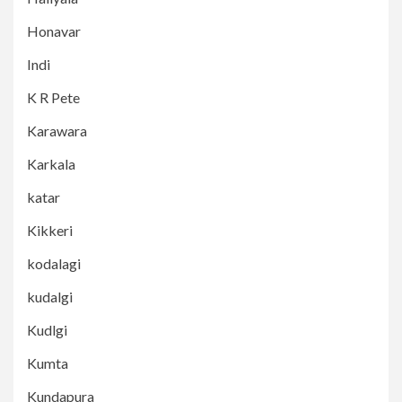
Honavar
Indi
K R Pete
Karawara
Karkala
katar
Kikkeri
kodalagi
kudalgi
Kudlgi
Kumta
Kundapura