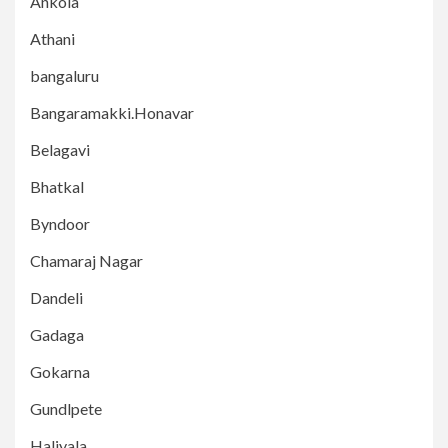
Ankola
Athani
bangaluru
Bangaramakki.Honavar
Belagavi
Bhatkal
Byndoor
Chamaraj Nagar
Dandeli
Gadaga
Gokarna
Gundlpete
Haliyala