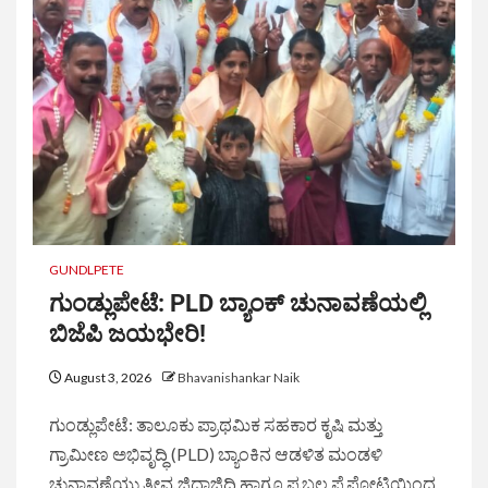
GUNDLPETE
ಗುಂಡ್ಲುಪೇಟೆ: PLD ಬ್ಯಾಂಕ್‌ ಚುನಾವಣೆಯಲ್ಲಿ
ಬಿಜೆಪಿ ಜಯಭೇರಿ!
August 3, 2026
Bhavanishankar Naik
​ಗುಂಡ್ಲುಪೇಟೆ: ತಾಲೂಕು ಪ್ರಾಥಮಿಕ ಸಹಕಾರ ಕೃಷಿ ಮತ್ತು
ಗ್ರಾಮೀಣ ಅಭಿವೃದ್ಧಿ (PLD) ಬ್ಯಾಂಕಿನ ಆಡಳಿತ ಮಂಡಳಿ
ಚುನಾವಣೆಯು ತೀವ್ರ ಜಿದ್ದಾಜಿದ್ದಿ ಹಾಗೂ ಪ್ರಬಲ ಪೈಪೋಟಿಯಿಂದ