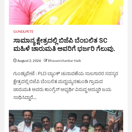
GUNDLPETE
ಸಾಮಾನ್ಯ ಕ್ಷೇತ್ರದಲ್ಲಿ ಬಿಜೆಪಿ ಬೆಂಬಲಿತ SC
ಮಹಿಳೆ ಚಾರುಮತಿ ಅವರಿಗೆ ಭರ್ಜರಿ ಗೆಲುವು.
August 3, 2026
Bhavanishankar Naik
ಗುಂಡ್ಲುಪೇಟೆ : PLD ಬ್ಯಾಂಕ್ ಚುನಾವಣೆಯ ಸಾಲಗಾರರ ಸದಸ್ಯರ
ಕ್ಷೇತ್ರದಲ್ಲಿ ಬಿಜೆಪಿ ಬೆಂಬಲಿತ ಮದ್ದಯ್ಯನಹುಂಡಿ ಗ್ರಾಮದ
ಚಾರುಮತಿ ಅವರು ಕಾಂಗ್ರೆಸ್ ಅಭ್ಯರ್ಥಿ ವಿರುದ್ಧ ಅದ್ದೂರಿ ಜಯ
ಸಾಧಿಸಿದ್ದಾರೆ....