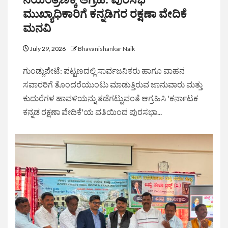
ಮುಖ್ಯಾಧಿಕಾರಿಗೆ ಕನ್ನಡಿಗರ ರಕ್ಷಣಾ ವೇದಿಕೆ
ಮನವಿ
July 29, 2026
Bhavanishankar Naik
ಗುಂಡ್ಲುಪೇಟೆ: ಪಟ್ಟಣದಲ್ಲಿ ಸಾರ್ವಜನಿಕರು ಹಾಗೂ ವಾಹನ
ಸವಾರರಿಗೆ ತೊಂದರೆಯುಂಟು ಮಾಡುತ್ತಿರುವ ಜಾನುವಾರು ಮತ್ತು
ಕುದುರೆಗಳ ಹಾವಳಿಯನ್ನು ತಡೆಗಟ್ಟುವಂತೆ ಆಗ್ರಹಿಸಿ 'ಕರ್ನಾಟಕ
ಕನ್ನಡ ರಕ್ಷಣಾ ವೇದಿಕೆ'ಯ ವತಿಯಿಂದ ಪುರಸಭಾ...