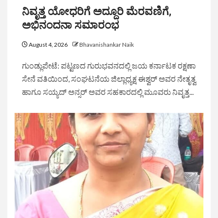
ನಿವೃತ್ತ ಯೋಧರಿಗೆ ಅದ್ದೂರಿ ಮೆರವಣಿಗೆ,
ಅಭಿನಂದನಾ ಸಮಾರಂಭ
August 4, 2026
Bhavanishankar Naik
ಗುಂಡ್ಲುಪೇಟೆ: ಪಟ್ಟಣದ ಗುರುಭವನದಲ್ಲಿ ಜಯ ಕರ್ನಾಟಕ ರಕ್ಷಣಾ
ಸೇನೆ ವತಿಯಿಂದ, ಸಂಘಟನೆಯ ಜಿಲ್ಲಾಧ್ಯಕ್ಷ ಈಶ್ವರ್ ಅವರ ನೇತೃತ್ವ
ಹಾಗೂ ಸಯ್ಯದ್ ಅನ್ಸರ್ ಅವರ ಸಹಕಾರದಲ್ಲಿ ಮೂವರು ನಿವೃತ್ತ...