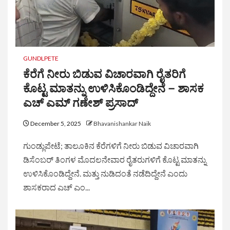
GUNDLPETE
ಕೆರೆಗೆ ನೀರು ಬಿಡುವ ವಿಚಾರವಾಗಿ ರೈತರಿಗೆ
ಕೊಟ್ಟ ಮಾತನ್ನು ಉಳಿಸಿಕೊಂಡಿದ್ದೇನೆ – ಶಾಸಕ
ಎಚ್ ಎಮ್ ಗಣೇಶ್ ಪ್ರಸಾದ್
December 5, 2025
Bhavanishankar Naik
ಗುಂಡ್ಲುಪೇಟೆ; ತಾಲೂಕಿನ ಕೆರೆಗಳಿಗೆ ನೀರು ಬಿಡುವ ವಿಚಾರವಾಗಿ
ಡಿಸೆಂಬರ್ ತಿಂಗಳ ಮೊದಲನೇವಾರ ರೈತರುಗಳಿಗೆ ಕೊಟ್ಟ ಮಾತನ್ನು
ಉಳಿಸಿಕೊಂಡಿದ್ದೇನೆ. ಮತ್ತು ನುಡಿದಂತೆ ನಡೆದಿದ್ದೇನೆ ಎಂದು
ಶಾಸಕರಾದ ಎಚ್ ಎಂ...