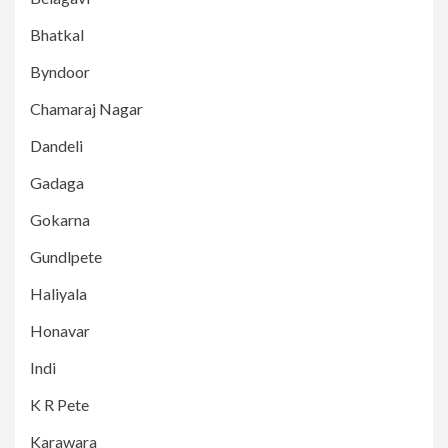
Bhatkal
Byndoor
Chamaraj Nagar
Dandeli
Gadaga
Gokarna
Gundlpete
Haliyala
Honavar
Indi
K R Pete
Karawara