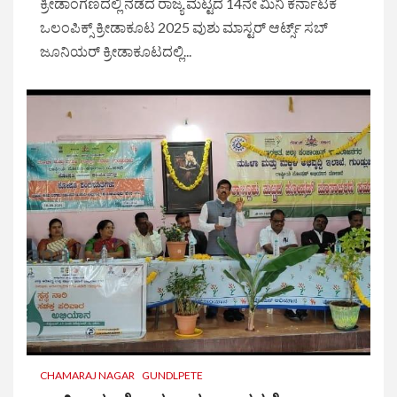
ಕ್ರೀಡಾಂಗಣದಲ್ಲಿ ನಡೆದ ರಾಜ್ಯ ಮಟ್ಟದ 14ನೇ ಮಿನಿ ಕರ್ನಾಟಕ
ಒಲಂಪಿಕ್ಸ್ ಕ್ರೀಡಾಕೂಟ 2025 ವುಶು ಮಾಸ್ಟರ್ ಆರ್ಟ್ಸ್ ಸಬ್
ಜೂನಿಯರ್ ಕ್ರೀಡಾಕೂಟದಲ್ಲಿ...
CHAMARAJ NAGAR
GUNDLPETE