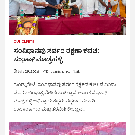
GUNDLPETE
ಸಂವಿಧಾನವು ಸರ್ವರ ರಕ್ಷಣಾ ಕವಚ:
ಸುಭಾಷ್ ಮಾಡ್ರಹಳ್ಳಿ
July 29, 2026
Bhavanishankar Naik
ಗುಂಡ್ಲುಪೇಟೆ: ಸಂವಿಧಾನವು ಸರ್ವರ ರಕ್ಷ ಕವಚ ಆಗಿದೆ ಎಂದು
ಮಾನವ ಬಂಧುತ್ವ ವೇದಿಕೆಯ ಜಿಲ್ಲಾ ಸಂಚಾಲಕ ಸುಭಾಷ್
ಮಾಡ್ರಹಳ್ಳಿ ಅಭಿಪ್ರಾಯಪಟ್ಟರು.ಪಟ್ಟಣದ ಸರ್ಕಾರಿ
ಉಪಕರಣಗಾರ ಮತ್ತು ತರಬೇತಿ ಕೇಂದ್ರದ...