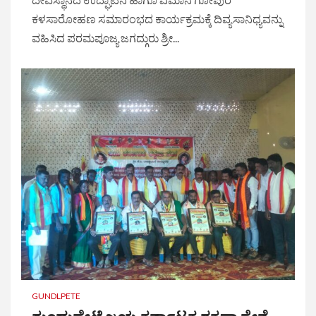
ಕಳಸಾರೋಹಣ ಸಮಾರಂಭದ ಕಾರ್ಯಕ್ರಮಕ್ಕೆ ದಿವ್ಯಸಾನಿಧ್ಯವನ್ನು
ವಹಿಸಿದ ಪರಮಪೂಜ್ಯ ಜಗದ್ಗುರು ಶ್ರೀ...
GUNDLPETE