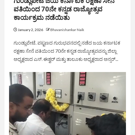
ಗುಂಡ್ಲುಪೇಟೆ ಜಯ ಕರ್ನಾಟಕ ರಕ್ಷಣಾ ಸೇನೆ
ವತಿಯಿಂದ 70ನೇ ಕನ್ನಡ ರಾಜ್ಯೋತ್ಸವ
ಕಾರ್ಯಕ್ರಮ ನಡೆಯಿತು
January 2, 2026
Bhavanishankar Naik
ಗುಂಡ್ಲುಪೇಟೆ. ಪಟ್ಟಣದ ಗುರುಭವನದಲ್ಲಿ ನಡೆದ ಜಯ ಕರ್ನಾಟಕ
ರಕ್ಷಣಾ ಸೇನೆ ವತಿಯಿಂದ 70ನೇ ಕನ್ನಡ ರಾಜ್ಯೋತ್ಸವವನ್ನು ಜಿಲ್ಲಾ
ಅಧ್ಯಕ್ಷರಾದ ಎಸ್. ಈಶ್ವರ್ ಮತ್ತು ತಾಲೂಕು ಅಧ್ಯಕ್ಷರಾದ ಅನ್ಸರ್...