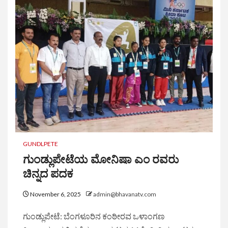
GUNDLPETE
ಗುಂಡ್ಲುಪೇಟೆಯ ಮೋನಿಷಾ ಎಂ ರವರು
ಚಿನ್ನದ ಪದಕ
November 6, 2025
admin@bhavanatv.com
ಗುಂಡ್ಲುಪೇಟೆ: ಬೆಂಗಳೂರಿನ ಕಂಠೀರವ ಒಳಾಂಗಣ