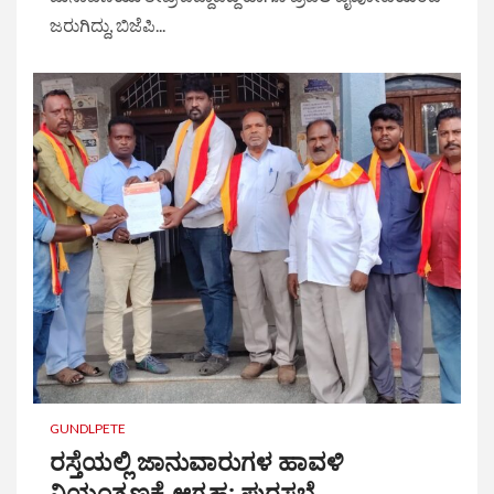
ಜರುಗಿದ್ದು, ಬಿಜೆಪಿ...
GUNDLPETE
ರಸ್ತೆಯಲ್ಲಿ ಜಾನುವಾರುಗಳ ಹಾವಳಿ
ನಿಯಂತ್ರಣಕ್ಕೆ ಆಗ್ರಹ: ಪುರಸಭೆ