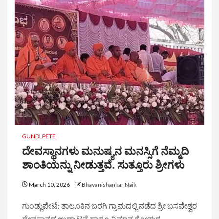
GUNDLPETE
ದೇವಸ್ಥಾನಗಳು ಮನುಷ್ಯನ ಮನಸ್ಸಿಗೆ ನೆಮ್ಮದಿ
ಶಾಂತಿಯನ್ನು ನೀಡುತ್ತವೆ. ಸುತ್ತೂರು ಶ್ರೀಗಳು
March 10, 2026
Bhavanishankar Naik
ಗುಂಡ್ಲುಪೇಟೆ: ತಾಲೂಕಿನ ಬರಗಿ ಗ್ರಾಮದಲ್ಲಿ ನಡೆದ ಶ್ರೀ ಬಸವೇಶ್ವರ
ದೇವಸ್ಥಾನದ ಉದ್ಘಾಟನೆ ಹಾಗೂ ವಿಮಾನ ಗೋಪುರ