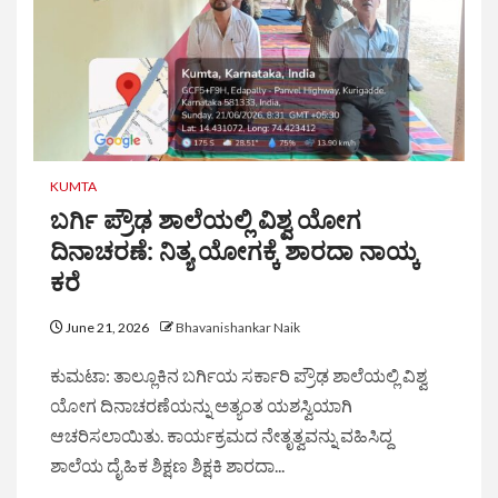
KUMTA
ಬರ್ಗಿ ಪ್ರೌಢ ಶಾಲೆಯಲ್ಲಿ ವಿಶ್ವ ಯೋಗ
ದಿನಾಚರಣೆ: ನಿತ್ಯ ಯೋಗಕ್ಕೆ ಶಾರದಾ ನಾಯ್ಕ
ಕರೆ
June 21, 2026
Bhavanishankar Naik
ಕುಮಟಾ: ತಾಲ್ಲೂಕಿನ ಬರ್ಗಿಯ ಸರ್ಕಾರಿ ಪ್ರೌಢ ಶಾಲೆಯಲ್ಲಿ ವಿಶ್ವ
ಯೋಗ ದಿನಾಚರಣೆಯನ್ನು ಅತ್ಯಂತ ಯಶಸ್ವಿಯಾಗಿ
ಆಚರಿಸಲಾಯಿತು. ಕಾರ್ಯಕ್ರಮದ ನೇತೃತ್ವವನ್ನು ವಹಿಸಿದ್ದ
ಶಾಲೆಯ ದೈಹಿಕ ಶಿಕ್ಷಣ ಶಿಕ್ಷಕಿ ಶಾರದಾ...