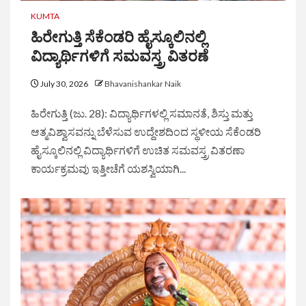
KUMTA
ಹಿರೇಗುತ್ತಿ ಸೆಕೆಂಡರಿ ಹೈಸ್ಕೂಲಿನಲ್ಲಿ
ವಿದ್ಯಾರ್ಥಿಗಳಿಗೆ ಸಮವಸ್ತ್ರ ವಿತರಣೆ
July 30, 2026
Bhavanishankar Naik
ಹಿರೇಗುತ್ತಿ (ಜು. 28): ವಿದ್ಯಾರ್ಥಿಗಳಲ್ಲಿ ಸಮಾನತೆ, ಶಿಸ್ತು ಮತ್ತು
ಆತ್ಮವಿಶ್ವಾಸವನ್ನು ಬೆಳೆಸುವ ಉದ್ದೇಶದಿಂದ ಸ್ಥಳೀಯ ಸೆಕೆಂಡರಿ
ಹೈಸ್ಕೂಲಿನಲ್ಲಿ ವಿದ್ಯಾರ್ಥಿಗಳಿಗೆ ಉಚಿತ ಸಮವಸ್ತ್ರ ವಿತರಣಾ
ಕಾರ್ಯಕ್ರಮವು ಇತ್ತೀಚೆಗೆ ಯಶಸ್ವಿಯಾಗಿ...