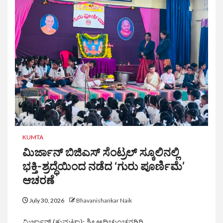
KUMTA
ಮಿರ್ಜಾನ್ ಬಿಜಿಎಸ್ ಸೆಂಟ್ರಲ್ ಸ್ಕೂಲಿನಲ್ಲಿ
ಭಕ್ತಿ-ಶ್ರದ್ಧೆಯಿಂದ ನಡೆದ ‘ಗುರು ಪೂರ್ಣಿಮೆ’
ಆಚರಣೆ
July 30, 2026
Bhavanishankar Naik
ಮಿರ್ಜಾನ್ (ಕುಮಟಾ): ಶ್ರೀ ಆದಿಚುಂಚನಗಿರಿ