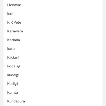
Honavar
Indi
K R Pete
Karawara
Karkala
katar
Kikkeri
kodalagi
kudalgi
Kudlgi
Kumta
Kundapura