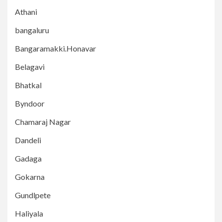
Athani
bangaluru
Bangaramakki.Honavar
Belagavi
Bhatkal
Byndoor
Chamaraj Nagar
Dandeli
Gadaga
Gokarna
Gundlpete
Haliyala