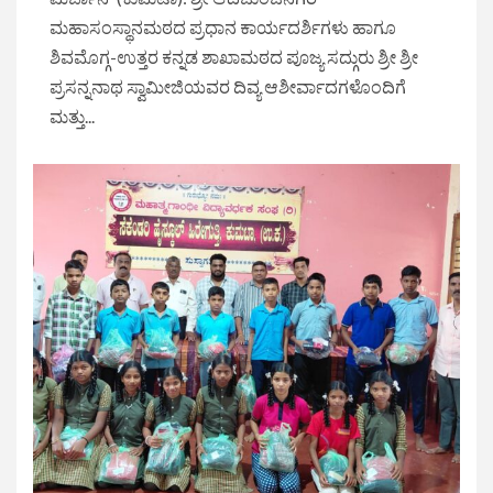
ಮಹಾಸಂಸ್ಥಾನಮಠದ ಪ್ರಧಾನ ಕಾರ್ಯದರ್ಶಿಗಳು ಹಾಗೂ
ಶಿವಮೊಗ್ಗ-ಉತ್ತರ ಕನ್ನಡ ಶಾಖಾಮಠದ ಪೂಜ್ಯ ಸದ್ಗುರು ಶ್ರೀ ಶ್ರೀ
ಪ್ರಸನ್ನನಾಥ ಸ್ವಾಮೀಜಿಯವರ ದಿವ್ಯ ಆಶೀರ್ವಾದಗಳೊಂದಿಗೆ
ಮತ್ತು...