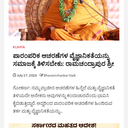
KUMTA
ಪಾರಂಪರಿಕ ಆಚರಣೆಗಳ ವೈಜ್ಞಾನಿಕತೆಯನ್ನು
ಸಮಾಜಕ್ಕೆ ತಿಳಿಸಬೇಕು: ರಾಮಚಂದ್ರಾಪುರ ಶ್ರೀ
July 27, 2026
Bhavanishankar Naik
ಗೋಕರ್ಣ: ನಮ್ಮ ಪ್ರಾಚೀನ ಆಚರಣೆಗಳ ಹಿನ್ನೆಲೆ ಮತ್ತು ವೈಜ್ಞಾನಿಕತೆ
ತಿಳಿಯದೇ ಅನೇಕರು ಅವುಗಳನ್ನು ಕಂದಾಚಾರವೆಂದು ಭಾವಿಸಿ
ಕೈಬಿಡುತ್ತಿದ್ದಾರೆ. ಆದ್ದರಿಂದ ಪಾರಂಪರಿಕ ಆಚರಣೆಗಳ ಹಿಂದಿರುವ
ತರ್ಕ ಮತ್ತು ವೈಜ್ಞಾನಿಕತೆಯನ್ನು...