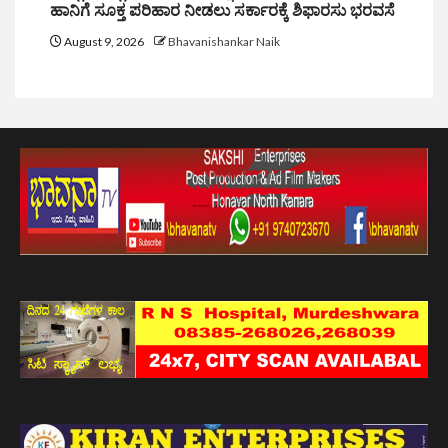
ಹಾನಿಗೆ ಸೂಕ್ತ ಪರಿಹಾರ ನೀಡಲು ಸರ್ಕಾರಕ್ಕೆ ಶಿಫಾರಸು ಭರವಸೆ
August 9, 2026
Bhavanishankar Naik