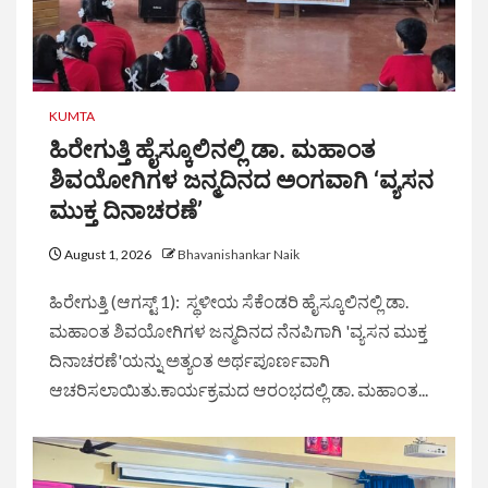
KUMTA
ಹಿರೇಗುತ್ತಿ ಹೈಸ್ಕೂಲಿನಲ್ಲಿ ಡಾ. ಮಹಾಂತ
ಶಿವಯೋಗಿಗಳ ಜನ್ಮದಿನದ ಅಂಗವಾಗಿ ‘ವ್ಯಸನ
ಮುಕ್ತ ದಿನಾಚರಣೆ’
August 1, 2026
Bhavanishankar Naik
ಹಿರೇಗುತ್ತಿ (ಆಗಸ್ಟ್ 1): ಸ್ಥಳೀಯ ಸೆಕೆಂಡರಿ ಹೈಸ್ಕೂಲಿನಲ್ಲಿ ಡಾ.
ಮಹಾಂತ ಶಿವಯೋಗಿಗಳ ಜನ್ಮದಿನದ ನೆನಪಿಗಾಗಿ 'ವ್ಯಸನ ಮುಕ್ತ
ದಿನಾಚರಣೆ'ಯನ್ನು ಅತ್ಯಂತ ಅರ್ಥಪೂರ್ಣವಾಗಿ
ಆಚರಿಸಲಾಯಿತು.ಕಾರ್ಯಕ್ರಮದ ಆರಂಭದಲ್ಲಿ ಡಾ. ಮಹಾಂತ...