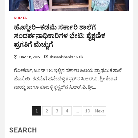
KUMTA
ಹೊಸ್ಕೇರಿ–ಕಡಮೆ ಸರ್ಕಾರಿ ಶಾಲೆಗೆ
ಸಂದರ್ಶನಾಧಿಕಾರಿಗಳ ಭೇಟಿ: ಶೈಕ್ಷಣಿಕ
ಪ್ರಗತಿಗೆ ಮೆಚ್ಚುಗೆ
June 18, 2026
Bhavanishankar Naik
ಗೋಕರ್ಣ, ಜೂನ್ 18: ಇಲ್ಲಿನ ಸರ್ಕಾರಿ ಹಿರಿಯ ಪ್ರಾಥಮಿಕ ಶಾಲೆ
ಹೊಸ್ಕೇರಿ–ಕಡಮೆಗೆ ಹನೇಹಳ್ಳಿ ಕ್ಲಸ್ಟರ್‌ನ ಸಿ.ಆರ್.ಪಿ. ಶ್ರೀ ಕೇಶವ
ನಾಯ್ಕ ಹಾಗೂ ಕೂಜಳ್ಳಿ ಕ್ಲಸ್ಟರ್‌ನ ಸಿ.ಆರ್.ಪಿ. ಶ್ರೀ...
1
2
3
4
…
10
Next
SEARCH