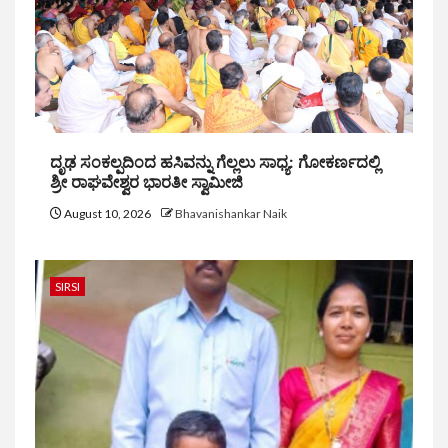
ದೃಢ ಸಂಕಲ್ಪದಿಂದ ಹಸಿವನ್ನು ಗೆಲ್ಲಲು ಸಾಧ್ಯ: ಗೋಕರ್ಣದಲ್ಲಿ
ಶ್ರೀ ರಾಘವೇಶ್ವರ ಭಾರತೀ ಸ್ವಾಮೀಜಿ
August 10, 2026
Bhavanishankar Naik
SIRSI