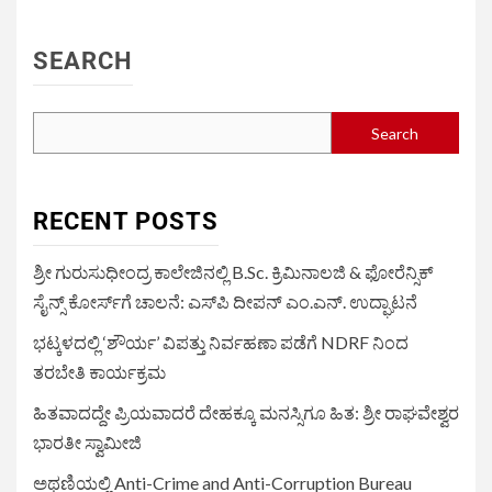
SEARCH
Search
RECENT POSTS
ಶ್ರೀ ಗುರುಸುಧೀಂದ್ರ ಕಾಲೇಜಿನಲ್ಲಿ B.Sc. ಕ್ರಿಮಿನಾಲಜಿ & ಫೋರೆನ್ಸಿಕ್
ಸೈನ್ಸ್ ಕೋರ್ಸ್‌ಗೆ ಚಾಲನೆ: ಎಸ್‌ಪಿ ದೀಪನ್ ಎಂ.ಎನ್. ಉದ್ಘಾಟನೆ
ಭಟ್ಕಳದಲ್ಲಿ ‘ಶೌರ್ಯ’ ವಿಪತ್ತು ನಿರ್ವಹಣಾ ಪಡೆಗೆ NDRF ನಿಂದ
ತರಬೇತಿ ಕಾರ್ಯಕ್ರಮ
ಹಿತವಾದದ್ದೇ ಪ್ರಿಯವಾದರೆ ದೇಹಕ್ಕೂ ಮನಸ್ಸಿಗೂ ಹಿತ: ಶ್ರೀ ರಾಘವೇಶ್ವರ
ಭಾರತೀ ಸ್ವಾಮೀಜಿ
ಅಥಣಿಯಲ್ಲಿ Anti-Crime and Anti-Corruption Bureau