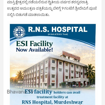
ಮಾಸ್ತಿ ಕ್ಷೇತ್ರದಲ್ಲಿ ನಡೆಯಲಿರುವ ದ್ವಿತೀಯ ವರ್ಷದ ಶರನ್ನವರಾತ್ರಿ
ಉತ್ಸವದ ಆಮಂತ್ರಣ ಪತ್ರಿಕೆಯನ್ನು ಬೆಳಿಗ್ಗೆ 9 ಗಂಟೆಗೆ ಶ್ರೀದೇವಿಗೆ ಪೂಜೆ
ಸಲ್ಲಿಸಿ ಬಿಡುಗಡೆ ಮಾಡಲಾಯಿತು.