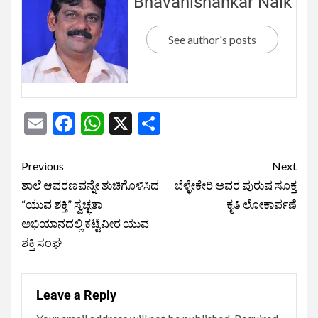
Bhavanishankar Naik
See author's posts
Email
Facebook
WhatsApp
X
Share
Previous
Next
ಶಾಲೆ ಆವರಣವನ್ನೇ ಶುಚಿಗೊಳಿಸಿದ
ಬೆಳ್ಳೇಕೇರಿ ಅವರ ಪುರುಷ ಸೂಕ್ತ
“ಯುವ ಶಕ್ತಿ” ಸ್ವಚ್ಛತಾ
ಕೃತಿ ಲೋಕಾರ್ಪಣೆ
ಅಭಿಯಾನದಲ್ಲಿ ಕಟ್ಟೆವೀರ ಯುವ
ಶಕ್ತಿ ಸಂಘ
Leave a Reply