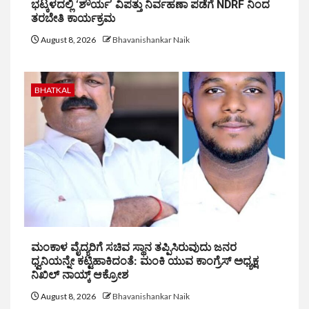
ಭಟ್ಕಳದಲ್ಲಿ ‘ಶೌರ್ಯ’ ವಿಪತ್ತು ನಿರ್ವಹಣಾ ಪಡೆಗೆ NDRF ನಿಂದ
ತರಬೇತಿ ಕಾರ್ಯಕ್ರಮ
August 8, 2026
Bhavanishankar Naik
BHATKAL
ಮಂಕಾಳ ವೈದ್ಯರಿಗೆ ಸಚಿವ ಸ್ಥಾನ ತಪ್ಪಿಸಿರುವುದು ಜನರ
ಧ್ವನಿಯನ್ನೇ ಕಟ್ಟಿಹಾಕಿದಂತೆ: ಮಂಕಿ ಯುವ ಕಾಂಗ್ರೆಸ್ ಅಧ್ಯಕ್ಷ
ನಿಖಿಲ್ ನಾಯ್ಕ್ ಆಕ್ರೋಶ
August 8, 2026
Bhavanishankar Naik