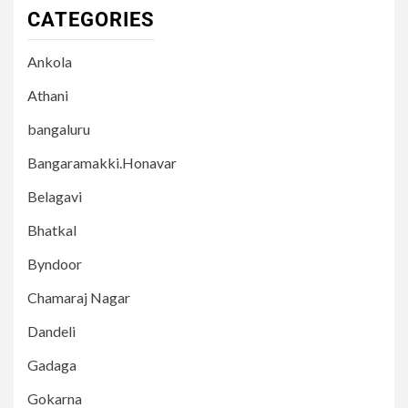
CATEGORIES
Ankola
Athani
bangaluru
Bangaramakki.Honavar
Belagavi
Bhatkal
Byndoor
Chamaraj Nagar
Dandeli
Gadaga
Gokarna