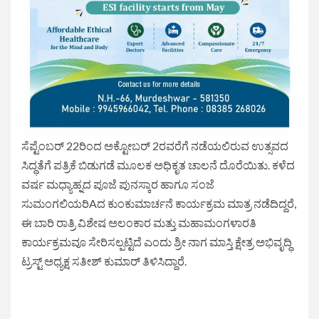
ಸೆಪ್ಟೆಂಬರ್ 22ರಿಂದ ಅಕ್ಟೋಬರ್ 2ರವರೆಗೆ ನಡೆಯಲಿರುವ ಉತ್ಸವದ
ಸಿದ್ಧತೆಗೆ ಪತ್ರಿಕೆ ಬಿಡುಗಡೆ ಮೂಲಕ ಅಧಿಕೃತ ಚಾಲನೆ ದೊರೆಯಿತು. ಕಳೆದ
ವರ್ಷ ಮಧ್ಯಾಹ್ನದ ಪೂಜೆ ಪುನಸ್ಕಾರ ಹಾಗೂ ಸಂಜೆ
ಸುಮಂಗಲಿಯರಿAದ ಕುಂಕುಮಾರ್ಚನೆ ಕಾರ್ಯಕ್ರಮ ಮಾತ್ರ ನಡೆದಿದ್ದರೆ,
ಈ ಬಾರಿ ರಾತ್ರಿ ವಿಶೇಷ ಅಲಂಕಾರ ಮತ್ತು ಮಹಾಮಂಗಳಾರತಿ
ಕಾರ್ಯಕ್ರಮವೂ ಸೇರಿಸಲ್ಪಟ್ಟಿದೆ ಎಂದು ಶ್ರೀ ನಾಗ ಮಾಸ್ತಿ ಕ್ಷೇತ್ರ ಅಭಿವೃದ್ಧಿ
ಟ್ರಸ್ಟ್ ಅಧ್ಯಕ್ಷ ಸತೀಶ್ ಕುಮಾರ್ ತಿಳಿಸಿದ್ದಾರೆ.