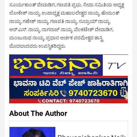
ಸೂರ್ಯಕಾಂತ್ ದೇವಾಡಿಗ, ಗಣಪತಿ ಪ್ರಭು, ಸೇವಾ ಸಮಿತಿಯ ಅಧ್ಯಕ್ಷ
ಲೋಕೇಶ್ ನಾಯ್ಕ, ಉಪಾಧ್ಯಕ್ಷ ಮಹಾಬಲೇಶ್ವರ ನಾಯ್ಕ, ಹೇಮಂತ್
ನಾಯ್ಕ, ಗಣೇಶ್ ನಾಯ್ಕ, ಗಣಪತಿ ನಾಯ್ಕ, ಸುಬ್ರಾಯ್ ನಾಯ್ಕ,
ಆರ್.ಎಸ್. ನಾಯ್ಕ, ನಾಗರಾಜ್ ನಾಯ್ಕ, ವೆಂಕಟೇಶ್ ದೇವಾಡಿಗ,
ಮಂಜುನಾಥ ನಾಯ್ಕ, ಪ್ರಧಾನ ಅರ್ಚಕ ಪರಮೇಶ್ವರ ಶಾಸ್ತ್ರಿ
ಮೊದಲಾದವರು ಉಪಸ್ಥಿತರಿದ್ದರು.
About The Author