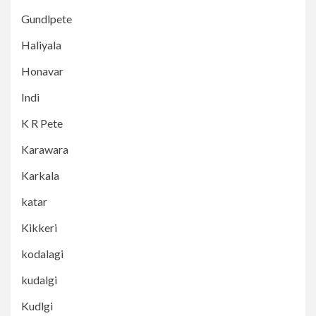
Gundlpete
Haliyala
Honavar
Indi
K R Pete
Karawara
Karkala
katar
Kikkeri
kodalagi
kudalgi
Kudlgi