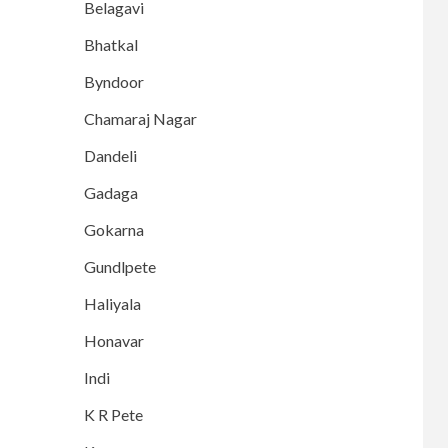
Belagavi
Bhatkal
Byndoor
Chamaraj Nagar
Dandeli
Gadaga
Gokarna
Gundlpete
Haliyala
Honavar
Indi
K R Pete