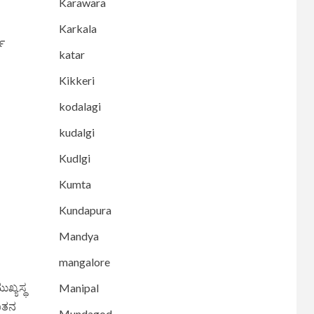
Karawara
Karkala
ಿ
katar
Kikkeri
kodalagi
kudalgi
Kudlgi
Kumta
Kundapura
Mandya
mangalore
ಖ್ಯಸ್ಥ
Manipal
ನೂತನ
Mundagod