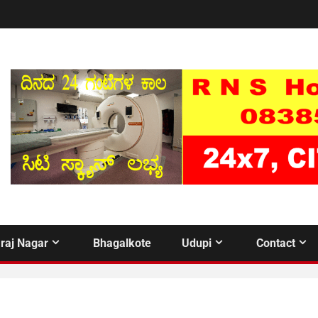
raj Nagar
Bhagalkote
Udupi
Contact