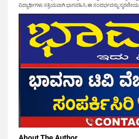
ವಿದ್ಯಾರ್ಥಿಗಳು ಸಕ್ರಿಯವಾಗಿ ಭಾಗವಹಿಸಿ, ಈ ಸಂದರ್ಭವನ್ನು ಸ್ಮರಣೀಯ
About The Author