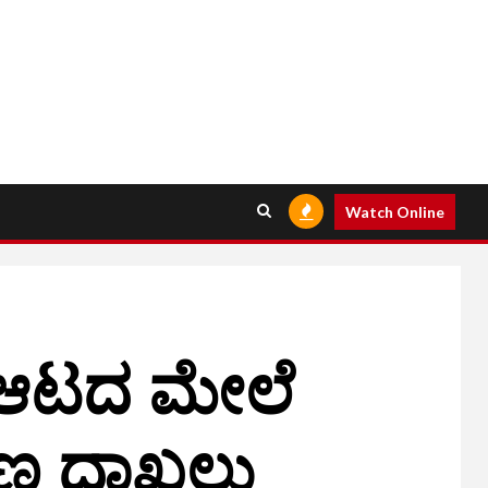
Watch Online
ಕ ಆಟದ ಮೇಲೆ
ಕರಣ ದಾಖಲು