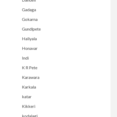
Gadaga
Gokarna
Gundlpete
Haliyala
Honavar
Indi
K R Pete
Karawara
Karkala
katar
Kikkeri
kodalagi