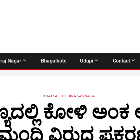
raj Nagar
Bhagalkote
Udupi
Contact
BHATKAL
UTTARA KANNADA
ಣ್ಯದಲ್ಲಿ ಕೋಳಿ ಅಂ
 ಮಂದಿ ವಿರುದ್ಧ ಪ್ರ