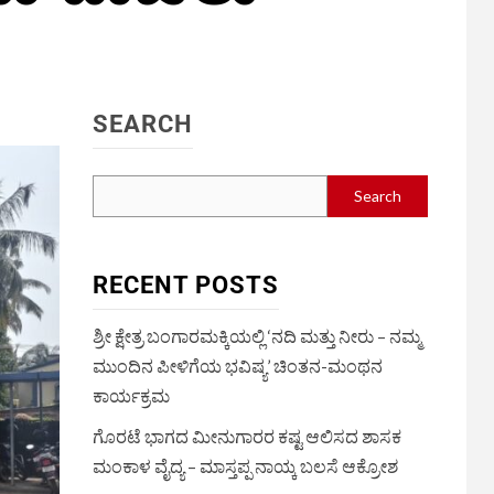
SEARCH
Search
RECENT POSTS
ಶ್ರೀ ಕ್ಷೇತ್ರ ಬಂಗಾರಮಕ್ಕಿಯಲ್ಲಿ ‘ನದಿ ಮತ್ತು ನೀರು – ನಮ್ಮ
ಮುಂದಿನ ಪೀಳಿಗೆಯ ಭವಿಷ್ಯ’ ಚಿಂತನ-ಮಂಥನ
ಕಾರ್ಯಕ್ರಮ
ಗೊರಟೆ ಭಾಗದ ಮೀನುಗಾರರ ಕಷ್ಟ ಆಲಿಸದ ಶಾಸಕ
ಮಂಕಾಳ ವೈದ್ಯ – ಮಾಸ್ತಪ್ಪ ನಾಯ್ಕ ಬಲಸೆ ಆಕ್ರೋಶ