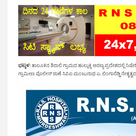
ಭಟ್ಕಳ:
ತಾಲೂಕಿನ ಶಿರಾಲಿ ಗ್ರಾಮದ ಹುಲ್ಲುಕ್ಕಿ ಅರಣ್ಯ ಪ್ರದೇಶದಲ್ಲ
ಗ್ರಾಮೀಣ ಪೊಲೀಸ್ ಠಾಣೆ ಸಿಪಿಐ ಮಂಜುನಾಥ ಎ. ಲಿಂಗಾರೆಡ್ಡಿ ನೇತೃತ್ವದ