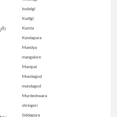
kudalgi
Kudlgi
Kumta
ಿಣಿ)
Kundapura
Mandya
mangalore
Manipal
Mundagod
mundagod
Murdeshwara
shringeri
Siddapura