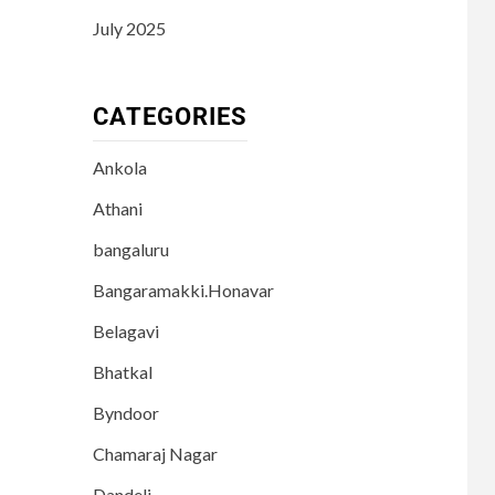
July 2025
CATEGORIES
Ankola
Athani
bangaluru
Bangaramakki.Honavar
Belagavi
Bhatkal
Byndoor
Chamaraj Nagar
Dandeli