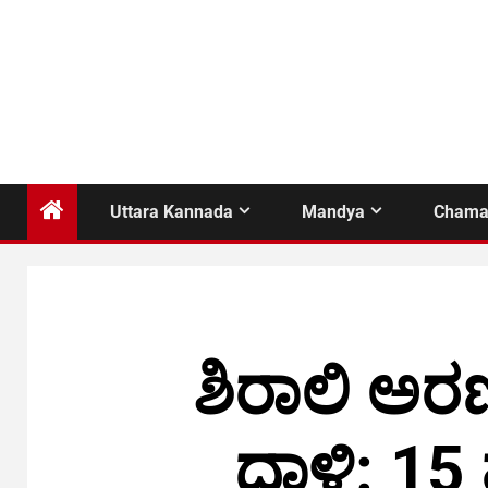
Uttara Kannada
Mandya
Chama
ಶಿರಾಲಿ ಅರ
ದಾಳಿ: 15