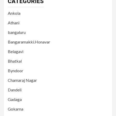
CATEGORIES
Ankola
Athani
bangaluru
Bangaramakki.Honavar
Belagavi
Bhatkal
Byndoor
Chamaraj Nagar
Dandeli
Gadaga
Gokarna