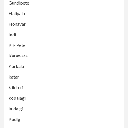
Gundlpete
Haliyala
Honavar
Indi
K R Pete
Karawara
Karkala
katar
Kikkeri
kodalagi
kudalgi
Kudlgi