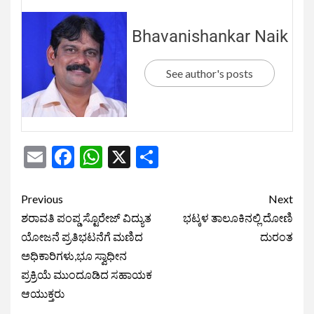
Bhavanishankar Naik
See author's posts
Email
Facebook
WhatsApp
X
Share
Previous
Next
ಶರಾವತಿ ಪಂಪ್ಡ ಸ್ಟೊರೇಜ್ ವಿದ್ಯುತ
ಭಟ್ಕಳ ತಾಲೂಕಿನಲ್ಲಿ ದೋಣಿ
ಯೋಜನೆ ಪ್ರತಿಭಟನೆಗೆ ಮಣಿದ
ದುರಂತ
ಅಧಿಕಾರಿಗಳು,ಭೂ ಸ್ವಾಧೀನ
ಪ್ರಕ್ರಿಯೆ ಮುಂದೂಡಿದ ಸಹಾಯಕ
ಆಯುಕ್ತರು