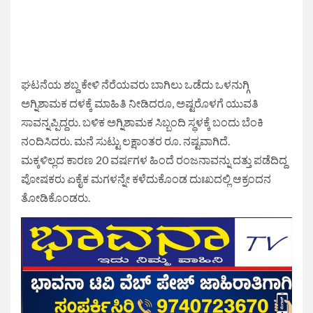
ಘಟನೆಯ ಶಬ್ದ ಕೇಳಿ ನೆರೆಯವರು ಬಾಗಿಲು ಒಡೆದು ಒಳನುಗ್ಗಿ
ಅಗ್ನಿಶಾಮಕ ದಳಕ್ಕೆ ಮಾಹಿತಿ ನೀಡಿದರೂ, ಅಷ್ಟರೊಳಗೆ ಯುವತಿ
ಸಾವನ್ನಪ್ಪಿದ್ದರು. ಬಳಿಕ ಅಗ್ನಿಶಾಮಕ ಸಿಬ್ಬಂದಿ ಸ್ಥಳಕ್ಕೆ ಬಂದು ಬೆಂಕಿ
ನಂದಿಸಿದರು. ಮನೆ ಸುಟ್ಟು ಲಕ್ಷಾಂತರ ರೂ. ನಷ್ಟವಾಗಿದೆ.
ಮಕ್ಕಳಿಲ್ಲದ ಕಾರಣ 20 ವರ್ಷಗಳ ಹಿಂದೆ ರಂಜನಾವನ್ನು ದತ್ತು ಪಡೆದಿದ್ದ
ಪೋಷಕರು ಏಕೈಕ ಮಗಳನ್ನೇ ಕಳೆದುಕೊಂಡ ದುಃಖದಲ್ಲಿ ಆಕ್ರಂದನ
ತೋಡಿಕೊಂಡರು.