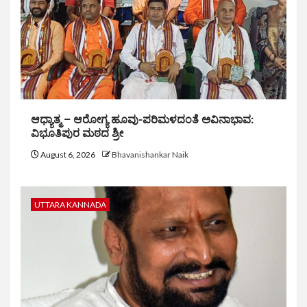
ಆಧ್ಯಾತ್ಮ – ಆರೋಗ್ಯ ಹೂವು-ಪರಿಮಳದಂತೆ ಅವಿನಾಭಾವ:
ವಿಭೂತಿಪುರ ಮಠದ ಶ್ರೀ
August 6, 2026
Bhavanishankar Naik
UTTARA KANNADA