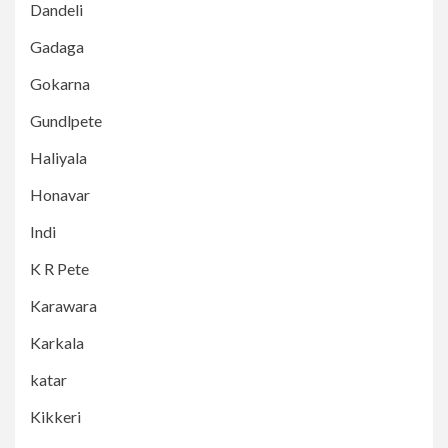
Dandeli
Gadaga
Gokarna
Gundlpete
Haliyala
Honavar
Indi
K R Pete
Karawara
Karkala
katar
Kikkeri