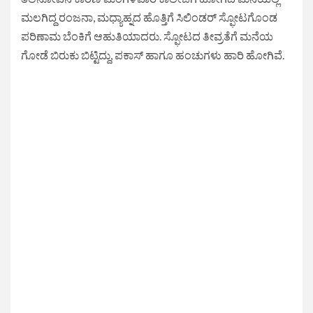
ಮಲಗಿದ್ದ ರಂಜನಾ, ಮಧ್ಯಾಹ್ನದ ಹೊತ್ತಿಗೆ ಸಿಲಿಂಡರ್ ಸ್ಫೋಟಗೊಂಡ
ಪರಿಣಾಮ ಬೆಂಕಿಗೆ ಆಹುತಿಯಾದರು. ಸ್ಫೋಟದ ತೀವ್ರತೆಗೆ ಮನೆಯ
ಗೋಡೆ ಬಿರುಕು ಬಿಟ್ಟಿದ್ದು, ಪಕಾಸ್ ಹಾಗೂ ಹಂಚುಗಳು ಹಾರಿ ಹೋಗಿವೆ.