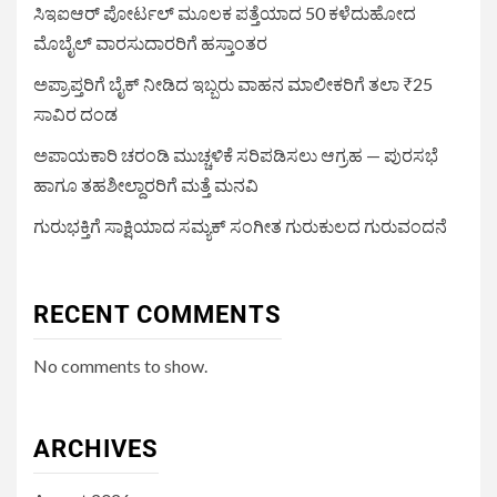
ಸಿಇಐಆರ್ ಪೋರ್ಟಲ್ ಮೂಲಕ ಪತ್ತೆಯಾದ 50 ಕಳೆದುಹೋದ
ಮೊಬೈಲ್ ವಾರಸುದಾರರಿಗೆ ಹಸ್ತಾಂತರ
ಅಪ್ರಾಪ್ತರಿಗೆ ಬೈಕ್ ನೀಡಿದ ಇಬ್ಬರು ವಾಹನ ಮಾಲೀಕರಿಗೆ ತಲಾ ₹25
ಸಾವಿರ ದಂಡ
ಅಪಾಯಕಾರಿ ಚರಂಡಿ ಮುಚ್ಚಳಿಕೆ ಸರಿಪಡಿಸಲು ಆಗ್ರಹ — ಪುರಸಭೆ
ಹಾಗೂ ತಹಶೀಲ್ದಾರರಿಗೆ ಮತ್ತೆ ಮನವಿ
ಗುರುಭಕ್ತಿಗೆ ಸಾಕ್ಷಿಯಾದ ಸಮ್ಯಕ್ ಸಂಗೀತ ಗುರುಕುಲದ ಗುರುವಂದನೆ
RECENT COMMENTS
No comments to show.
ARCHIVES