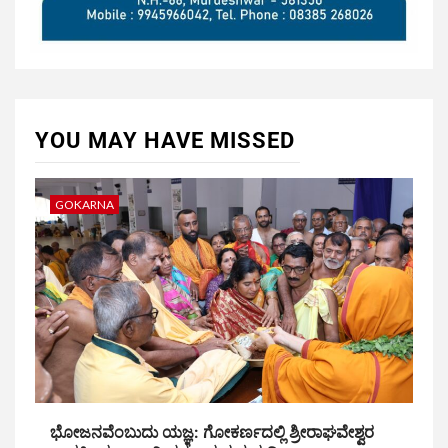
YOU MAY HAVE MISSED
GOKARNA
ಭೋಜನವೆಂಬುದು ಯಜ್ಞ: ಗೋಕರ್ಣದಲ್ಲಿ ಶ್ರೀರಾಘವೇಶ್ವರ