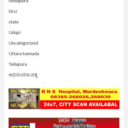
Siddapura
Sirsi
state
Udupi
Uncategorized
Uttara kannada
Yallapura
ಅಭಿನಂದನಾ ಪತ್ರ