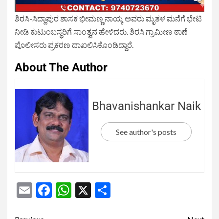
ಶಿರಸಿ-ಸಿದ್ದಾಪುರ ಶಾಸಕ ಭೀಮಣ್ಣ ನಾಯ್ಕ ಅವರು ಮೃತಳ ಮನೆಗೆ ಭೇಟಿ
ನೀಡಿ ಕುಟುಂಬಸ್ಥರಿಗೆ ಸಾಂತ್ವನ ಹೇಳಿದರು. ಶಿರಸಿ ಗ್ರಾಮೀಣ ಠಾಣೆ
ಪೊಲೀಸರು ಪ್ರಕರಣ ದಾಖಲಿಸಿಕೊಂಡಿದ್ದಾರೆ.
About The Author
Bhavanishankar Naik
See author's posts
Email
Facebook
WhatsApp
X
Share