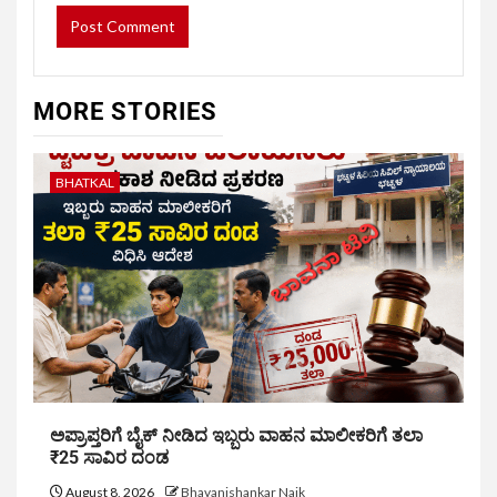
MORE STORIES
BHATKAL
ಅಪ್ರಾಪ್ತರಿಗೆ ಬೈಕ್ ನೀಡಿದ ಇಬ್ಬರು ವಾಹನ ಮಾಲೀಕರಿಗೆ ತಲಾ
₹25 ಸಾವಿರ ದಂಡ
August 8, 2026
Bhavanishankar Naik