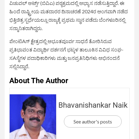
ವಿಚುವಲ್ ಆರ್ಟ್ಸ್ (ಬಿವಿಎ) ಪಠ್ಯಕ್ರಮದಲ್ಲಿ ಅಭ್ಯಾಸ ನಡೆಸುತ್ತಿದ್ದಾರೆ. ಈ
ಹಿಂದೆ ರಾಷ್ಟ್ರೀಯ ಮತದಾರರ ದಿನಾಚರಣೆ 2024ರ ಅಂಗವಾಗಿ ನಡೆದ
ಭಿತ್ತಿಚಿತ್ರ ಸ್ಪರ್ಧೆಯಲ್ಲೂ ರಾಜ್ಯಕ್ಕೆ ಪ್ರಥಮ ಸ್ಥಾನ ಪಡೆದು ಬೆಂಗಳೂರಿನಲ್ಲಿ
ಸನ್ಮಾನಿತರಾಗಿದ್ದರು.
ಪೇಂಟಿAಗ್ ಕ್ಷೇತ್ರದಲ್ಲಿ ಅಭೂತಪೂರ್ವ ಸಾಧನೆ ತೋರಿಸಿರುವ
ಪ್ರತಿಭಾವಂತ ವಿದ್ಯಾರ್ಥಿ ದರ್ಶನಗೆ ಭಟ್ಕಳ ತಾಲೂಕಿನ ವಿವಿಧ ಸಂಘ-
ಸAಸ್ಥೆಗಳ ಪದಾಧಿಕಾರಿಗಳು ಮತ್ತು ಜನಪ್ರತಿನಿಧಿಗಳು ಅಭಿನಂದನೆ
ಸಲ್ಲಿಸಿದ್ದಾರೆ.
About The Author
Bhavanishankar Naik
See author's posts