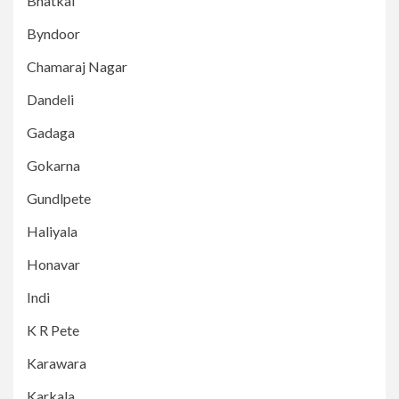
Bhatkal
Byndoor
Chamaraj Nagar
Dandeli
Gadaga
Gokarna
Gundlpete
Haliyala
Honavar
Indi
K R Pete
Karawara
Karkala