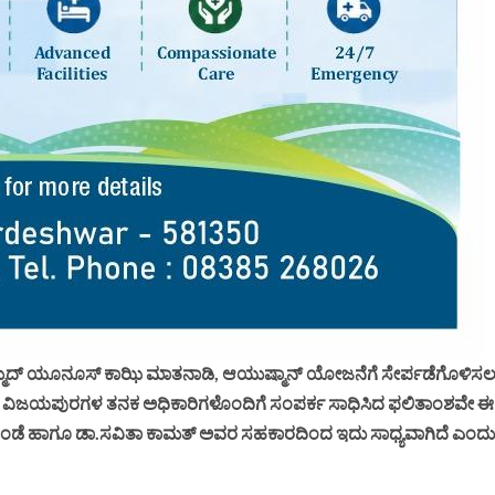
ಹಮ್ಮದ್ ಯೂನೂಸ್ ಕಾಝಿ ಮಾತನಾಡಿ, ಆಯುಷ್ಮಾನ್ ಯೋಜನೆಗೆ ಸೇರ್ಪಡೆಗೊಳಿಸ
ವಿ, ವಿಜಯಪುರಗಳ ತನಕ ಅಧಿಕಾರಿಗಳೊಂದಿಗೆ ಸಂಪರ್ಕ ಸಾಧಿಸಿದ ಫಲಿತಾಂಶವೇ ಈ
ಶಪಾಂಡೆ ಹಾಗೂ ಡಾ.ಸವಿತಾ ಕಾಮತ್ ಅವರ ಸಹಕಾರದಿಂದ ಇದು ಸಾಧ್ಯವಾಗಿದೆ ಎಂದು