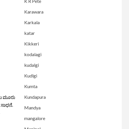
K R Pete
Karawara
Karkala
katar
Kikkeri
kodalagi
kudalgi
Kudlgi
Kumta
Kundapura
ಲು ಮೂರು
 ಸಾಧನೆ.
Mandya
mangalore
Manipal