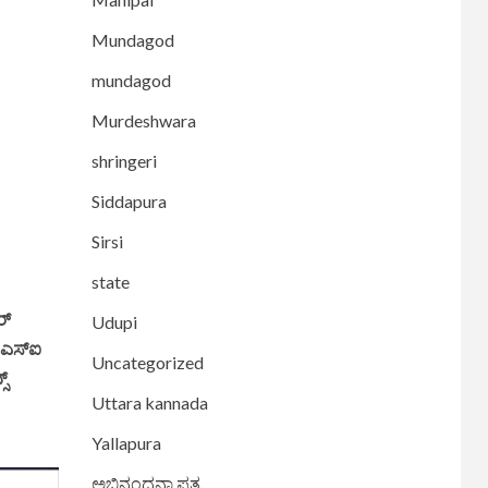
Mundagod
mundagod
Murdeshwara
shringeri
Siddapura
Sirsi
state
ರ್
Udupi
ಇಎಸ್‌ಐ
Uncategorized
ಸ್
Uttara kannada
Yallapura
ಅಭಿನಂದನಾ ಪತ್ರ