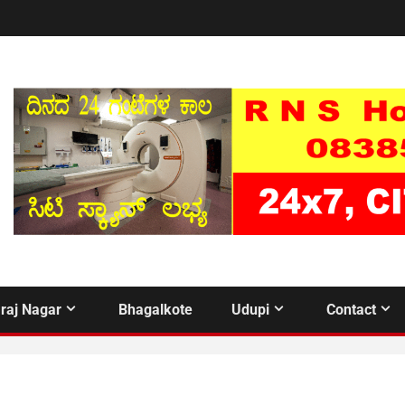
raj Nagar
Bhagalkote
Udupi
Contact