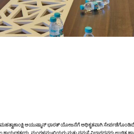
ಕಾರದ ಮಹತ್ವಾಕಾಂಕ್ಷಿ ಆಯುಷ್ಮಾನ್ ಭಾರತ್ ಯೋಜನೆಗೆ ಅಧಿಕೃತವಾಗಿ ಸೇರ್ಪಡೆಗೊಂಡಿದೆ
ಲ್ಯ ಕಾರ್ಯಕರ್ತರು, ಮಂಗಳಮುಖಿಯರು ಮತ್ತು ನಮಸ್ತೆ ವಿಭಾಗದವರು ಉಚಿತ ಹ