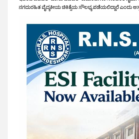
ನಗದುರಹಿತ ವೈದ್ಯಕೀಯ ಚಿಕಿತ್ಸೆಯ ಸೌಲಭ್ಯ ಪಡೆಯಲಿದ್ದಾರೆ ಎಂದು ಆಸ್