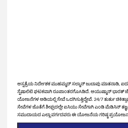
ಆಸ್ಪತ್ರೆಯ ನಿರ್ದೇಶಕ ಮುಹಮ್ಮದ್ ಸಲ್ಮಾನ್ ಜುಬಾಪು ಮಾತನಾಡಿ, ಐದು
ಸ್ಪೆಷಾಲಿಟಿ ಘಟಕವಾಗಿ ರೂಪಾಂತರಗೊAಡಿದೆ. ಆಯುಷ್ಮಾನ್ ಭಾರತ್ ಜೊತೆ
ಯೋಜನೆಗಳ ಅಡಿಯಲ್ಲಿ ಸೇವೆ ಒದಗಿಸುತ್ತಿದ್ದೇವೆ. 24/7 ತುರ್ತು ಚಿಕಿತ
ಸೇವೆಗಳ ಜೊತೆಗೆ ಶೀಘ್ರದಲ್ಲೇ ಐಸಿಯು ಸೇವೆಗಾಗಿ ಎಂಡಿ ಮೆಡಿಸಿನ್ 
ಸಮುದಾಯದ ಎಲ್ಲಾ ವರ್ಗದವರು ಈ ಯೋಜನೆಯ ಗರಿಷ್ಠ ಪ್ರಯೋಜನ ಪಡ