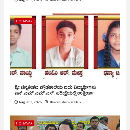
HONAVAR
ಶ್ರೀ ಚೆನ್ನಕೇಶವ ಪ್ರೌಢಶಾಲೆಯ ಐದು ವಿದ್ಯಾರ್ಥಿಗಳು
ಎನ್.ಎಮ್.ಎಮ್.ಎಸ್. ಪರೀಕ್ಷೆಯಲ್ಲಿ ಉತ್ತೀರ್ಣ
August 7, 2026
Bhavanishankar Naik
HONAVAR