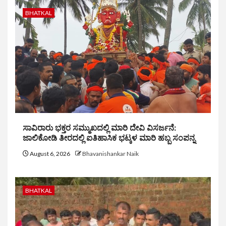
BHATKAL
ಸಾವಿರಾರು ಭಕ್ತರ ಸಮ್ಮುಖದಲ್ಲಿ ಮಾರಿ ದೇವಿ ವಿಸರ್ಜನೆ:
ಜಾಲಿಕೋಡಿ ತೀರದಲ್ಲಿ ಐತಿಹಾಸಿಕ ಭಟ್ಕಳ ಮಾರಿ ಹಬ್ಬ ಸಂಪನ್ನ
August 6, 2026
Bhavanishankar Naik
BHATKAL