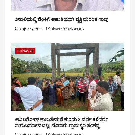
ಶಿರಾಲಿಯಲ್ಲಿ ಬೆಂಕಿಗೆ ಆಹುತಿಯಾಗಿ ವ್ಯಕ್ತಿ ದುರಂತ ಸಾವು
August 7, 2026
Bhavanishankar Naik
HONAVAR
ಅನಿಲಗೋಡ್ ಕಾಲುಸೇತುವೆ ಕುಸಿದು 2 ವರ್ಷ ಕಳೆದರೂ
ಮರುನಿರ್ಮಾಣವಿಲ್ಲ: ನೂರಾರು ಗ್ರಾಮಸ್ಥರ ಸಂಕಷ್ಟ
August 7, 2026
Bhavanishankar Naik