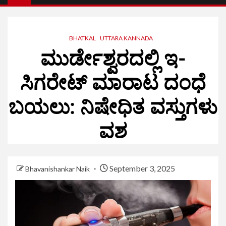
BHATKAL
UTTARA KANNADA
ಮುರ್ಡೇಶ್ವರದಲ್ಲಿ ಇ-
ಸಿಗರೇಟ್ ಮಾರಾಟ ದಂಧೆ
ಬಯಲು: ನಿಷೇಧಿತ ವಸ್ತುಗಳು
ವಶ
September 3, 2025
Bhavanishankar Naik