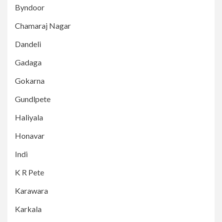
Byndoor
Chamaraj Nagar
Dandeli
Gadaga
Gokarna
Gundlpete
Haliyala
Honavar
Indi
K R Pete
Karawara
Karkala