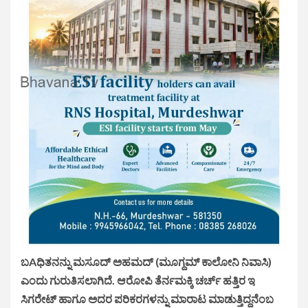
ಬAಧಿತನನ್ನು ಮಸೂದ್ ಅಹಮದ್ (ಮೂಗ್ದಮ್ ಕಾಲೋನಿ ನಿವಾಸಿ)
ಎಂದು ಗುರುತಿಸಲಾಗಿದೆ. ಆರೋಪಿ ತೆರ್ನಮಕ್ಕಿ ಚರ್ಚ್ ಹತ್ತಿರ ಇ
ಸಿಗರೇಟ್ ಹಾಗೂ ಅದರ ಪರಿಕರಗಳನ್ನು ಮಾರಾಟ ಮಾಡುತ್ತಿದ್ದನೆಂಬ