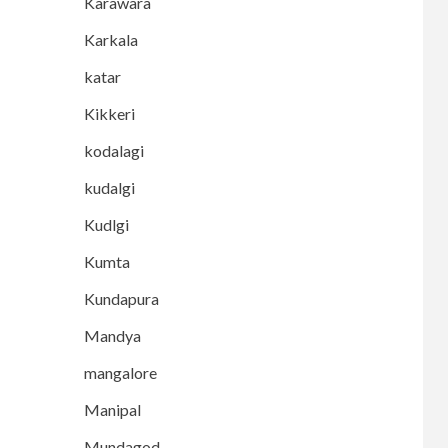
Karawara
Karkala
katar
Kikkeri
kodalagi
kudalgi
Kudlgi
Kumta
Kundapura
Mandya
mangalore
Manipal
Mundagod