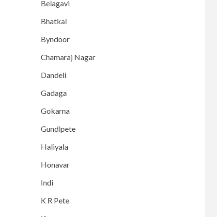
Belagavi
Bhatkal
Byndoor
Chamaraj Nagar
Dandeli
Gadaga
Gokarna
Gundlpete
Haliyala
Honavar
Indi
K R Pete