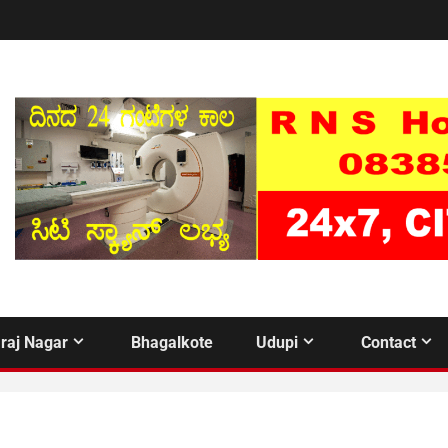
raj Nagar
Bhagalkote
Udupi
Contact