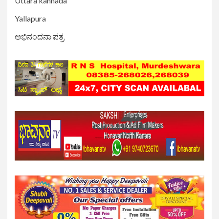
Uttara kannada
Yallapura
ಅಭಿನಂದನಾ ಪತ್ರ