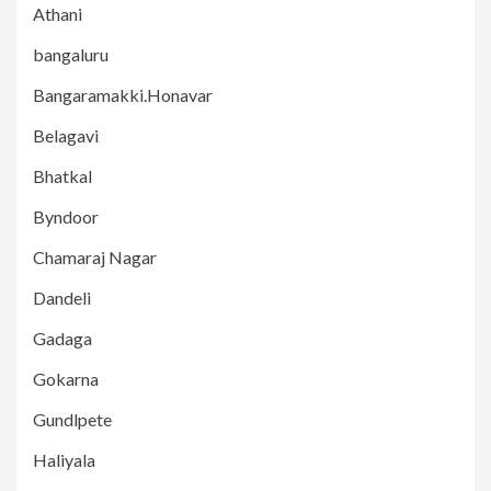
Athani
bangaluru
Bangaramakki.Honavar
Belagavi
Bhatkal
Byndoor
Chamaraj Nagar
Dandeli
Gadaga
Gokarna
Gundlpete
Haliyala