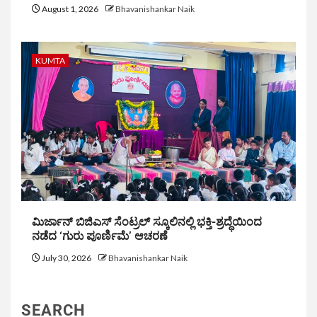
August 1, 2026
Bhavanishankar Naik
KUMTA
ಮಿರ್ಜಾನ್ ಬಿಜಿಎಸ್ ಸೆಂಟ್ರಲ್ ಸ್ಕೂಲಿನಲ್ಲಿ ಭಕ್ತಿ-ಶ್ರದ್ಧೆಯಿಂದ
ನಡೆದ ‘ಗುರು ಪೂರ್ಣಿಮೆ’ ಆಚರಣೆ
July 30, 2026
Bhavanishankar Naik
SEARCH