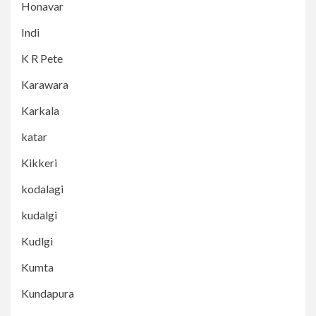
Honavar
Indi
K R Pete
Karawara
Karkala
katar
Kikkeri
kodalagi
kudalgi
Kudlgi
Kumta
Kundapura