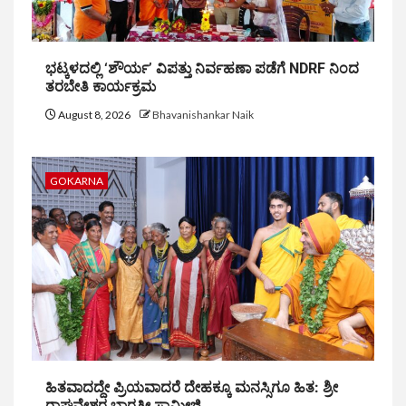
ಭಟ್ಕಳದಲ್ಲಿ ‘ಶೌರ್ಯ’ ವಿಪತ್ತು ನಿರ್ವಹಣಾ ಪಡೆಗೆ NDRF ನಿಂದ
ತರಬೇತಿ ಕಾರ್ಯಕ್ರಮ
August 8, 2026
Bhavanishankar Naik
GOKARNA
ಹಿತವಾದದ್ದೇ ಪ್ರಿಯವಾದರೆ ದೇಹಕ್ಕೂ ಮನಸ್ಸಿಗೂ ಹಿತ: ಶ್ರೀ
ರಾಘವೇಶ್ವರ ಭಾರತೀ ಸ್ವಾಮೀಜಿ