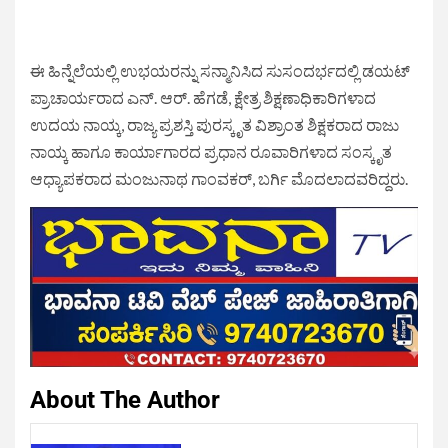
ಈ ಹಿನ್ನೆಲೆಯಲ್ಲಿ ಉಭಯರನ್ನು ಸನ್ಮಾನಿಸಿದ ಸುಸಂದರ್ಭದಲ್ಲಿ ಡಯಟ್
ಪ್ರಾಚಾರ್ಯರಾದ ಎನ್. ಆರ್. ಹೆಗಡೆ, ಕ್ಷೇತ್ರ ಶಿಕ್ಷಣಾಧಿಕಾರಿಗಳಾದ
ಉದಯ ನಾಯ್ಕ, ರಾಜ್ಯ ಪ್ರಶಸ್ತಿ ಪುರಸ್ಕೃತ ವಿಶ್ರಾಂತ ಶಿಕ್ಷಕರಾದ ರಾಜು
ನಾಯ್ಕ ಹಾಗೂ ಕಾರ್ಯಾಗಾರದ ಪ್ರಧಾನ ರೂವಾರಿಗಳಾದ ಸಂಸ್ಕೃತ
ಆಧ್ಯಾಪಕರಾದ ಮಂಜುನಾಥ ಗಾಂವಕರ್, ಬರ್ಗಿ ಮೊದಲಾದವರಿದ್ದರು.
About The Author