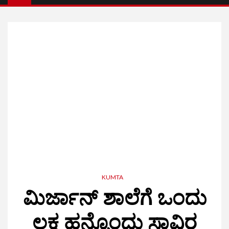
KUMTA
ಮಿರ್ಜಾನ್ ಶಾಲೆಗೆ ಒಂದು
ಲಕ್ಷ ಹನ್ನೊಂದು ಸಾವಿರ