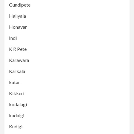
Gundlpete
Haliyala
Honavar
Indi
K R Pete
Karawara
Karkala
katar
Kikkeri
kodalagi
kudalgi
Kudlgi