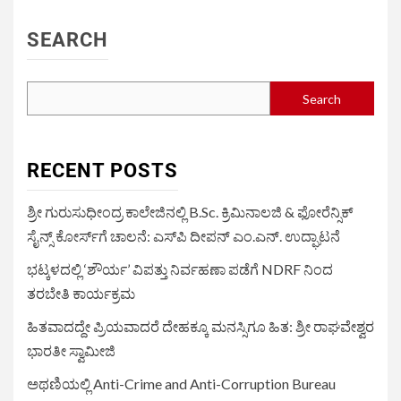
SEARCH
Search
RECENT POSTS
ಶ್ರೀ ಗುರುಸುಧೀಂದ್ರ ಕಾಲೇಜಿನಲ್ಲಿ B.Sc. ಕ್ರಿಮಿನಾಲಜಿ & ಫೋರೆನ್ಸಿಕ್
ಸೈನ್ಸ್ ಕೋರ್ಸ್‌ಗೆ ಚಾಲನೆ: ಎಸ್‌ಪಿ ದೀಪನ್ ಎಂ.ಎನ್. ಉದ್ಘಾಟನೆ
ಭಟ್ಕಳದಲ್ಲಿ ‘ಶೌರ್ಯ’ ವಿಪತ್ತು ನಿರ್ವಹಣಾ ಪಡೆಗೆ NDRF ನಿಂದ
ತರಬೇತಿ ಕಾರ್ಯಕ್ರಮ
ಹಿತವಾದದ್ದೇ ಪ್ರಿಯವಾದರೆ ದೇಹಕ್ಕೂ ಮನಸ್ಸಿಗೂ ಹಿತ: ಶ್ರೀ ರಾಘವೇಶ್ವರ
ಭಾರತೀ ಸ್ವಾಮೀಜಿ
ಅಥಣಿಯಲ್ಲಿ Anti-Crime and Anti-Corruption Bureau