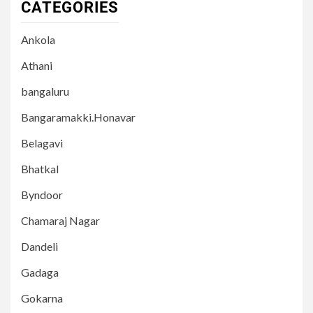
CATEGORIES
Ankola
Athani
bangaluru
Bangaramakki.Honavar
Belagavi
Bhatkal
Byndoor
Chamaraj Nagar
Dandeli
Gadaga
Gokarna