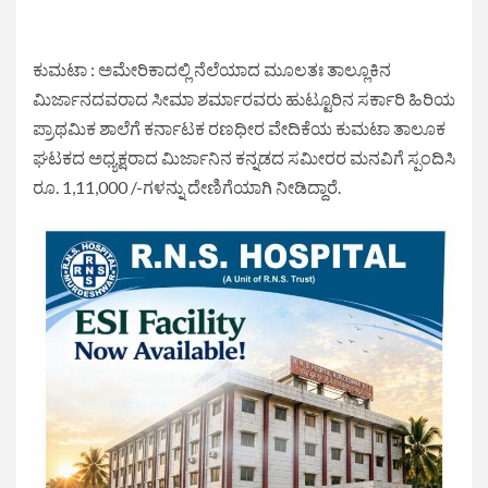
ಕುಮಟಾ : ಅಮೇರಿಕಾದಲ್ಲಿ ನೆಲೆಯಾದ ಮೂಲತಃ ತಾಲ್ಲೂಕಿನ
ಮಿರ್ಜಾನದವರಾದ ಸೀಮಾ ಶರ್ಮಾರವರು ಹುಟ್ಟೂರಿನ ಸರ್ಕಾರಿ ಹಿರಿಯ
ಪ್ರಾಥಮಿಕ ಶಾಲೆಗೆ ಕರ್ನಾಟಕ ರಣಧೀರ ವೇದಿಕೆಯ ಕುಮಟಾ ತಾಲೂಕ
ಘಟಕದ ಅಧ್ಯಕ್ಷರಾದ ಮಿರ್ಜಾನಿನ ಕನ್ನಡದ ಸಮೀರರ ಮನವಿಗೆ ಸ್ಪಂದಿಸಿ
ರೂ. 1,11,000 /-ಗಳನ್ನು ದೇಣಿಗೆಯಾಗಿ ನೀಡಿದ್ದಾರೆ.