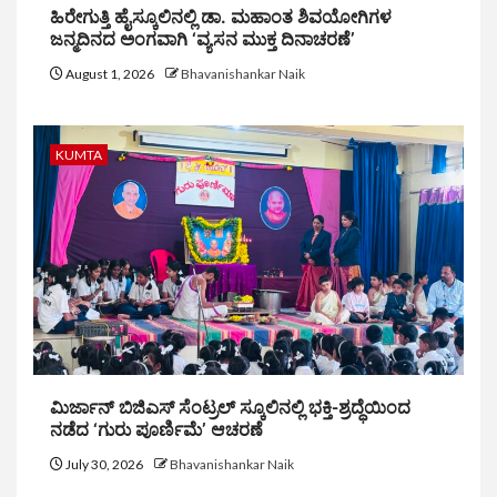
ಹಿರೇಗುತ್ತಿ ಹೈಸ್ಕೂಲಿನಲ್ಲಿ ಡಾ. ಮಹಾಂತ ಶಿವಯೋಗಿಗಳ
ಜನ್ಮದಿನದ ಅಂಗವಾಗಿ ‘ವ್ಯಸನ ಮುಕ್ತ ದಿನಾಚರಣೆ’
August 1, 2026
Bhavanishankar Naik
KUMTA
ಮಿರ್ಜಾನ್ ಬಿಜಿಎಸ್ ಸೆಂಟ್ರಲ್ ಸ್ಕೂಲಿನಲ್ಲಿ ಭಕ್ತಿ-ಶ್ರದ್ಧೆಯಿಂದ
ನಡೆದ ‘ಗುರು ಪೂರ್ಣಿಮೆ’ ಆಚರಣೆ
July 30, 2026
Bhavanishankar Naik