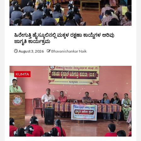
ಹಿರೇಗುತ್ತಿ ಹೈಸ್ಕೂಲಿನಲ್ಲಿ ಮಕ್ಕಳ ರಕ್ಷಣಾ ಕಾಯ್ದೆಗಳ ಅರಿವು
ಜಾಗೃತಿ ಕಾರ್ಯಕ್ರಮ
August 3, 2026
Bhavanishankar Naik
KUMTA