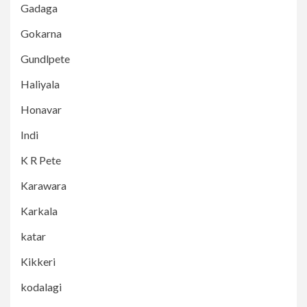
Gadaga
Gokarna
Gundlpete
Haliyala
Honavar
Indi
K R Pete
Karawara
Karkala
katar
Kikkeri
kodalagi