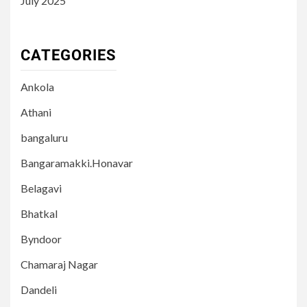
July 2025
CATEGORIES
Ankola
Athani
bangaluru
Bangaramakki.Honavar
Belagavi
Bhatkal
Byndoor
Chamaraj Nagar
Dandeli