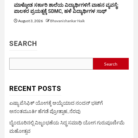
ಮಾಳ್ಕೋಡ ಸರ್ಕಾರಿ ಶಾಲೆಯ ವಿದ್ಯಾರ್ಥಿಗಳಿಗೆ ವಾಹನ ವ್ಯವಸ್ಥೆ:
ಪಾಲಕರ ಪ್ರಯತ್ನಕ್ಕೆ SDMC, ಹಳೆ ವಿದ್ಯಾರ್ಥಿಗಳ ಸಾಥ್
August 3, 2026
Bhavanishankar Naik
SEARCH
Search
RECENT POSTS
ಏಷ್ಯಾ ಪೆಸಿಫಿಕ್ ಯೋಗಕ್ಕೆ ಆಯ್ಕೆಯಾದ ನಂದನ್ ಭಟ್‌ಗೆ
ಅನಂತಮೂರ್ತಿ ಹೆಗಡೆ ಪ್ರೋತ್ಸಾಹ, ನೆರವು
ಬೈಂದೂರಿನಲ್ಲಿ ವಿಜೃಂಭಣೆಯ ಸಿದ್ಧ ಸಮಾಧಿ ಯೋಗ ಗುರುಪೂರ್ಣಿಮೆ
ಮಹೋತ್ಸವ