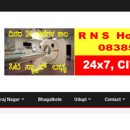
raj Nagar
Bhagalkote
Udupi
Contact