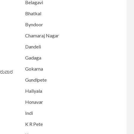
Belagavi
Bhatkal
Byndoor
Chamaraj Nagar
Dandeli
Gadaga
Gokarna
ುರುವಾರ
Gundlpete
Haliyala
Honavar
Indi
K R Pete