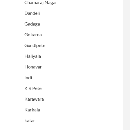
Chamaraj Nagar
Dandeli
Gadaga
Gokarna
Gundlpete
Haliyala
Honavar
Indi
K R Pete
Karawara
Karkala
katar