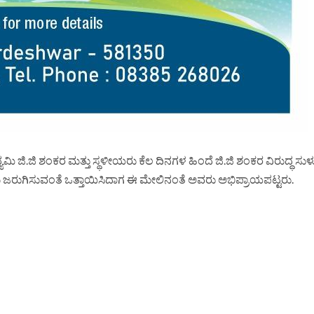
 ಜಿ.ಜಿ ಶಂಕರ ಮತ್ತು ಸ್ಥಳೀಯರು ಕೆಲ ದಿನಗಳ ಹಿಂದೆ ಜಿ.ಜಿ ಶಂಕರ ವಿರುದ್ಧ ಸುಳ್ಳ
ಮ ಜರುಗಿಸುವಂತೆ ಒತ್ತಾಯಿಸಿದಾಗ ಈ ಮೇಲಿನಂತೆ ಅವರು ಅಭಿಪ್ರಾಯಪಟ್ಟರು.