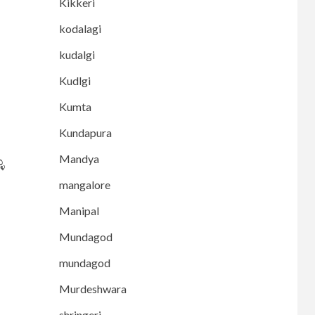
Kikkeri
kodalagi
kudalgi
Kudlgi
Kumta
Kundapura
Mandya
ು
mangalore
Manipal
Mundagod
mundagod
Murdeshwara
shringeri