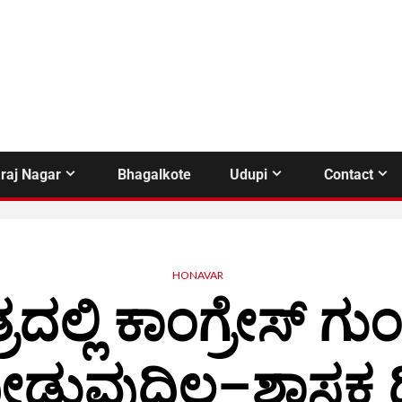
raj Nagar
Bhagalkote
Udupi
Contact
HONAVAR
ೇತ್ರದಲ್ಲಿ ಕಾಂಗ್ರೇಸ್ ಗು
ುವುದಿಲ್ಲ–ಶಾಸಕ ದಿ