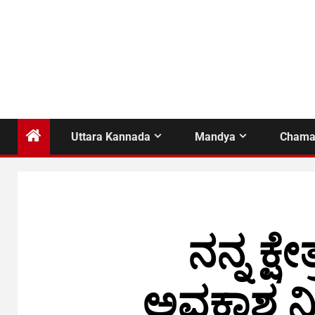
Uttara Kannada
Mandya
Chama
ನನ್ನ ಕ್ಷ
ಅವಕಾಶ ನೀಡ