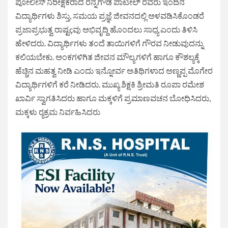
ಪೋಲೀಸ್ ನಿರೀಕ್ಷಕರಾದ ರನ್ನಗೌಡ ಪಾಟೀಲ್ ರವರು ಇಂದಿನ
ವಿದ್ಯಾರ್ಥಿಗಳು ಶಿಸ್ತು, ಸಮಯ ಪ್ರಜ್ಞೆ ಜೀವನದಲ್ಲಿ ಅಳವಡಿಸಿಕೊಂಡರೆ
ಪ್ರಜಾಪ್ರಭುತ್ವ ರಾಷ್ಟçವು ಅಭಿವೃದ್ದಿ ಹೊಂದಲು ಸಾಧ್ಯ ಎಂದು ತಿಳಿಸಿ
ಹೇಳಿದರು. ವಿದ್ಯಾರ್ಥಿಗಳು ತಂದೆ ತಾಯಿಗಳಿಗೆ ಗೌರವ ನೀಡುವುದನ್ನು
ಕಲಿಯಬೇಕು. ಅಂಕಗಳಿಗಿತ ಜೀವನ ಮೌಲ್ಯಗಳಿಗೆ ಹಾಗೂ ಕೌಶಲ್ಯಕ್ಕೆ
ಹೆಚ್ಚಿನ ಮಹತ್ವ ನೀಡಿ ಎಂದು ಇನ್ನೋರ್ವ ಅತಿಥಿಗಳಾದ ಅಣ್ಣಪ್ಪ ಮೊಗೇರ
ವಿದ್ಯಾರ್ಥಿಗಳಿಗೆ ಕರೆ ನೀಡಿದರು. ಮುಖ್ಯ ಶಿಕ್ಷಕಿ ಶ್ರೀಮತಿ ರೂಪಾ ರಮೇಶ
ಖಾರ್ವಿ ಸ್ವಾಗತಿಸಿದರು ಹಾಗೂ ಮಕ್ಕಳಿಗೆ ಪ್ರಮಾಣವಚನ ಬೋಧಿಸಿದರು,
ಮಕ್ಕಳು ರ‍್ಯಕ್ರಮ ನಿರ್ವಹಿಸಿದರು