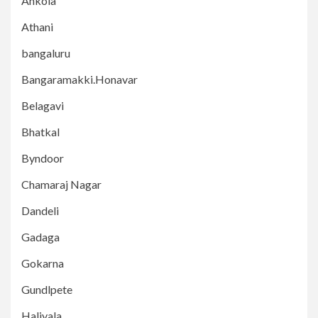
Ankola
Athani
bangaluru
Bangaramakki.Honavar
Belagavi
Bhatkal
Byndoor
Chamaraj Nagar
Dandeli
Gadaga
Gokarna
Gundlpete
Haliyala