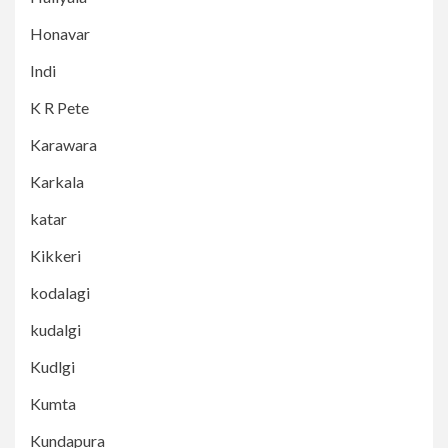
Honavar
Indi
K R Pete
Karawara
Karkala
katar
Kikkeri
kodalagi
kudalgi
Kudlgi
Kumta
Kundapura