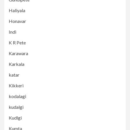
Haliyala
Honavar
Indi
K R Pete
Karawara
Karkala
katar
Kikkeri
kodalagi
kudalgi
Kudlgi
Kumta