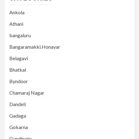
Ankola
Athani
bangaluru
Bangaramakki.Honavar
Belagavi
Bhatkal
Byndoor
Chamaraj Nagar
Dandeli
Gadaga
Gokarna
Gundlpete