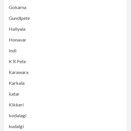
Gokarna
Gundlpete
Haliyala
Honavar
Indi
K R Pete
Karawara
Karkala
katar
Kikkeri
kodalagi
kudalgi