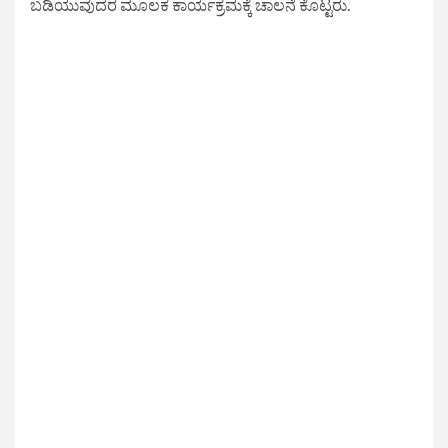
ಬಡಿಯುವುದರ ಮೂಲಕ ಕಾರ್ಯಕ್ರಮಕ್ಕೆ ಚಾಲನೆ ಕೊಟ್ಟರು.