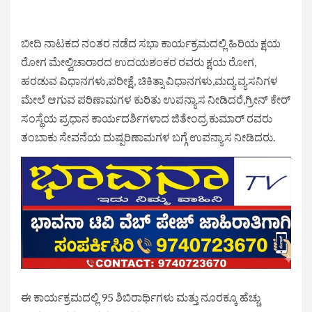
ಬೀದಿ ನಾಟಕದ ನಂತರ ನಡೆದ ಸಭಾ ಕಾರ್ಯಕ್ರಮದಲ್ಲಿ ಹಿರಿಯ ಕ್ಷಯ
ರೋಗ ಮೇಲ್ವಿಚಾರಾರದ ಉದಯಶಂಕರ ರವರು ಕ್ಷಯ ರೋಗ,
ಹರಡುವ ವಿಧಾನಗಳು,ಪರೀಕ್ಷೆ, ಚಿಕಿತ್ಸಾ ವಿಧಾನಗಳು,ಮದ್ಯ ವ್ಯಸನಿಗಳ
ಮೇಲೆ ಆಗುವ ಪರಿಣಾಮಗಳ ಕುರಿತು ಉಪನ್ಯಾಸ ನೀಡಿದರೆ,ಗ್ರೀನ್ ಕೇರ್
ಸಂಸ್ಥೆಯ ಪ್ರಧಾನ ಕಾರ್ಯದರ್ಶಿಗಳಾದ ಜಿತೇಂದ್ರ ಕುಮಾರ್ ರವರು
ತಂಬಾಕು ಸೇವನೆಯ ದುಷ್ಪರಿಣಾಮಗಳ ಬಗ್ಗೆ ಉಪನ್ಯಾಸ ನೀಡಿದರು.
ಈ ಕಾರ್ಯಕ್ರಮದಲ್ಲಿ 95 ಶಿಬಿರಾರ್ಥಿಗಳು ಮತ್ತು ನೂರಕ್ಕೂ ಹೆಚ್ಚು