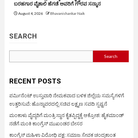
ಬರಹಗಾರ ವೈಶಾಲಿ ಹೆಗಡೆ ಅವರಿಗೆ ಗೌರವ ಸನ್ಮಾನ
August 4, 2026
Bhavanishankar Naik
SEARCH
Search
RECENT POSTS
ಪರ್ಮಿನೆಂಟ್ ಉಸ್ತುವಾರಿ ನೇಮಕವಾದ ಬಳಿಕ ಜಿಲ್ಲೆಯ ಸಮಸ್ಯೆಗಳಿಗೆ
ಉತ್ತರಿಸುವೆ: ಹೊನ್ನಾವರದಲ್ಲಿ ಸಚಿವ ಲಕ್ಷ್ಮಣ ಸವದಿ ಸ್ಪಷ್ಟನೆ
ಮಂಕಾಳು ವೈದ್ಯರಿಗೆ ಮಂತ್ರಿ ಸ್ಥಾನ ಕೈತಪ್ಪಿದ್ದಕ್ಕೆ ಆಕ್ರೋಶ: ಹೈಕಮಾಂಡ್
ನಡೆಗೆ ಮಂಕಿ ಕಾಂಗ್ರೆಸ್ ಮುಖಂಡರ ಬೇಸರ
ಕಾಂಗ್ರೆಸ್ ಮಹಿಳಾ ವಿರೋಧಿ ಪಕ್ಷ: ಸಮಾಜ ಸೇವಕ ಚಂದ್ರಕಾಂತ