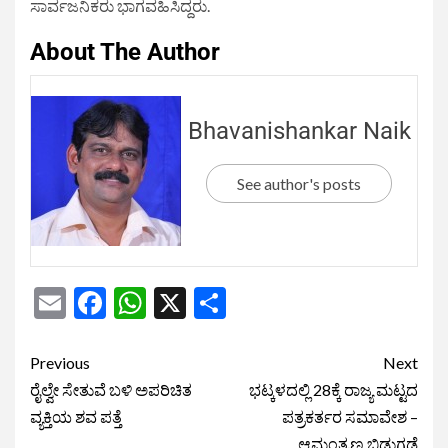
ಸಾರ್ವಜನಿಕರು ಭಾಗವಹಿಸಿದ್ದರು.
About The Author
Bhavanishankar Naik
See author's posts
Email
Facebook
WhatsApp
X
Share
Previous
Next
ರೈಲ್ವೇ ಸೇತುವೆ ಬಳಿ ಅಪರಿಚಿತ
ಭಟ್ಕಳದಲ್ಲಿ 28ಕ್ಕೆ ರಾಜ್ಯ ಮಟ್ಟದ
ವ್ಯಕ್ತಿಯ ಶವ ಪತ್ತೆ
ಪತ್ರಕರ್ತರ ಸಮಾವೇಶ –
ಆಮಂತ್ರಣ ಬಿಡುಗಡೆ