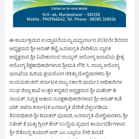
ಈ ಕಾರ್ಯಕ್ರಮದ ಉದ್ಘಾಟನೆಯನ್ನು ಮಧ್ಯವರ್ಜನ 2032ನೇ ಶಿಬಿರದ
ಅಧ್ಯಕ್ಷರಾದ ಶ್ರೀ ಅರುಣ್ ಶೆಟ್ಟಿ, ಜನಜಾಗ್ರತಿ ವೇದಿಕೆಯ ಸ್ಥಾಪಕ
ಅಧ್ಯಕ್ಷರಾದ ಶ್ರೀ ವಿವೇಕಾನಂದ ರಾಯ್ಕರ್, ಆರೋಗ್ಯ ಇಲಾಖೆಯ ಕ್ಷೇತ್ರ
ಆರೋಗ್ಯ ಶಿಕ್ಷಣಾಧಿಕಾರಿಗಳಾದ ಶ್ರೀಮತಿ ಗೌರಿ ಸಿ. ನಾಯ್ಕ ಆರೋಗ್ಯ
ಇಲಾಖೆಯ ಹಿರಿಯ ಕ್ಷಯರೋಗ ಚಿಕಿತ್ಸಾ ಮೇಲ್ವಿಚಾರಕರು ಶ್ರೀ
ಉದಯಶಂಕರ್, ಕರ್ನಾಟಕ ರಾಜ್ಯ ಸರ್ಕಾರಿ ಫಾರ್ಮಸಿ ಅಧಿಕಾರಿಗಳ
ಸಂಘ ಜಿಲ್ಲಾ ಶಾಖೆ ಉತ್ತರ ಕನ್ನಡದ ಅಧ್ಯಕ್ಷರಾದ ಶ್ರೀ ಮಹೇಶ್ ಡಿ
ನಾಯಕ್, ನಿವೃತ್ತ ಆಹಾರ ಸುರಕ್ಷಣಾಧಿಕಾರಿಗಳಾದ ಶ್ರೀ ಅರುಣ್ ಕಾಶಿ
ಭಟ್, ಅಖಿಲ ಕರ್ನಾಟಕ ಜನಜಾಗೃತಿ ವೇದಿಕೆ ಬೆಳ್ತಂಗಡಿಯ
ಶಿಬಿರಾಧಿಕಾರಿ ಶ್ರೀ ದಿವಾಕರ್ ಪೂಜಾರಿ, ಜನಜಾಗ್ರತಿ ಮೇಲ್ವಿಚಾರಕರು ಶ್ರೀ
ನಿತೇಶ್ ಕೆ ಮತ್ತು ಗ್ರೀನ್ ಕೇರ್ ಸಂಸ್ಥೆಯ ಪ್ರಧಾನ ಕಾರ್ಯದರ್ಶಿಗಳಾದ
ಶ್ರೀ ಜಿತೇಂದ್ರ ಕುಮಾರ್ ಆರ್. ಎಂ ಎಲ್ಲರೂ ಸೇರಿ ತಮಟೆ