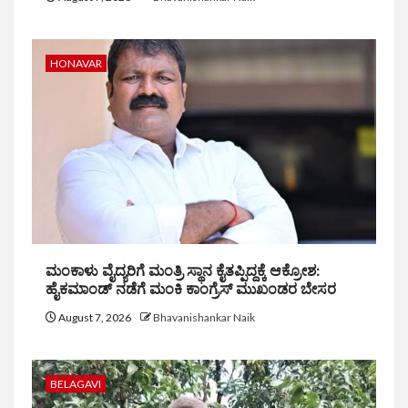
HONAVAR
ಮಂಕಾಳು ವೈದ್ಯರಿಗೆ ಮಂತ್ರಿ ಸ್ಥಾನ ಕೈತಪ್ಪಿದ್ದಕ್ಕೆ ಆಕ್ರೋಶ:
ಹೈಕಮಾಂಡ್ ನಡೆಗೆ ಮಂಕಿ ಕಾಂಗ್ರೆಸ್ ಮುಖಂಡರ ಬೇಸರ
August 7, 2026
Bhavanishankar Naik
BELAGAVI