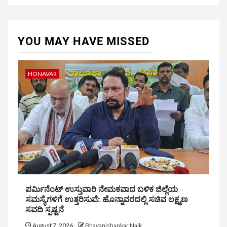
YOU MAY HAVE MISSED
HONAVAR
ಪರ್ಮಿನೆಂಟ್ ಉಸ್ತುವಾರಿ ನೇಮಕವಾದ ಬಳಿಕ ಜಿಲ್ಲೆಯ
ಸಮಸ್ಯೆಗಳಿಗೆ ಉತ್ತರಿಸುವೆ: ಹೊನ್ನಾವರದಲ್ಲಿ ಸಚಿವ ಲಕ್ಷ್ಮಣ
ಸವದಿ ಸ್ಪಷ್ಟನೆ
August 7, 2026
Bhavanishankar Naik