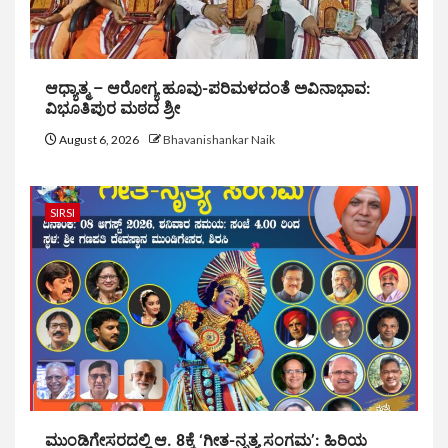
ಆಧ್ಯಾತ್ಮ – ಆರೋಗ್ಯ ಹೂವು-ಪರಿಮಳದಂತೆ ಅವಿನಾಭಾವ:
ವಿಭೂತಿಪುರ ಮಠದ ಶ್ರೀ
August 6, 2026
Bhavanishankar Naik
SIRSI
ಮುಂಡಿಗೇಸರದಲ್ಲಿ ಆ. 8ಕ್ಕೆ ‘ಗೀತ-ನೃತ್ಯ ಸಂಗಮ’: ಹಿರಿಯ