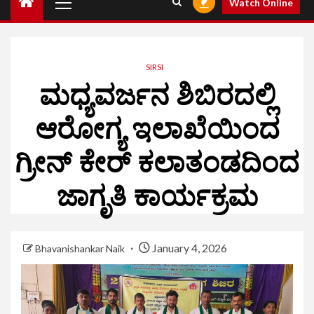
Watch Online
SIRSI
ಮಧ್ಯವರ್ಜನ ಶಿಬಿರದಲ್ಲಿ
ಆರೋಗ್ಯ ಇಲಾಖೆಯಿಂದ
ಗ್ರೀನ್ ಕೇರ್ ಕಲಾತಂಡದಿಂದ
ಜಾಗೃತಿ ಕಾರ್ಯಕ್ರಮ
January 4, 2026
Bhavanishankar Naik