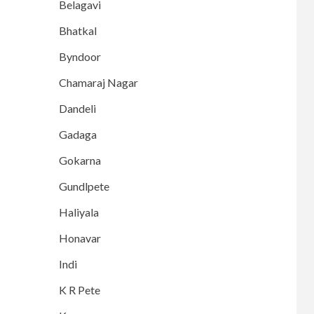
Belagavi
Bhatkal
Byndoor
Chamaraj Nagar
Dandeli
Gadaga
Gokarna
Gundlpete
Haliyala
Honavar
Indi
K R Pete