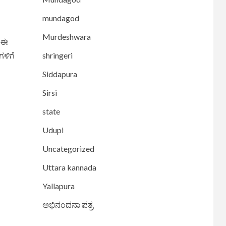
mundagod
Murdeshwara
ಡ ಈ
ಗಳಿಗೆ
shringeri
Siddapura
Sirsi
state
Udupi
Uncategorized
Uttara kannada
Yallapura
ಅಭಿನಂದನಾ ಪತ್ರ