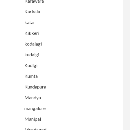
Karawara
Karkala
katar
Kikkeri
kodalagi
kudalgi
Kudlgi
Kumta
Kundapura
Mandya
mangalore
Manipal
Mundagod