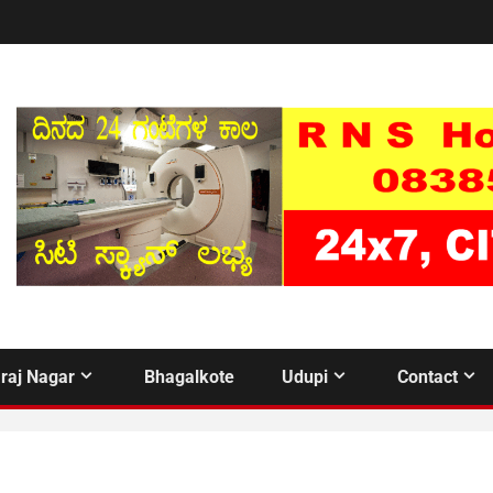
raj Nagar
Bhagalkote
Udupi
Contact