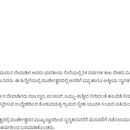
ನ ರಾಮದಾಸ ದೇವಾಡಿಗ ಅವರು ಭಾರತೀಯ ಸೇನೆಯಲ್ಲಿ 24 ವರ್ಷಗಳ ಕಾಲ ದೇಶದ ವಿ
ಮಿಸಿದರು. ಈ ಹಿನ್ನೆಲೆಯಲ್ಲಿ ಮುರ್ಡೇಶ್ವರದಲ್ಲಿ ಅವರಿಗೆ ಭವ್ಯ ಹಾಗೂ ಆತ್ಮೀಯ ಸ್ವಾಗತ
ದೇವಾಡಿಗರು ರಾಜಸ್ಥಾನ, ಪಂಜಾಬ್, ಜಮ್ಮು–ಕಾಶ್ಮೀರ ಸೇರಿದಂತೆ ಹಲವೆಡೆ ಸೇವೆ ಸ
ನ್ನು ಸ್ಮರಿಸುವ ಉದ್ದೇಶದಿಂದ ಕೋಟದಮಕ್ಕಿ ಗ್ರಾಮದ ಸ್ನೇಹ ಯುವಕ ಸಂಘದ ವತಿಯಿ
ವದಲ್ಲಿ ಮುರ್ಡೇಶ್ವರದ ಮುಖ್ಯ ದ್ವಾರದಿಂದ ಸ್ವಗೃಹದವರೆಗೆ ಮೆರವಣಿಗೆ ನಡೆಸಲಾಯಿ
ನ್ನು ಹರ್ಷದಿಂದ ಬರಮಾಡಿಕೊಂಡರು.