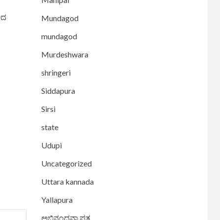
ಘದ
Mundagod
mundagod
Murdeshwara
shringeri
Siddapura
Sirsi
state
Udupi
Uncategorized
Uttara kannada
Yallapura
ಅಭಿನಂದನಾ ಪತ್ರ