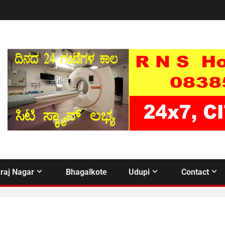
raj Nagar
Bhagalkote
Udupi
Contact