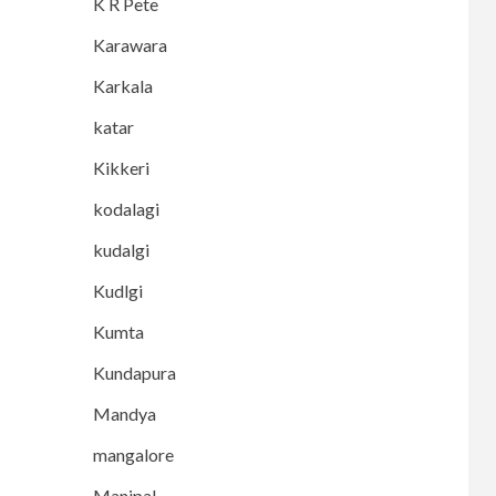
K R Pete
Karawara
Karkala
katar
Kikkeri
kodalagi
kudalgi
Kudlgi
Kumta
Kundapura
Mandya
mangalore
Manipal