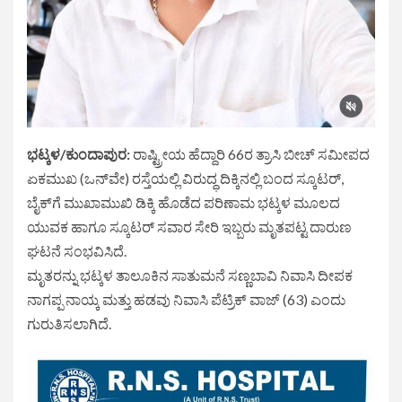
ಭಟ್ಕಳ/ಕುಂದಾಪುರ:
ರಾಷ್ಟ್ರೀಯ ಹೆದ್ದಾರಿ 66ರ ತ್ರಾಸಿ ಬೀಚ್ ಸಮೀಪದ
ಏಕಮುಖ (ಒನ್‌ವೇ) ರಸ್ತೆಯಲ್ಲಿ ವಿರುದ್ಧ ದಿಕ್ಕಿನಲ್ಲಿ ಬಂದ ಸ್ಕೂಟರ್,
ಬೈಕ್‌ಗೆ ಮುಖಾಮುಖಿ ಡಿಕ್ಕಿ ಹೊಡೆದ ಪರಿಣಾಮ ಭಟ್ಕಳ ಮೂಲದ
ಯುವಕ ಹಾಗೂ ಸ್ಕೂಟರ್ ಸವಾರ ಸೇರಿ ಇಬ್ಬರು ಮೃತಪಟ್ಟ ದಾರುಣ
ಘಟನೆ ಸಂಭವಿಸಿದೆ.
ಮೃತರನ್ನು ಭಟ್ಕಳ ತಾಲೂಕಿನ ಸಾತುಮನೆ ಸಣ್ಣಬಾವಿ ನಿವಾಸಿ ದೀಪಕ
ನಾಗಪ್ಪ ನಾಯ್ಕ ಮತ್ತು ಹಡವು ನಿವಾಸಿ ಪೆಟ್ರಿಕ್ ವಾಜ್ (63) ಎಂದು
ಗುರುತಿಸಲಾಗಿದೆ.