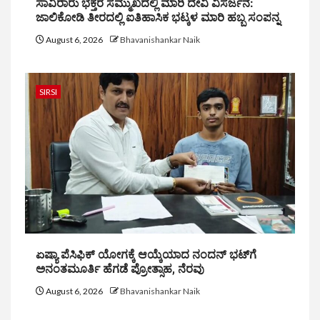
ಸಾವಿರಾರು ಭಕ್ತರ ಸಮ್ಮುಖದಲ್ಲಿ ಮಾರಿ ದೇವಿ ವಿಸರ್ಜನೆ:
ಜಾಲಿಕೋಡಿ ತೀರದಲ್ಲಿ ಐತಿಹಾಸಿಕ ಭಟ್ಕಳ ಮಾರಿ ಹಬ್ಬ ಸಂಪನ್ನ
August 6, 2026
Bhavanishankar Naik
SIRSI
ಏಷ್ಯಾ ಪೆಸಿಫಿಕ್ ಯೋಗಕ್ಕೆ ಆಯ್ಕೆಯಾದ ನಂದನ್ ಭಟ್‌ಗೆ
ಅನಂತಮೂರ್ತಿ ಹೆಗಡೆ ಪ್ರೋತ್ಸಾಹ, ನೆರವು
August 6, 2026
Bhavanishankar Naik