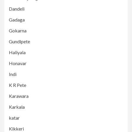
Dandeli
Gadaga
Gokarna
Gundlpete
Haliyala
Honavar
Indi
K R Pete
Karawara
Karkala
katar
Kikkeri