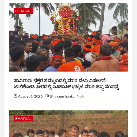
BHATKAL
ಸಾವಿರಾರು ಭಕ್ತರ ಸಮ್ಮುಖದಲ್ಲಿ ಮಾರಿ ದೇವಿ ವಿಸರ್ಜನೆ:
ಜಾಲಿಕೋಡಿ ತೀರದಲ್ಲಿ ಐತಿಹಾಸಿಕ ಭಟ್ಕಳ ಮಾರಿ ಹಬ್ಬ ಸಂಪನ್ನ
August 6, 2026
Bhavanishankar Naik
BHATKAL