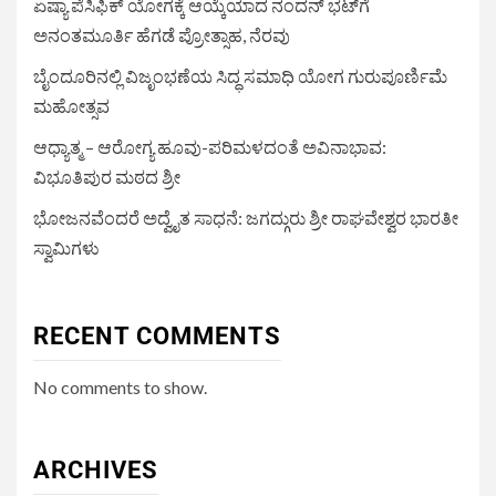
ಏಷ್ಯಾ ಪೆಸಿಫಿಕ್ ಯೋಗಕ್ಕೆ ಆಯ್ಕೆಯಾದ ನಂದನ್ ಭಟ್‌ಗೆ
ಅನಂತಮೂರ್ತಿ ಹೆಗಡೆ ಪ್ರೋತ್ಸಾಹ, ನೆರವು
ಬೈಂದೂರಿನಲ್ಲಿ ವಿಜೃಂಭಣೆಯ ಸಿದ್ಧ ಸಮಾಧಿ ಯೋಗ ಗುರುಪೂರ್ಣಿಮೆ
ಮಹೋತ್ಸವ
ಆಧ್ಯಾತ್ಮ – ಆರೋಗ್ಯ ಹೂವು-ಪರಿಮಳದಂತೆ ಅವಿನಾಭಾವ:
ವಿಭೂತಿಪುರ ಮಠದ ಶ್ರೀ
ಭೋಜನವೆಂದರೆ ಅದ್ವೈತ ಸಾಧನೆ: ಜಗದ್ಗುರು ಶ್ರೀ ರಾಘವೇಶ್ವರ ಭಾರತೀ
ಸ್ವಾಮಿಗಳು
RECENT COMMENTS
No comments to show.
ARCHIVES