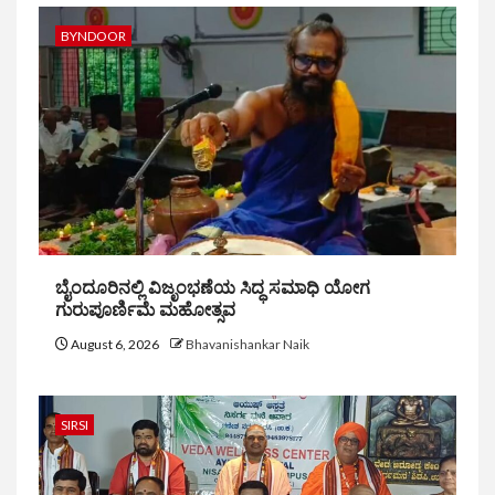
BYNDOOR
ಬೈಂದೂರಿನಲ್ಲಿ ವಿಜೃಂಭಣೆಯ ಸಿದ್ಧ ಸಮಾಧಿ ಯೋಗ
ಗುರುಪೂರ್ಣಿಮೆ ಮಹೋತ್ಸವ
August 6, 2026
Bhavanishankar Naik
SIRSI