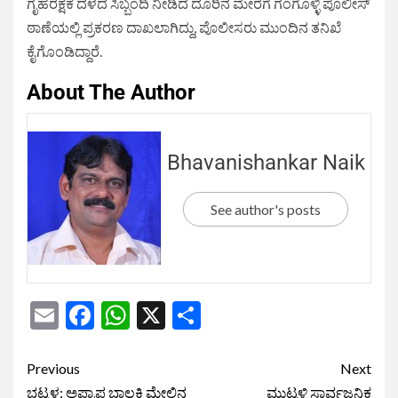
ಗೃಹರಕ್ಷಕ ದಳದ ಸಿಬ್ಬಂದಿ ನೀಡಿದ ದೂರಿನ ಮೇರೆಗೆ ಗಂಗೊಳ್ಳಿ ಪೊಲೀಸ್
ಠಾಣೆಯಲ್ಲಿ ಪ್ರಕರಣ ದಾಖಲಾಗಿದ್ದು, ಪೊಲೀಸರು ಮುಂದಿನ ತನಿಖೆ
ಕೈಗೊಂಡಿದ್ದಾರೆ.
About The Author
Bhavanishankar Naik
See author's posts
Email
Facebook
WhatsApp
X
Share
Previous
Next
ಭಟ್ಕಳ: ಅಪ್ರಾಪ್ತ ಬಾಲಕಿ ಮೇಲಿನ
ಮುಟ್ಟಳ್ಳಿ ಸಾರ್ವಜನಿಕ