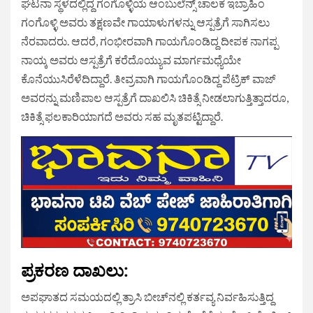
ಘಟನಾ ಸ್ಥಳದಲ್ಲಿದ್ದ ಗಂಗೊಳ್ಳಿಯ ಆಂಬುಲೆನ್ಸ್ ಚಾಲಕ ಇಬ್ರಾಹಿಂ
ಗಂಗೊಳ್ಳಿ ಅವರು ತಕ್ಷಣವೇ ಗಾಯಾಳುಗಳನ್ನು ಆಸ್ಪತ್ರೆಗೆ ಸಾಗಿಸಲು
ನೆರವಾದರು. ಆದರೆ, ಗಂಭೀರವಾಗಿ ಗಾಯಗೊಂಡಿದ್ದ ದೀಪಕ ನಾಗಪ್ಪ
ನಾಯ್ಕ ಅವರು ಆಸ್ಪತ್ರೆಗೆ ಕರೆದೊಯ್ಯುವ ಮಾರ್ಗಮಧ್ಯೆಯೇ
ಕೊನೆಯುಸಿರೆಳೆದಿದ್ದಾರೆ. ತೀವ್ರವಾಗಿ ಗಾಯಗೊಂಡಿದ್ದ ಪೆಟ್ರಿಕ್ ವಾಜ್
ಅವರನ್ನು ಮಣಿಪಾಲ ಆಸ್ಪತ್ರೆಗೆ ದಾಖಲಿಸಿ ಚಿಕಿತ್ಸೆ ನೀಡಲಾಗುತ್ತಿತ್ತಾದರೂ,
ಚಿಕಿತ್ಸೆ ಫಲಕಾರಿಯಾಗದೆ ಅವರು ಸಹ ಮೃತಪಟ್ಟಿದ್ದಾರೆ.
ಪ್ರಕರಣ ದಾಖಲು:
ಅಪಘಾತದ ಸಮಯದಲ್ಲಿ ತ್ರಾಸಿ ಬೀಚ್‌ನಲ್ಲಿ ಕರ್ತವ್ಯ ನಿರ್ವಹಿಸುತ್ತಿದ್ದ