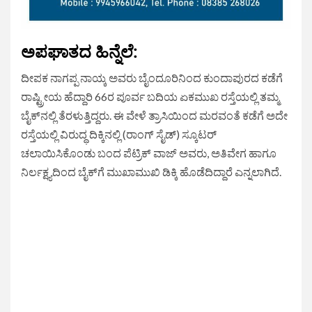
ಅಪಘಾತದ ಹಿನ್ನೆಲೆ:
ದೀಪಕ ನಾಗಪ್ಪ ನಾಯ್ಕ ಅವರು ಬೈಂದೂರಿನಿಂದ ಕುಂದಾಪುರದ ಕಡೆಗೆ
ರಾಷ್ಟ್ರೀಯ ಹೆದ್ದಾರಿ 66ರ ಪೂರ್ವ ಬದಿಯ ಏಕಮುಖ ರಸ್ತೆಯಲ್ಲಿ ತಮ್ಮ
ಬೈಕ್‌ನಲ್ಲಿ ತೆರಳುತ್ತಿದ್ದರು. ಈ ವೇಳೆ ತ್ರಾಸಿಯಿಂದ ಮರವಂತೆ ಕಡೆಗೆ ಅದೇ
ರಸ್ತೆಯಲ್ಲಿ ವಿರುದ್ಧ ದಿಕ್ಕಿನಲ್ಲಿ (ರಾಂಗ್ ಸೈಡ್) ಸ್ಕೂಟರ್
ಚಲಾಯಿಸಿಕೊಂಡು ಬಂದ ಪೆಟ್ರಿಕ್ ವಾಜ್ ಅವರು, ಅತಿವೇಗ ಹಾಗೂ
ನಿರ್ಲಕ್ಷ್ಯದಿಂದ ಬೈಕ್‌ಗೆ ಮುಖಾಮುಖಿ ಡಿಕ್ಕಿ ಹೊಡೆದಿದ್ದಾರೆ ಎನ್ನಲಾಗಿದೆ.