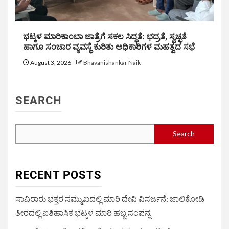
ಭಟ್ಕಳ ಮಾರಿಕಾಂಬಾ ಜಾತ್ರೆಗೆ ಸಕಲ ಸಿದ್ಧತೆ: ಭದ್ರತೆ, ಸ್ವಚ್ಛತೆ
ಹಾಗೂ ಸಂಚಾರ ವ್ಯವಸ್ಥೆ ಕುರಿತು ಅಧಿಕಾರಿಗಳ ಮಹತ್ವದ ಸಭೆ
August 3, 2026
Bhavanishankar Naik
SEARCH
Search
RECENT POSTS
ಸಾವಿರಾರು ಭಕ್ತರ ಸಮ್ಮುಖದಲ್ಲಿ ಮಾರಿ ದೇವಿ ವಿಸರ್ಜನೆ: ಜಾಲಿಕೋಡಿ
ತೀರದಲ್ಲಿ ಐತಿಹಾಸಿಕ ಭಟ್ಕಳ ಮಾರಿ ಹಬ್ಬ ಸಂಪನ್ನ