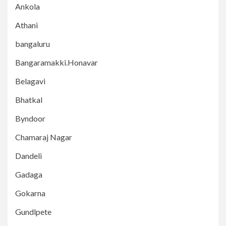
Ankola
Athani
bangaluru
Bangaramakki.Honavar
Belagavi
Bhatkal
Byndoor
Chamaraj Nagar
Dandeli
Gadaga
Gokarna
Gundlpete