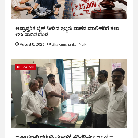
ಅಪ್ರಾಪ್ತರಿಗೆ ಬೈಕ್ ನೀಡಿದ ಇಬ್ಬರು ವಾಹನ ಮಾಲೀಕರಿಗೆ ತಲಾ
₹25 ಸಾವಿರ ದಂಡ
August 8, 2026
Bhavanishankar Naik
BELAGAVI
ಅಪಾಯಕಾರಿ ಚರಂಡಿ ಮುಚ್ಚಳಿಕೆ ಸರಿಪಡಿಸಲು ಆಗ್ರಹ —