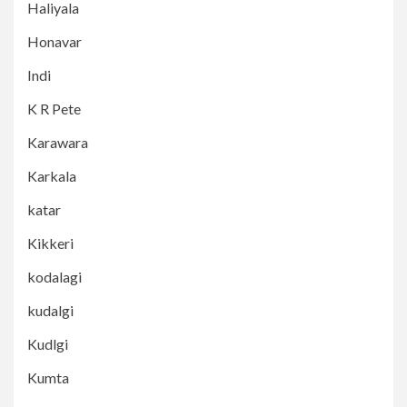
Haliyala
Honavar
Indi
K R Pete
Karawara
Karkala
katar
Kikkeri
kodalagi
kudalgi
Kudlgi
Kumta