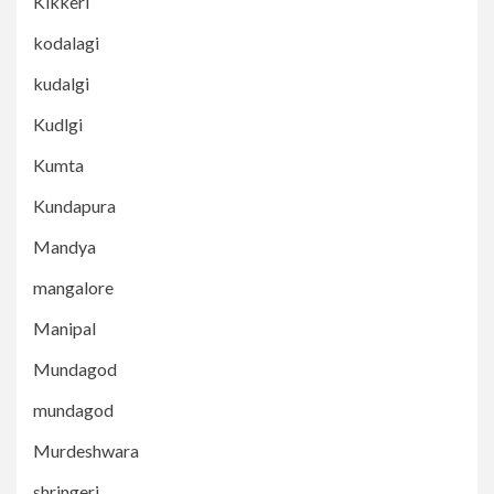
Kikkeri
kodalagi
kudalgi
Kudlgi
Kumta
Kundapura
Mandya
mangalore
Manipal
Mundagod
mundagod
Murdeshwara
shringeri