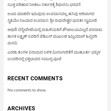
ಸೂಕ್ತ ಪರಿಹಾರ ನೀಡಲು ಸರ್ಕಾರಕ್ಕೆ ಶಿಫಾರಸು ಭರವಸೆ
ಊಟ ಮಾಡದೇ ಇರುವುದು ಉಪವಾಸವಲ್ಲ, ಹಸಿವು ಅರಿವಾಗದ
ಸ್ಥಿತಿಯೇ ನಿಜವಾದ ಉಪವಾಸ: ಶ್ರೀ ರಾಘವೇಶ್ವರ ಭಾರತೀ ಸ್ವಾಮೀಜಿ
ಅಥಣಿ ಬೆನ್ನೇಪೇಟೆಯಲ್ಲಿ ಮಹಿಳೆಯರಿಗೆ ಶೌಚಾಲಯವಿಲ್ಲದೆ ಪರದಾಟ:
ಶಾಸಕ ಲಕ್ಷ್ಮಣ್ ಸವದಿಗೆ ಜೆಡಿಎಸ್ ಮುಖಂಡ ಇಮ್ತಿಯಾಜ್ ಹಿಪ್ಪರಗಿ
ಮನವಿ
ಎರಡು ತಿಂಗಳ ವಿರಾಮದ ಬಳಿಕ ಮೀನುಗಾರಿಕೆಗೆ ಮುಹೂರ್ತ: ಭಟ್ಕಳ
ಬಂದರಿನಲ್ಲಿ ಭಕ್ತಿಭಾವದ ಸಮುದ್ರ ಪೂಜೆ
RECENT COMMENTS
No comments to show.
ARCHIVES