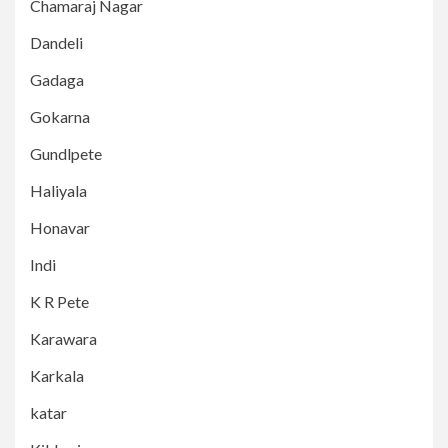
Chamaraj Nagar
Dandeli
Gadaga
Gokarna
Gundlpete
Haliyala
Honavar
Indi
K R Pete
Karawara
Karkala
katar