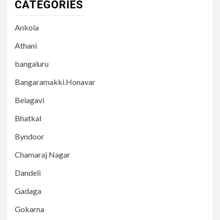
CATEGORIES
Ankola
Athani
bangaluru
Bangaramakki.Honavar
Belagavi
Bhatkal
Byndoor
Chamaraj Nagar
Dandeli
Gadaga
Gokarna