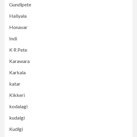
Gundlpete
Haliyala
Honavar
Indi
K R Pete
Karawara
Karkala
katar
Kikkeri
kodalagi
kudalgi
Kudlgi