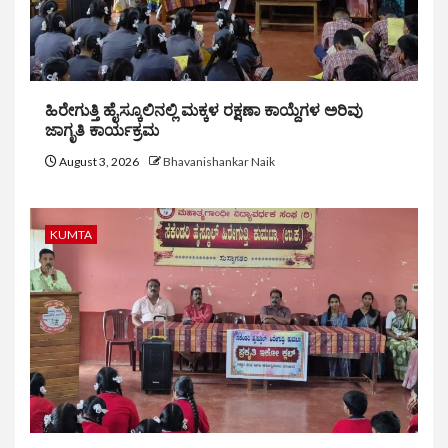
ಹಿರೇಗುತ್ತಿ ಹೈಸ್ಕೂಲಿನಲ್ಲಿ ಮಕ್ಕಳ ರಕ್ಷಣಾ ಕಾಯ್ದೆಗಳ ಅರಿವು
ಜಾಗೃತಿ ಕಾರ್ಯಕ್ರಮ
August 3, 2026
Bhavanishankar Naik
KUMTA