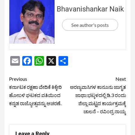
Bhavanishankar Naik
See author's posts
Email
Facebook
WhatsApp
X
Share
Previous
Next
ಕರ್ನಾಟಕ ರಕ್ಷಣಾ ವೇದಿಕೆ ಕಿಕ್ಕೇರಿ
ಅರಣ್ಯವಾಸಿಗಳ ಕಾನೂನು ಜಾಗೃತ
ಹೋಬಳಿ ಘಟಕದ ವತಿಯಿಂದ
ಜಾಥಾ:ಭಟ್ಕಳದಲ್ಲಿ ಡಿ.3 ರಂದು
ಕನ್ನಡ ರಾಜ್ಯೋತ್ಸವನ್ನು ಆಚರಣೆ.
ಜಿಲ್ಲಾ ಮಟ್ಟದ ಕಾರ್ಯಕ್ರಮಕ್ಕೆ
ಚಾಲನೆ – ರವಿಂದ್ರ ನಾಯ್ಕ
Leave a Reply