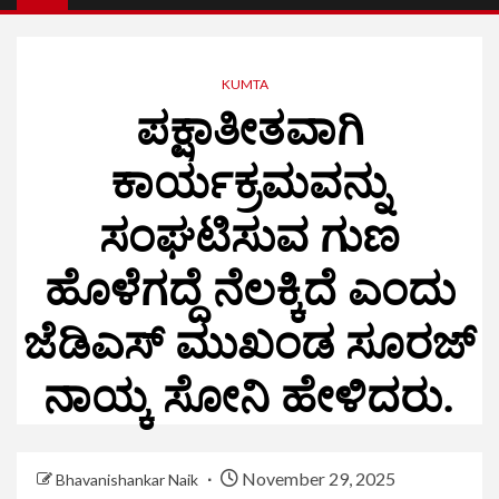
KUMTA
ಪಕ್ಷಾತೀತವಾಗಿ
ಕಾರ್ಯಕ್ರಮವನ್ನು
ಸಂಘಟಿಸುವ ಗುಣ
ಹೊಳೆಗದ್ದೆ ನೆಲಕ್ಕಿದೆ ಎಂದು
ಜೆಡಿಎಸ್ ಮುಖಂಡ ಸೂರಜ್
ನಾಯ್ಕ ಸೋನಿ ಹೇಳಿದರು.
November 29, 2025
Bhavanishankar Naik