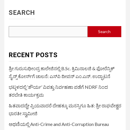
SEARCH
Search
RECENT POSTS
ಶ್ರೀ ಗುರುಸುಧೀಂದ್ರ ಕಾಲೇಜಿನಲ್ಲಿ B.Sc. ಕ್ರಿಮಿನಾಲಜಿ & ಫೋರೆನ್ಸಿಕ್
ಸೈನ್ಸ್ ಕೋರ್ಸ್‌ಗೆ ಚಾಲನೆ: ಎಸ್‌ಪಿ ದೀಪನ್ ಎಂ.ಎನ್. ಉದ್ಘಾಟನೆ
ಭಟ್ಕಳದಲ್ಲಿ ‘ಶೌರ್ಯ’ ವಿಪತ್ತು ನಿರ್ವಹಣಾ ಪಡೆಗೆ NDRF ನಿಂದ
ತರಬೇತಿ ಕಾರ್ಯಕ್ರಮ
ಹಿತವಾದದ್ದೇ ಪ್ರಿಯವಾದರೆ ದೇಹಕ್ಕೂ ಮನಸ್ಸಿಗೂ ಹಿತ: ಶ್ರೀ ರಾಘವೇಶ್ವರ
ಭಾರತೀ ಸ್ವಾಮೀಜಿ
ಅಥಣಿಯಲ್ಲಿ Anti-Crime and Anti-Corruption Bureau