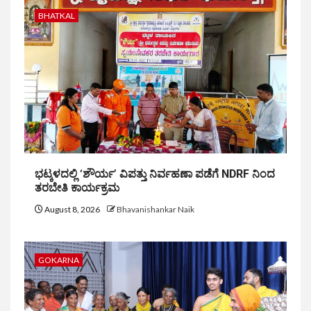
BHATKAL
ಭಟ್ಕಳದಲ್ಲಿ ‘ಶೌರ್ಯ’ ವಿಪತ್ತು ನಿರ್ವಹಣಾ ಪಡೆಗೆ NDRF ನಿಂದ
ತರಬೇತಿ ಕಾರ್ಯಕ್ರಮ
August 8, 2026
Bhavanishankar Naik
GOKARNA