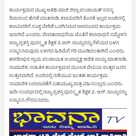
ಕಾರ್ಯಕ್ರಮದ ಮುಖ್ಯ ಅತಿಥಿ ಮಾಜಿ ಜಿಲ್ಲಾ ಪಂಚಾಯತ್ ಸದಸ್ಯ
ಶಿವಾನಂದ ಹೆಗಡೆ ಮಾತನಾಡಿ, ಕಲಾವಿದರಿಗೆ ಕೊರತೆ ಇಲ್ಲದ ಊರಿನಲ್ಲಿ
ಕಲಾವಿದರಿಗೆ ಸೂಕ್ತ ವೇದಿಕೆ ಒದಗಿಸಿರುವ ಅಪರೂಪದ ಕಾರ್ಯಕ್ರಮ
ಇದಾಗಿದೆ ಎಂದರು. ದೇವತಾರಾಧನೆಯ ಜೊತೆಗೆ ಕಲಾರಾಧನೆ ಸಮ್ಮೇಳಿಸಿ
ರಾಜ್ಯ ಪ್ರಶಸ್ತಿ ಪುರಸ್ಕೃತ ಶಿಕ್ಷಕ ಪಿ.ಆರ್. ನಾಯ್ಕರನ್ನು ಗೆಳೆಯರ ಬಳಗ
ಸನ್ಮಾನಿಸಿರುವುದು ಬಳಗದ ಹಿರಿಮೆಗೆ ಗರಿ ಮೂಡಿದಂತಾಗಿದೆ ಎಂದರು.
ಹಳದೀಪುರ ಗ್ರಾಮ ಪಂಚಾಯತ ಉಪಾಧ್ಯಕ್ಷ ಅಜಿತ ನಾಯ್ಕ ಮಾತನಾಡಿ,
ಸಾಮಾಜಿಕ, ಸಾಹಿತಿಕ ಕಾರ್ಯಕ್ರಮದ ಮೂಲಕ ದೇವಿಯ ಉತ್ಸವ ಜನರ
ಉತ್ಸವವಾಗಿದೆ. ಊರಿನಲ್ಲಿ ನಡೆಯುವ ಇಂತಹ ಕಾರ್ಯಕ್ರಮ
ಸಾಮಾಜಿಕ ಬದಲಾವಣೆಗೆ ಬಹುಮುಖ್ಯ ಪಾತ್ರ ವಹಿಸಬಲ್ಲದು ಎಂದರು.
ಇದೇ ಸಂದರ್ಭದಲ್ಲಿ ರಾಜ್ಯ ಪ್ರಶಸ್ತಿ ಪುರಸ್ಕೃತ ಶಿಕ್ಷಕ ಪಿ. ಆರ್. ನಾಯ್ಕರನ್ನು
ಸನ್ಮಾನಿಸಿ ಗೌರವಿಸಿದರು.