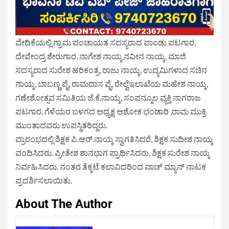
ವೇದಿಕೆಯಲ್ಲಿ ಗ್ರಾಮ ಪಂಚಾಯತ ಸದಸ್ಯರಾದ ಪಾಂಡು ಪಟಗಾರ,
ದೇವೇಂದ್ರ ಶೇರುಗಾರ, ನಾಗೇಶ ನಾಯ್ಕ,ನವೀನ ನಾಯ್ಕ, ಮಾಜಿ
ಸದಸ್ಯರಾದ ಸುರೇಶ ಹರಿಕಂತ್ರ, ರಾಜು ನಾಯ್ಕ, ಉದ್ಯಮಿಗಳಾದ ಸಚಿನ
ನಾಯ್ಕ, ಬಾಬಣ್ಣ ಪೈ, ರಾಮದಾಸ ಪೈ, ರೇಲ್ವೆಇಲಾಖೆಯ ಮಹೇಶ ನಾಯ್ಕ,
ಗಣೇಶೋತ್ಸವ ಸಮಿತಿಯ ಜೆ.ಕೆ.ನಾಯ್ಕ, ಸಂಪನ್ಮೂಲ ವ್ಯಕ್ತಿ ನಾಗರಾಜ
ಪಟಗಾರ, ಗೆಳೆಯರ ಬಳಗದ ಅಧ್ಯಕ್ಷ ಅಶೋಕ ಭಂಡಾರಿ ,ರಾಮ ಮುಕ್ರಿ
ಮುಂತಾದವರು ಉಪಸ್ಥಿತರಿದ್ದರು.
ಪ್ರಾರಂಭದಲ್ಲಿ ಶಿಕ್ಷಕ ಪಿ.ಆರ್.ನಾಯ್ಕ ಸ್ವಾಗತಿಸಿದರೆ, ಶಿಕ್ಷಕ ಸುದೀಶ ನಾಯ್ಕ
ವಂದಿಸಿದರು. ಪ್ರೀತೇಶ ಶಾನಭಾಗ ಪ್ರಾರ್ಥಿಸಿದರು. ಶಿಕ್ಷಕ ಸುರೇಶ ನಾಯ್ಕ
ನಿರ್ವಹಿಸಿದರು. ನಂತರ ತೆಕ್ಕಟೆ ಕಲಾವಿದರಿಂದ ವಾಚ್ ಮ್ಯಾನ್ ನಾಟಕ
ಪ್ರದರ್ಶಿಸಲಾಯಿತು.
About The Author