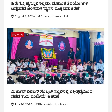
ಹಿರೇಗುತ್ತಿ ಹೈಸ್ಕೂಲಿನಲ್ಲಿ ಡಾ. ಮಹಾಂತ ಶಿವಯೋಗಿಗಳ
ಜನ್ಮದಿನದ ಅಂಗವಾಗಿ ‘ವ್ಯಸನ ಮುಕ್ತ ದಿನಾಚರಣೆ’
August 1, 2026
Bhavanishankar Naik
KUMTA
ಮಿರ್ಜಾನ್ ಬಿಜಿಎಸ್ ಸೆಂಟ್ರಲ್ ಸ್ಕೂಲಿನಲ್ಲಿ ಭಕ್ತಿ-ಶ್ರದ್ಧೆಯಿಂದ
ನಡೆದ ‘ಗುರು ಪೂರ್ಣಿಮೆ’ ಆಚರಣೆ
July 30, 2026
Bhavanishankar Naik