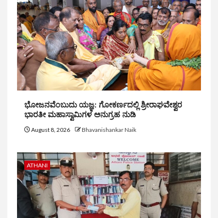
ಭೋಜನವೆಂಬುದು ಯಜ್ಞ: ಗೋಕರ್ಣದಲ್ಲಿ ಶ್ರೀರಾಘವೇಶ್ವರ
ಭಾರತೀ ಮಹಾಸ್ವಾಮಿಗಳ ಅನುಗ್ರಹ ನುಡಿ
August 8, 2026
Bhavanishankar Naik
ATHANI