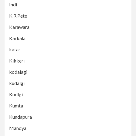
Indi
K R Pete
Karawara
Karkala
katar
Kikkeri
kodalagi
kudalgi
Kudlgi
Kumta
Kundapura
Mandya