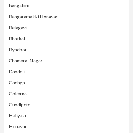
bangaluru
Bangaramakki.Honavar
Belagavi
Bhatkal
Byndoor
Chamaraj Nagar
Dandeli
Gadaga
Gokarna
Gundlpete
Haliyala
Honavar