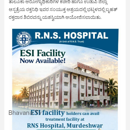
ತಾಲೂಕಾ ಆರೋಗ್ಯಾಧಿಕಾರಿಗಳ ಕಚೇರಿ ಹಾಗೂ ಉಡುಪಿ ಜಿಲ್ಲಾ
ಆಸ್ಪತ್ರೆಯ ರಕ್ತನಿಧಿ ಇವರ ಸಂಯುಕ್ತ ಆಶ್ರಯದಲ್ಲಿ ಭಟ್ಕಳದಲ್ಲಿ ಬೃಹತ್
ರಕ್ತದಾನ ಶಿಬಿರವನ್ನು ಯಶಸ್ವಿಯಾಗಿ ಆಯೋಜಿಸಲಾಯಿತು.