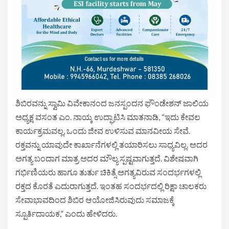
ಶಿಬಿರವನ್ನು ಸ್ವಾಮಿ ವಿವೇಕಾನಂದ ಜನಸ್ಪಂದನ ಫೌಂಡೇಶನ್ ಜಾಲಿಯ
ಅಧ್ಯಕ್ಷ ವಸಂತ ಎಂ. ನಾಯ್ಕ ಉದ್ಘಾಟಿಸಿ ಮಾತನಾಡಿ, “ಇದು ಕೇವಲ
ಕಾರ್ಯಕ್ರಮವಲ್ಲ, ಒಂದು ಜೀವ ಉಳಿಸುವ ಮಾನವೀಯ ಸೇವೆ.
ರಕ್ತವನ್ನು ಯಾವುದೇ ಕಾರ್ಖಾನೆಗಳಲ್ಲಿ ತಯಾರಿಸಲು ಸಾಧ್ಯವಿಲ್ಲ. ಅದರ
ಅಗತ್ಯ ಬಂದಾಗ ಮಾತ್ರ ಅದರ ಮೌಲ್ಯ ಸ್ಪಷ್ಟವಾಗುತ್ತದೆ. ವಿಶೇಷವಾಗಿ
ಗರ್ಭಿಣಿಯರು ಹಾಗೂ ತುರ್ತು ಚಿಕಿತ್ಸೆ ಅಗತ್ಯವಿರುವ ಸಂದರ್ಭಗಳಲ್ಲಿ
ರಕ್ತದ ಕೊರತೆ ಎದುರಾಗುತ್ತದೆ. ಇಂತಹ ಸಂದರ್ಭದಲ್ಲಿ ರಿಕ್ಷಾ ಚಾಲಕರು
ಸೇವಾಭಾವದಿಂದ ಶಿಬಿರ ಆಯೋಜಿಸಿರುವುದು ಸಮಾಜಕ್ಕೆ
ಸ್ಪೂರ್ತಿದಾಯಕ,” ಎಂದು ಹೇಳಿದರು.