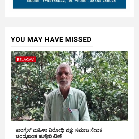
YOU MAY HAVE MISSED
BELAGAVI
ಕಾಂಗ್ರೆಸ್ ಮಹಿಳಾ ವಿರೋಧಿ ಪಕ್ಷ: ಸಮಾಜ ಸೇವಕ
ಚಂದ್ರಕಾಂತ ಹುಕ್ಕೇರಿ ಟೀಕೆ