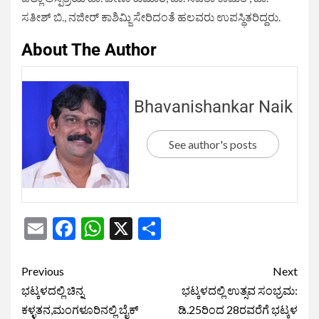
ಸತೀಶ್ ಬಿ., ನಜೀರ್ ಕಾಶಿಮ್ಜಿ ಸೇರಿದಂತೆ ಹಲವರು ಉಪಸ್ಥಿತರಿದ್ದರು.
About The Author
Bhavanishankar Naik
See author's posts
Email
Facebook
WhatsApp
X
Share
Previous
Next
ಭಟ್ಕಳದಲ್ಲಿ ಚಿನ್ನ
ಭಟ್ಕಳದಲ್ಲಿ ಉತ್ಸವ ಸಂಭ್ರಮ:
ಕಳ್ಳತನ,ಮಂಗಳೂರಿನಲ್ಲಿ ಬೈಕ್
ಡಿ.25ರಿಂದ 28ರವರೆಗೆ ಭಟ್ಕಳ