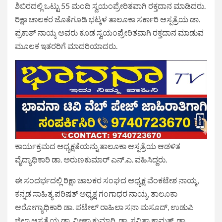
ಶಿಬಿರದಲ್ಲಿ ಒಟ್ಟು 55 ಮಂದಿ ಸ್ವಯಂಪ್ರೇರಿತವಾಗಿ ರಕ್ತದಾನ ಮಾಡಿದರು.
ರಿಕ್ಷಾ ಚಾಲಕರ ಜೊತೆಗೂಡಿ ಭಟ್ಕಳ ತಾಲೂಕಾ ಸರ್ಕಾರಿ ಆಸ್ಪತ್ರೆಯ ಡಾ.
ಪ್ರಕಾಶ್ ನಾಯ್ಕ ಅವರು ಕೂಡ ಸ್ವಯಂಪ್ರೇರಿತವಾಗಿ ರಕ್ತದಾನ ಮಾಡುವ
ಮೂಲಕ ಇತರರಿಗೆ ಮಾದರಿಯಾದರು.
ಕಾರ್ಯಕ್ರಮದ ಅಧ್ಯಕ್ಷತೆಯನ್ನು ತಾಲೂಕಾ ಆಸ್ಪತ್ರೆಯ ಆಡಳಿತ
ವೈದ್ಯಾಧಿಕಾರಿ ಡಾ. ಅರುಣಕುಮಾರ್ ಎನ್.ಎ. ವಹಿಸಿದ್ದರು.
ಈ ಸಂದರ್ಭದಲ್ಲಿ ರಿಕ್ಷಾ ಚಾಲಕರ ಸಂಘದ ಅಧ್ಯಕ್ಷ ವೆಂಕಟೇಶ ನಾಯ್ಕ,
ಕನ್ನಡ ಸಾಹಿತ್ಯ ಪರಿಷತ್ ಅಧ್ಯಕ್ಷ ಗಂಗಾಧರ ನಾಯ್ಕ, ತಾಲೂಕಾ
ಆರೋಗ್ಯಾಧಿಕಾರಿ ಡಾ. ಪಟೇಲ್ ರಾಹಿಲಾ ಸನಾ ಮಸೂದ್, ಉಡುಪಿ
ಜಿಲ್ಲಾ ಆಸ್ಪತ್ರೆಯ ಡಾ. ವೀಣಾ ಕುಮಾರಿ, ಡಾ. ಸವಿತಾ ಕಾಮತ್, ಡಾ.