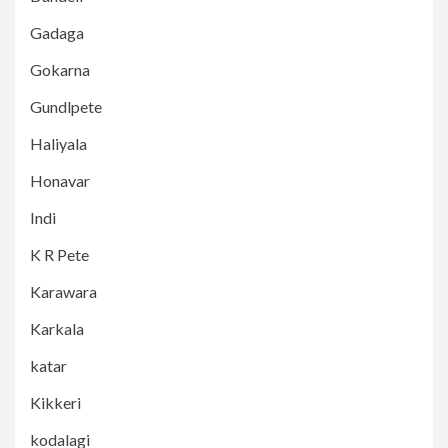
Gadaga
Gokarna
Gundlpete
Haliyala
Honavar
Indi
K R Pete
Karawara
Karkala
katar
Kikkeri
kodalagi