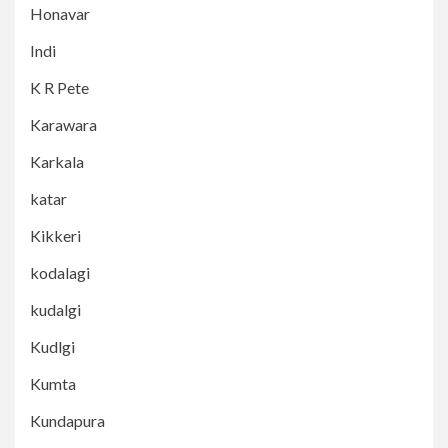
Honavar
Indi
K R Pete
Karawara
Karkala
katar
Kikkeri
kodalagi
kudalgi
Kudlgi
Kumta
Kundapura