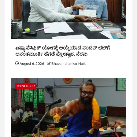
ಏಷ್ಯಾ ಪೆಸಿಫಿಕ್ ಯೋಗಕ್ಕೆ ಆಯ್ಕೆಯಾದ ನಂದನ್ ಭಟ್‌ಗೆ
ಅನಂತಮೂರ್ತಿ ಹೆಗಡೆ ಪ್ರೋತ್ಸಾಹ, ನೆರವು
August 6, 2026
Bhavanishankar Naik
BYNDOOR