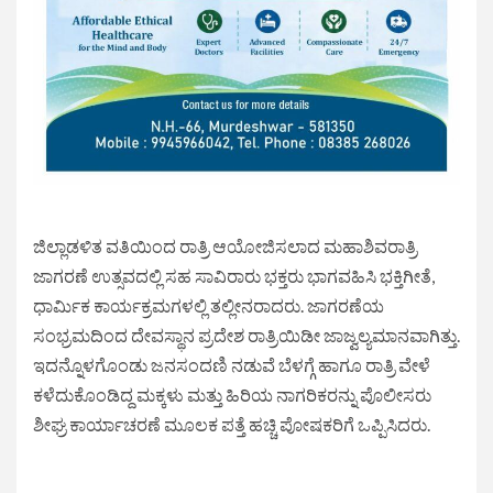
ಜಿಲ್ಲಾಡಳಿತ ವತಿಯಿಂದ ರಾತ್ರಿ ಆಯೋಜಿಸಲಾದ ಮಹಾಶಿವರಾತ್ರಿ
ಜಾಗರಣೆ ಉತ್ಸವದಲ್ಲಿ ಸಹ ಸಾವಿರಾರು ಭಕ್ತರು ಭಾಗವಹಿಸಿ ಭಕ್ತಿಗೀತೆ,
ಧಾರ್ಮಿಕ ಕಾರ್ಯಕ್ರಮಗಳಲ್ಲಿ ತಲ್ಲೀನರಾದರು. ಜಾಗರಣೆಯ
ಸಂಭ್ರಮದಿಂದ ದೇವಸ್ಥಾನ ಪ್ರದೇಶ ರಾತ್ರಿಯಿಡೀ ಜಾಜ್ವಲ್ಯಮಾನವಾಗಿತ್ತು.
ಇದನ್ನೊಳಗೊಂಡು ಜನಸಂದಣಿ ನಡುವೆ ಬೆಳಗ್ಗೆ ಹಾಗೂ ರಾತ್ರಿ ವೇಳೆ
ಕಳೆದುಕೊಂಡಿದ್ದ ಮಕ್ಕಳು ಮತ್ತು ಹಿರಿಯ ನಾಗರಿಕರನ್ನು ಪೊಲೀಸರು
ಶೀಘ್ರ ಕಾರ್ಯಾಚರಣೆ ಮೂಲಕ ಪತ್ತೆ ಹಚ್ಚಿ ಪೋಷಕರಿಗೆ ಒಪ್ಪಿಸಿದರು.