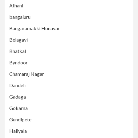
Athani
bangaluru
Bangaramakki.Honavar
Belagavi
Bhatkal
Byndoor
Chamaraj Nagar
Dandeli
Gadaga
Gokarna
Gundlpete
Haliyala