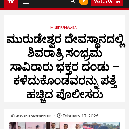
Watch Online
MURDESHWARA
ಮುರುಡೇಶ್ವರ ದೇವಸ್ಥಾನದಲ್ಲಿ
ಶಿವರಾತ್ರಿ ಸಂಭ್ರಮ
ಸಾವಿರಾರು ಭಕ್ತರ ದಂಡು –
ಕಳೆದುಕೊಂಡವರನ್ನು ಪತ್ತೆ
ಹಚ್ಚಿದ ಪೊಲೀಸರು
February 17, 2026
Bhavanishankar Naik