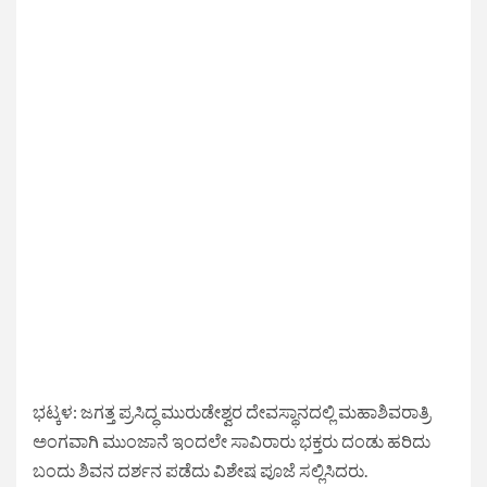
ಭಟ್ಕಳ: ಜಗತ್ತ ಪ್ರಸಿದ್ಧ ಮುರುಡೇಶ್ವರ ದೇವಸ್ಥಾನದಲ್ಲಿ ಮಹಾಶಿವರಾತ್ರಿ
ಅಂಗವಾಗಿ ಮುಂಜಾನೆ ಇಂದಲೇ ಸಾವಿರಾರು ಭಕ್ತರು ದಂಡು ಹರಿದು
ಬಂದು ಶಿವನ ದರ್ಶನ ಪಡೆದು ವಿಶೇಷ ಪೂಜೆ ಸಲ್ಲಿಸಿದರು.