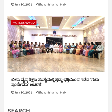
July 30, 2026
Bhavanishankar Naik
MURDESHWARA
ಬೀನಾ ವೈದ್ಯ ಶಿಕ್ಷಣ ಸಂಸ್ಥೆಯಲ್ಲಿ ಶ್ರದ್ಧಾ-ಭಕ್ತಿಯಿಂದ ನಡೆದ ‘ಗುರು
ಪೂರ್ಣಿಮಾ’ ಆಚರಣೆ
July 30, 2026
Bhavanishankar Naik
SEARCH