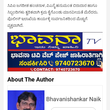
ಸಿಪಿಐ ಜಗದೀಶ ಹಂಚನಾಳ, ಪಿಎಸೈ ಹನುಮಂತ ಬಿರಾದಾರ ಹಾಗೂ
ಸಿಬ್ಬಂದಿಗಳು ತ್ವರಿತವಾಗಿ ಕ್ರಮ ಕೈಗೊಂಡು ಮಾನವೀಯತೆ ಮೆರೆದರು.
ಪೊಲೀಸ್ ಇಲಾಖೆಯ ಕಾರ್ಯಕ್ಕೆ ಸಾರ್ವಜನಿಕರಿಂದ ಮೆಚ್ಚುಗೆ
ವ್ಯಕ್ತವಾಗಿದೆ.
About The Author
Bhavanishankar Naik