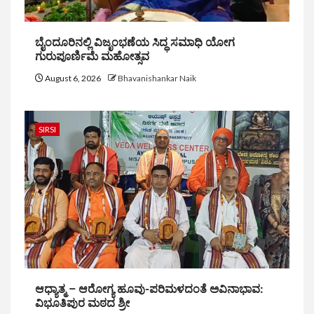
ಬೈಂದೂರಿನಲ್ಲಿ ವಿಜೃಂಭಣೆಯ ಸಿದ್ಧ ಸಮಾಧಿ ಯೋಗ
ಗುರುಪೂರ್ಣಿಮೆ ಮಹೋತ್ಸವ
August 6, 2026
Bhavanishankar Naik
SIRSI
ಆಧ್ಯಾತ್ಮ – ಆರೋಗ್ಯ ಹೂವು-ಪರಿಮಳದಂತೆ ಅವಿನಾಭಾವ:
ವಿಭೂತಿಪುರ ಮಠದ ಶ್ರೀ