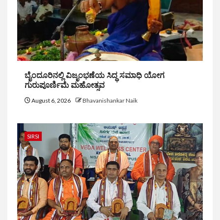
ಬೈಂದೂರಿನಲ್ಲಿ ವಿಜೃಂಭಣೆಯ ಸಿದ್ಧ ಸಮಾಧಿ ಯೋಗ
ಗುರುಪೂರ್ಣಿಮೆ ಮಹೋತ್ಸವ
August 6, 2026
Bhavanishankar Naik
SIRSI