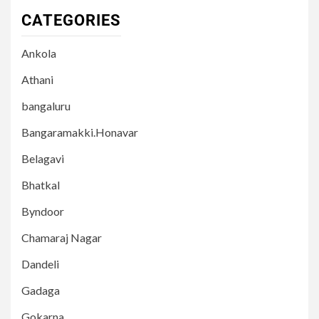
CATEGORIES
Ankola
Athani
bangaluru
Bangaramakki.Honavar
Belagavi
Bhatkal
Byndoor
Chamaraj Nagar
Dandeli
Gadaga
Gokarna