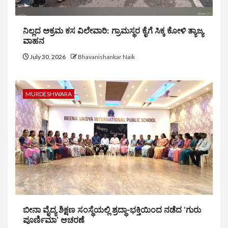
ನಿಲ್ಲದ ಅಕ್ರಮ ಕಸ ವಿಲೇವಾರಿ: ಗ್ರಾಮಸ್ಥರ ಕೈಗೆ ಸಿಕ್ಕ ಕೋಳಿ ತ್ಯಾಜ್ಯ
ವಾಹನ
July 30, 2026
Bhavanishankar Naik
MURDESHWARA
ಬೀನಾ ವೈದ್ಯ ಶಿಕ್ಷಣ ಸಂಸ್ಥೆಯಲ್ಲಿ ಶ್ರದ್ಧಾ-ಭಕ್ತಿಯಿಂದ ನಡೆದ ‘ಗುರು
ಪೂರ್ಣಿಮಾ’ ಆಚರಣೆ