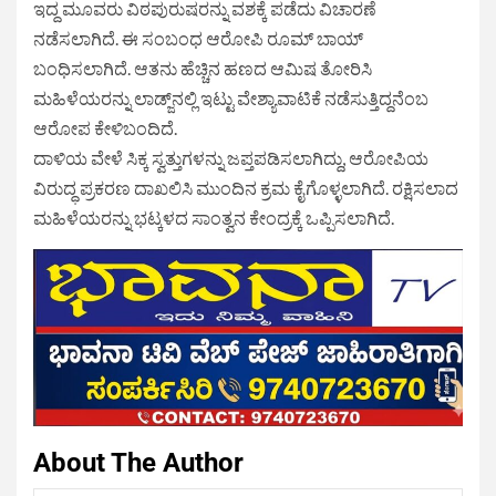
ಇದ್ದ ಮೂವರು ವಿಠಪುರುಷರನ್ನು ವಶಕ್ಕೆ ಪಡೆದು ವಿಚಾರಣೆ
ನಡೆಸಲಾಗಿದೆ. ಈ ಸಂಬಂಧ ಆರೋಪಿ ರೂಮ್ ಬಾಯ್
ಬಂಧಿಸಲಾಗಿದೆ. ಆತನು ಹೆಚ್ಚಿನ ಹಣದ ಆಮಿಷ ತೋರಿಸಿ
ಮಹಿಳೆಯರನ್ನು ಲಾಡ್ಜ್‌ನಲ್ಲಿ ಇಟ್ಟು ವೇಶ್ಯಾವಾಟಿಕೆ ನಡೆಸುತ್ತಿದ್ದನೆಂಬ
ಆರೋಪ ಕೇಳಿಬಂದಿದೆ.
ದಾಳಿಯ ವೇಳೆ ಸಿಕ್ಕ ಸ್ವತ್ತುಗಳನ್ನು ಜಪ್ತಪಡಿಸಲಾಗಿದ್ದು, ಆರೋಪಿಯ
ವಿರುದ್ಧ ಪ್ರಕರಣ ದಾಖಲಿಸಿ ಮುಂದಿನ ಕ್ರಮ ಕೈಗೊಳ್ಳಲಾಗಿದೆ. ರಕ್ಷಿಸಲಾದ
ಮಹಿಳೆಯರನ್ನು ಭಟ್ಕಳದ ಸಾಂತ್ವನ ಕೇಂದ್ರಕ್ಕೆ ಒಪ್ಪಿಸಲಾಗಿದೆ.
About The Author