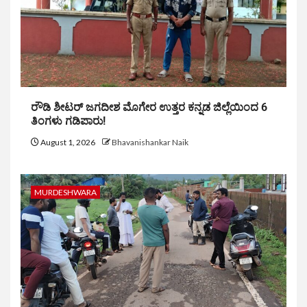
ರೌಡಿ ಶೀಟರ್ ಜಗದೀಶ ಮೊಗೇರ ಉತ್ತರ ಕನ್ನಡ ಜಿಲ್ಲೆಯಿಂದ 6
ತಿಂಗಳು ಗಡಿಪಾರು!
August 1, 2026
Bhavanishankar Naik
MURDESHWARA