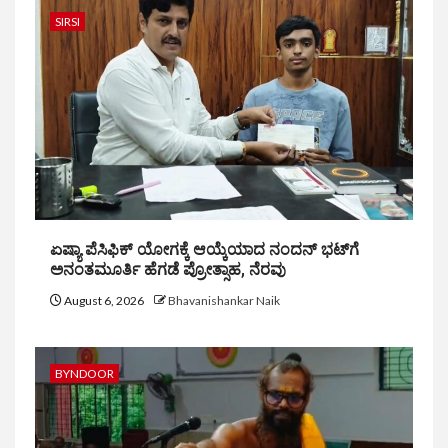
SIRSI
ಏಷ್ಯಾ ಪೆಸಿಫಿಕ್ ಯೋಗಕ್ಕೆ ಆಯ್ಕೆಯಾದ ನಂದನ್ ಭಟ್‌ಗೆ
ಅನಂತಮೂರ್ತಿ ಹೆಗಡೆ ಪ್ರೋತ್ಸಾಹ, ನೆರವು
August 6, 2026
Bhavanishankar Naik
BYNDOOR