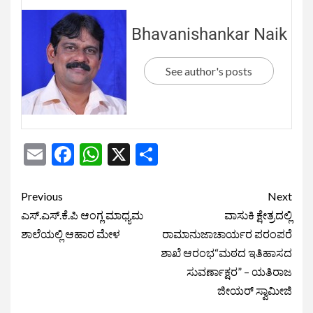
Bhavanishankar Naik
See author's posts
Email
Facebook
WhatsApp
X
Share
Previous
Next
ಎಸ್.ಎಸ್.ಕೆ.ಪಿ ಆಂಗ್ಲ ಮಾಧ್ಯಮ
ವಾಸುಕಿ ಕ್ಷೇತ್ರದಲ್ಲಿ
ಶಾಲೆಯಲ್ಲಿ ಆಹಾರ ಮೇಳ
ರಾಮಾನುಜಾಚಾರ್ಯರ ಪರಂಪರೆ
ಶಾಖೆ ಆರಂಭ“ಮಠದ ಇತಿಹಾಸದ
ಸುವರ್ಣಾಕ್ಷರ” – ಯತಿರಾಜ
ಜೀಯರ್ ಸ್ವಾಮೀಜಿ