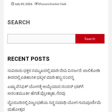
July 30, 2026
Bhavanishankar Naik
SEARCH
Search
RECENT POSTS
ಸಾವಿರಾರು ಭಕ್ತರ ಸಮ್ಮುಖದಲ್ಲಿ ಮಾರಿ ದೇವಿ ವಿಸರ್ಜನೆ: ಜಾಲಿಕೋಡಿ
ತೀರದಲ್ಲಿ ಐತಿಹಾಸಿಕ ಭಟ್ಕಳ ಮಾರಿ ಹಬ್ಬ ಸಂಪನ್ನ
ಏಷ್ಯಾ ಪೆಸಿಫಿಕ್ ಯೋಗಕ್ಕೆ ಆಯ್ಕೆಯಾದ ನಂದನ್ ಭಟ್‌ಗೆ
ಅನಂತಮೂರ್ತಿ ಹೆಗಡೆ ಪ್ರೋತ್ಸಾಹ, ನೆರವು
ಬೈಂದೂರಿನಲ್ಲಿ ವಿಜೃಂಭಣೆಯ ಸಿದ್ಧ ಸಮಾಧಿ ಯೋಗ ಗುರುಪೂರ್ಣಿಮೆ
ಮಹೋತ್ಸವ