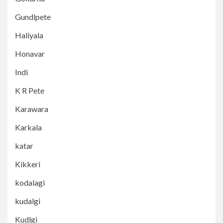
Gundlpete
Haliyala
Honavar
Indi
K R Pete
Karawara
Karkala
katar
Kikkeri
kodalagi
kudalgi
Kudlgi