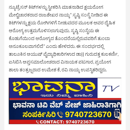
ನ್ಯೂಟ್ರೆಸನ್ ಕಿಟ್‌ಗಳನ್ನು ಸ್ವೀಕರಿಸಿ ಮಾತನಾಡಿದ ಕ್ಷಯರೋಗ
ಮೇಲ್ವಿಚಾರಕರಾದ ರಾಜಶೇಖರ ನಾಯ್ಕ“ ಸೃಷ್ಠಿ ಸಂಸ್ಥೆ ನೀಡಿದ ಈ
ಕಿಟ್‌ಗಳನ್ನು ಕ್ಷಯ ರೋಗಿಗಳಿಗೆ ನೀಡುವದರ ಮೂಲಕ ಅವರ ದೈಹಿಕ
ಆರೋಗ್ಯ ಉತ್ತಮಗೊಳಿಸಲಾಗುವುದು. ಸೃಷ್ಠಿ ಸಂಸ್ಥೆಯ ಈ
ಕೊಡುಗೆಯಿಂದ ಆರೋಗ್ಯದ ತೊಂದರೆಯಲ್ಲಿರುವವರಿಗೆ ತುಂಬಾ
ಅನೂಕೂಲವಾಗಲಿದೆ” ಎಂದು ಹೇಳಿದರು. ಈ ಸಂದರ್ಭದಲ್ಲಿ
ತಾಲೂಕಿನ ಆಯುಷ್ ವೈದ್ಯಾಧಿಕಾರಿಗಳಾದ ಡಾ|| ಗುರುದತ್ತ ಕುಲಕರ್ಣಿ,
ಐಸಿಟಿಸಿ ಆಪ್ತಸಮಾಲೋಚರಾದ ವಿನಾಯಕ ಪಟಗಾರ, ಪ್ರಯೋಗ
ಶಾಲಾ ತಂತ್ರಜ್ಷರಾದ ಉಮೇಶ ಕೆ, ರವಿ ನಾಯ್ಕ ಉಪಸ್ಥಿತರಿದ್ದರು.