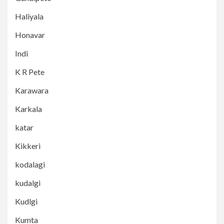
Haliyala
Honavar
Indi
K R Pete
Karawara
Karkala
katar
Kikkeri
kodalagi
kudalgi
Kudlgi
Kumta