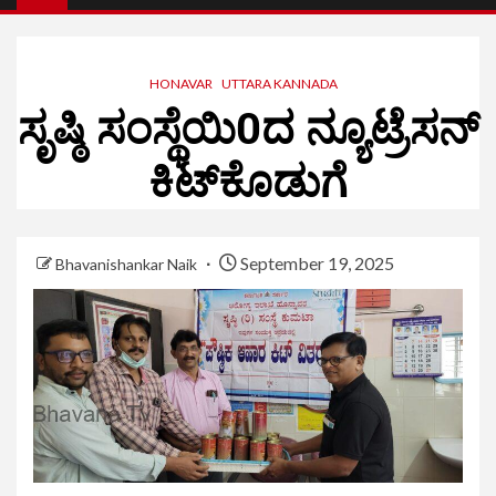
HONAVAR
UTTARA KANNADA
ಸೃಷ್ಠಿ ಸಂಸ್ಥೆಯಿ0ದ ನ್ಯೂಟ್ರೆಸನ್
ಕಿಟ್‌ಕೊಡುಗೆ
September 19, 2025
Bhavanishankar Naik