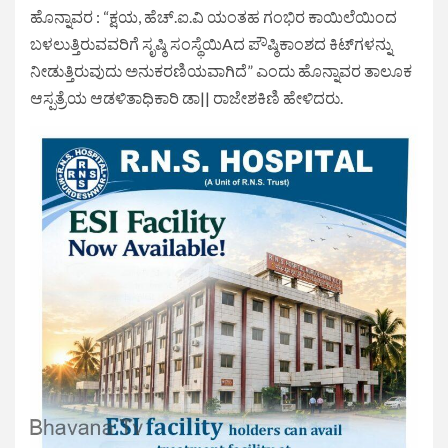
ಹೊನ್ನಾವರ : “ಕ್ಷಯ, ಹೆಚ್.ಐ.ವಿ ಯಂತಹ ಗಂಭಿರ ಕಾಯಿಲೆಯಿಂದ
ಬಳಲುತ್ತಿರುವವರಿಗೆ ಸೃಷ್ಠಿ ಸಂಸ್ಥೆಯಿAದ ಪೌಷ್ಠಿಕಾಂಶದ ಕಿಟ್‌ಗಳನ್ನು
ನೀಡುತ್ತಿರುವುದು ಅನುಕರಣಿಯವಾಗಿದೆ” ಎಂದು ಹೊನ್ನಾವರ ತಾಲೂಕ
ಆಸ್ಪತ್ರೆಯ ಆಡಳಿತಾಧಿಕಾರಿ ಡಾ|| ರಾಜೇಶಕಿಣಿ ಹೇಳಿದರು.