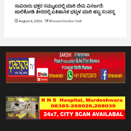
ಸಾವಿರಾರು ಭಕ್ತರ ಸಮ್ಮುಖದಲ್ಲಿ ಮಾರಿ ದೇವಿ ವಿಸರ್ಜನೆ:
ಜಾಲಿಕೋಡಿ ತೀರದಲ್ಲಿ ಐತಿಹಾಸಿಕ ಭಟ್ಕಳ ಮಾರಿ ಹಬ್ಬ ಸಂಪನ್ನ
August 6, 2026
Bhavanishankar Naik