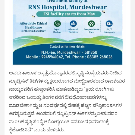
ಅವರು ತಾಲೂಕ ಆಸ್ಪತ್ರೆ ಹೊನ್ನಾವರದಲ್ಲಿ ಸೃಷ್ಠಿ ಸಂಸ್ಥೆಯವರು ನೀಡಿದ
ನ್ಯೂಟ್ರೆಸನ್ ಕಿಟ್‌ಗಳನ್ನು ಕ್ಷಯರೋಗದ ಮೇಲ್ವಿಚಾರಕರಾದ ರಾಜಶೇಖರ
ನಾಯ್ಕರವರಿಗೆ ಹಸ್ತಾಂತರಿಸಿ ಮಾತನಾಡಿದ್ದರು “ಕ್ಷಯ ರೋಗಿಗಳು
ಆರರಿಂದ ಒಂಬತ್ತು ತಿಂಗಳವರೆಗೆ ಔಷಧೋಪಾಚಾರಗಳನ್ನು
ಮಾಡಬೇಕಾಗಿದ್ದು ಆ ಸಂದರ್ಭದಲ್ಲಿ ದೇಹಕ್ಕೆ ಹೆಚ್ಚಿನ ಪೌಷ್ಠಿಕಾಂಶÀಗಳ
ಅಗತ್ಯವಿರುತ್ತದೆ. ಅಂತವರಿಗೆ ನ್ಯೂಟ್ರಸನ್ ಕಿಟ್‌ಗಳನ್ನು ನೀಡುವದರ
ಮೂಲಕ ಸೃಷ್ಠಿ ಸಂಸ್ಥೆ ಆರೋಗ್ಯಯುತ ಸಮಾಜದ ನಿರ್ಮಾಣಕ್ಕೆ
ಕೈಜೋಡಿಸಿದೆ” ಎಂದು ಹೇಳಿದರು.