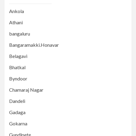
Ankola
Athani
bangaluru
Bangaramakki.Honavar
Belagavi
Bhatkal
Byndoor
Chamaraj Nagar
Dandeli
Gadaga
Gokarna
Gundlpete