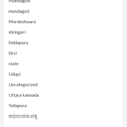
Mundagod
mundagod
Murdeshwara
shringeri
Siddapura
Sirsi
state
Udupi
Uncategorized
Uttara kannada
Yallapura
ಅಭಿನಂದನಾ ಪತ್ರ