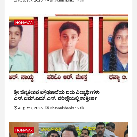
August 7, 2026
Bhavanishankar Naik
HONAVAR
ಶ್ರೀ ಚೆನ್ನಕೇಶವ ಪ್ರೌಢಶಾಲೆಯ ಐದು ವಿದ್ಯಾರ್ಥಿಗಳು
ಎನ್.ಎಮ್.ಎಮ್.ಎಸ್. ಪರೀಕ್ಷೆಯಲ್ಲಿ ಉತ್ತೀರ್ಣ
August 7, 2026
Bhavanishankar Naik
HONAVAR