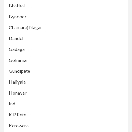
Bhatkal
Byndoor
Chamaraj Nagar
Dandeli
Gadaga
Gokarna
Gundlpete
Haliyala
Honavar
Indi
K R Pete
Karawara