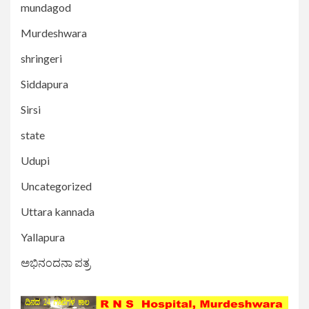
mundagod
Murdeshwara
shringeri
Siddapura
Sirsi
state
Udupi
Uncategorized
Uttara kannada
Yallapura
ಅಭಿನಂದನಾ ಪತ್ರ