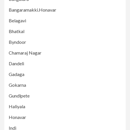
Bangaramakki.Honavar
Belagavi
Bhatkal
Byndoor
Chamaraj Nagar
Dandeli
Gadaga
Gokarna
Gundlpete
Haliyala
Honavar
Indi