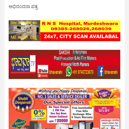
ಅಭಿನಂದನಾ ಪತ್ರ