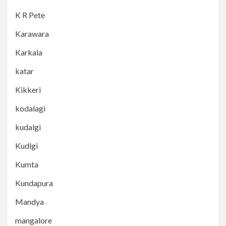
K R Pete
Karawara
Karkala
katar
Kikkeri
kodalagi
kudalgi
Kudlgi
Kumta
Kundapura
Mandya
mangalore