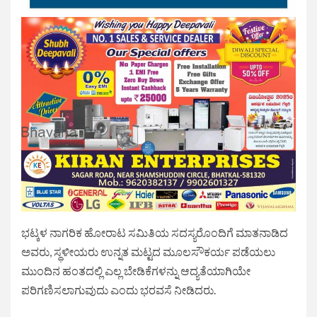
ಭಟ್ಕಳ ನಾಗರಿಕ ಹೋರಾಟ ಸಮಿತಿಯ ಸದಸ್ಯರೊಂದಿಗೆ ಮಾತನಾಡಿದ
ಅವರು, ಸ್ಥಳೀಯರು ಉನ್ನತ ಮಟ್ಟದ ಮೂಲಸೌಕರ್ಯ ಪಡೆಯಲು
ಮುಂದಿನ ಹಂತದಲ್ಲಿ ಎಲ್ಲ ಬೇಡಿಕೆಗಳನ್ನು ಆದ್ಯತೆಯಾಗಿಯೇ
ಪರಿಗಣಿಸಲಾಗುವುದು ಎಂದು ಭರವಸೆ ನೀಡಿದರು.