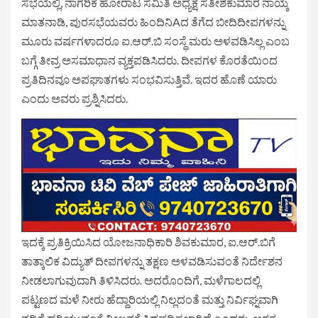
ಸಭೆಯಲ್ಲಿ, ನಾಗರಿಕ ಹೋರಾಟ ಸಮಿತಿ ಅಧ್ಯಕ್ಷ ಸತೀಶಕುಮಾರ ನಾಯ್ಕ
ಮಾತನಾಡಿ, ಪುರಸಭೆಯವರು ಹಿಂದಿನಿAದ ತೆಗೆದ ಬೀದಿದೀಪಗಳನ್ನು
ಮೂರು ವರ್ಷಗಳಾದರೂ ಐ.ಆರ್.ಬಿ ಸಂಸ್ಥೆ ಮರು ಅಳವಡಿಸಿಲ್ಲ ಎಂಬ
ಬಗ್ಗೆ ತೀವ್ರ ಅಸಮಾಧಾನ ವ್ಯಕ್ತಪಡಿಸಿದರು. ದೀಪಗಳ ಕೊರತೆಯಿಂದ
ಪ್ರತಿದಿನವೂ ಅಪಘಾತಗಳು ಸಂಭವಿಸುತ್ತಿವೆ. ಇದರ ಹೊಣೆ ಯಾರು
ಎಂದು ಅವರು ಪ್ರಶ್ನಿಸಿದರು.
ಇದಕ್ಕೆ ಪ್ರತಿಕ್ರಿಯಿಸಿದ ಯೋಜನಾಧಿಕಾರಿ ಶಿವಕುಮಾರ, ಐ.ಆರ್.ಬಿಗೆ
ತಾತ್ಕಾಲಿಕ ವಿದ್ಯುತ್ ದೀಪಗಳನ್ನು ತಕ್ಷಣ ಅಳವಡಿಸುವಂತೆ ನಿರ್ದೇಶನ
ನೀಡಲಾಗುವುದಾಗಿ ತಿಳಿಸಿದರು. ಅದರೊಂದಿಗೆ, ಮಳೆಗಾಲದಲ್ಲಿ
ಪಟ್ಟಣದ ಮಳೆ ನೀರು ಹೆದ್ದಾರಿಯಲ್ಲಿ ನಿಲ್ಲದಂತೆ ಮತ್ತು ನಿರ್ವಿಘ್ನವಾಗಿ