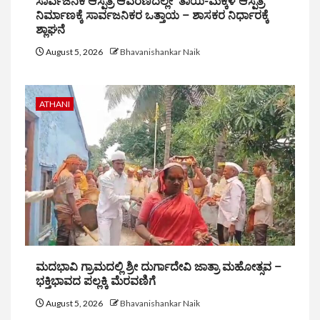
ಸಾರ್ವಜನಿಕ ಆಸ್ಪತ್ರೆ ಆವರಣದಲ್ಲೇ ‘ತಾಯಿ-ಮಕ್ಕಳ ಆಸ್ಪತ್ರೆ’
ನಿರ್ಮಾಣಕ್ಕೆ ಸಾರ್ವಜನಿಕರ ಒತ್ತಾಯ – ಶಾಸಕರ ನಿರ್ಧಾರಕ್ಕೆ
ಶ್ಲಾಘನೆ
August 5, 2026
Bhavanishankar Naik
ATHANI
ಮದಭಾವಿ ಗ್ರಾಮದಲ್ಲಿ ಶ್ರೀ ದುರ್ಗಾದೇವಿ ಜಾತ್ರಾ ಮಹೋತ್ಸವ –
ಭಕ್ತಿಭಾವದ ಪಲ್ಲಕ್ಕಿ ಮೆರವಣಿಗೆ
August 5, 2026
Bhavanishankar Naik