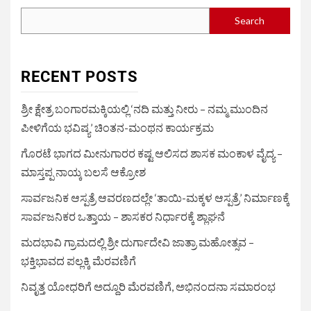
Search
RECENT POSTS
ಶ್ರೀ ಕ್ಷೇತ್ರ ಬಂಗಾರಮಕ್ಕಿಯಲ್ಲಿ ‘ನದಿ ಮತ್ತು ನೀರು – ನಮ್ಮ ಮುಂದಿನ
ಪೀಳಿಗೆಯ ಭವಿಷ್ಯ’ ಚಿಂತನ-ಮಂಥನ ಕಾರ್ಯಕ್ರಮ
ಗೊರಟೆ ಭಾಗದ ಮೀನುಗಾರರ ಕಷ್ಟ ಆಲಿಸದ ಶಾಸಕ ಮಂಕಾಳ ವೈದ್ಯ –
ಮಾಸ್ತಪ್ಪ ನಾಯ್ಕ ಬಲಸೆ ಆಕ್ರೋಶ
ಸಾರ್ವಜನಿಕ ಆಸ್ಪತ್ರೆ ಆವರಣದಲ್ಲೇ ‘ತಾಯಿ-ಮಕ್ಕಳ ಆಸ್ಪತ್ರೆ’ ನಿರ್ಮಾಣಕ್ಕೆ
ಸಾರ್ವಜನಿಕರ ಒತ್ತಾಯ – ಶಾಸಕರ ನಿರ್ಧಾರಕ್ಕೆ ಶ್ಲಾಘನೆ
ಮದಭಾವಿ ಗ್ರಾಮದಲ್ಲಿ ಶ್ರೀ ದುರ್ಗಾದೇವಿ ಜಾತ್ರಾ ಮಹೋತ್ಸವ –
ಭಕ್ತಿಭಾವದ ಪಲ್ಲಕ್ಕಿ ಮೆರವಣಿಗೆ
ನಿವೃತ್ತ ಯೋಧರಿಗೆ ಅದ್ದೂರಿ ಮೆರವಣಿಗೆ, ಅಭಿನಂದನಾ ಸಮಾರಂಭ