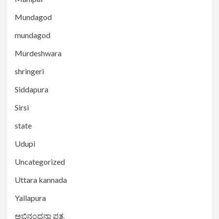
Mundagod
mundagod
Murdeshwara
shringeri
Siddapura
Sirsi
state
Udupi
Uncategorized
Uttara kannada
Yallapura
ಅಭಿನಂದನಾ ಪತ್ರ