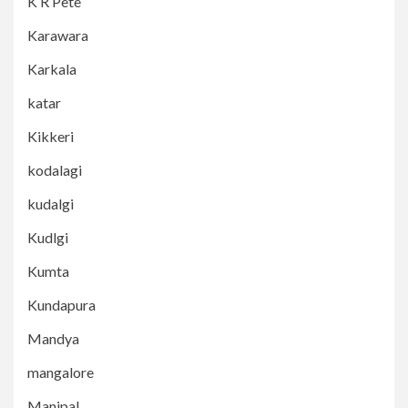
K R Pete
Karawara
Karkala
katar
Kikkeri
kodalagi
kudalgi
Kudlgi
Kumta
Kundapura
Mandya
mangalore
Manipal