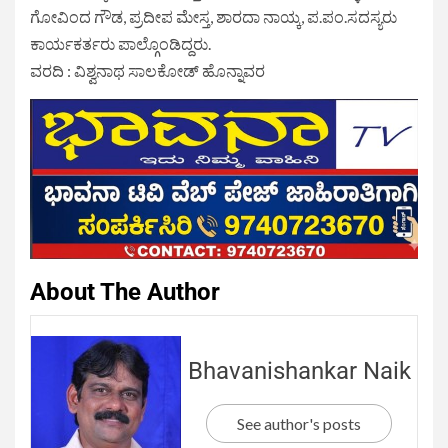
ಗೋವಿಂದ ಗೌಡ, ಪ್ರದೀಪ ಮೇಸ್ತ, ಶಾರದಾ ನಾಯ್ಕ, ಪ.ಪಂ.ಸದಸ್ಯರು
ಕಾರ್ಯಕರ್ತರು ಪಾಲ್ಗೊಂಡಿದ್ದರು.
ವರದಿ : ವಿಶ್ವನಾಥ ಸಾಲಕೋಡ್ ಹೊನ್ನಾವರ
About The Author
Bhavanishankar Naik
See author's posts