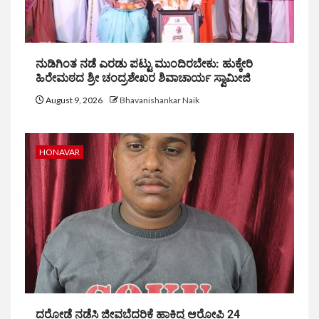
ನುಡಿಗಿಂತ ನಡೆ ಎರಡು ಪಟ್ಟು ಮುಂದಿರಬೇಕು: ಹುಕ್ಕೇರಿ
ಹಿರೇಮಠದ ಶ್ರೀ ಚಂದ್ರಶೇಖರ ಶಿವಾಚಾರ್ಯ ಸ್ವಾಮೀಜಿ
August 9, 2026
Bhavanishankar Naik
HONAVAR
ದರೋಡೆ ನಡೆಸಿ ಜೀವಬೆದರಿಕೆ ಹಾಕಿದ್ದ ಆರೋಪಿ 24