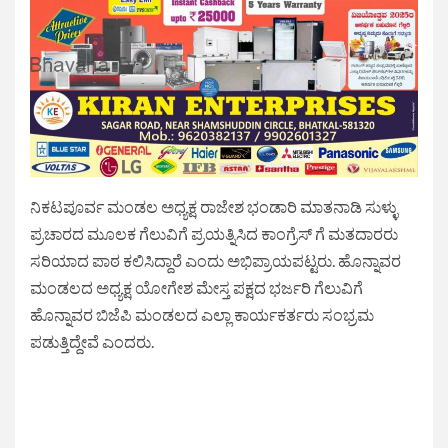
ನಿಕಟಪೂರ್ವ ಮಂಡಲ ಅಧ್ಯಕ್ಷ ರಾಜೇಶ ಭಂಡಾರಿ ಮಾತನಾಡಿ ಸುಳ್ಳು
ಪ್ರಚಾರದ ಮೂಲಕ ಗೆಲುವಿಗೆ ಪ್ರಯತ್ನಿಸಿದ ಕಾಂಗ್ರೆಸ್ ಗೆ ಮತದಾರರು
ಸರಿಯಾದ ಪಾಠ ಕಲಿಸಿದ್ದಾರೆ ಎಂದು ಅಭಿಪ್ರಾಯಪಟ್ಟರು. ಹೊನ್ನಾವರ
ಮಂಡಲದ ಅಧ್ಯಕ್ಷ ಯೋಗೇಶ ಮೇಸ್ತ ಪಕ್ಷದ ಭರ್ಜರಿ ಗೆಲುವಿಗೆ
ಹೊನ್ನಾವರ ಬಿಜೆಪಿ ಮಂಡಲದ ಎಲ್ಲಾ ಕಾರ್ಯಕರ್ತರು ಸಂಭ್ರಮ
ಪಡುತ್ತಿದ್ದೇವೆ ಎಂದರು.