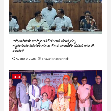
ಅಧಿಕಾರಿಗಳು ಬುದ್ಧಿವಂತಿಕೆಯಿಂದ ಮಾತ್ರವಲ್ಲ,
ಹೃದಯವಂತಿಕೆಯಿಂದಲೂ ಕೆಲಸ ಮಾಡಲಿ: ಸಚಿವ ಯು.ಟಿ.
ಖಾದರ್
August 9, 2026
Bhavanishankar Naik
SIRSI