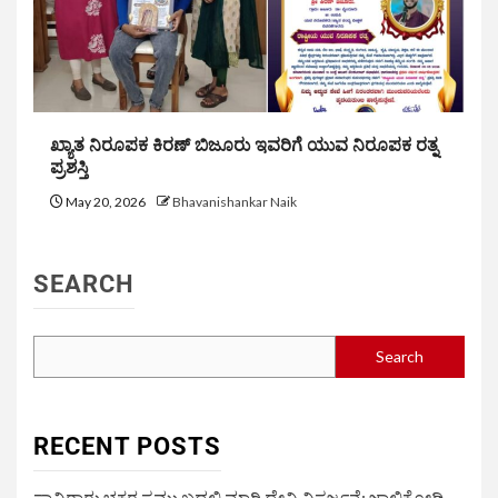
ಖ್ಯಾತ ನಿರೂಪಕ ಕಿರಣ್ ಬಿಜೂರು ಇವರಿಗೆ ಯುವ ನಿರೂಪಕ ರತ್ನ
ಪ್ರಶಸ್ತಿ
May 20, 2026
Bhavanishankar Naik
SEARCH
Search
RECENT POSTS
ಸಾವಿರಾರು ಭಕ್ತರ ಸಮ್ಮುಖದಲ್ಲಿ ಮಾರಿ ದೇವಿ ವಿಸರ್ಜನೆ: ಜಾಲಿಕೋಡಿ