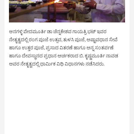
ಆನಗಳ್ಳಿ ವೇದಮೂರ್ತಿ ಡಾ ಚೆನ್ನಕೇಶವ ಗಾಯತ್ರಿ ಭಟ್ ಇವರ
ನೇತೃತ್ವದಲ್ಲಿ ರಂಗ ಪೂಜೆ ಉತ್ಸವ, ತುಳಸಿ ಪೂಜೆ, ಅಷ್ಟಾವಧಾನ ಸೇವೆ
ಹಾಗೂ ಉತ್ತರ ಪೂಜೆ, ಪ್ರಸಾದ ವಿತರಣೆ ಹಾಗೂ ಅನ್ನ ಸಂತರ್ಪಣೆ
ಹಾಗೂ ದೇವಸ್ಥಾನದ ಪ್ರಧಾನ ಅರ್ಚಕರಾದ ಬಿ. ಕೃಷ್ಣಮೂರ್ತಿ ನಾವಡ
ಅವರ ನೇತೃತ್ವದಲ್ಲಿ ಧಾರ್ಮಿಕ ವಿಧಿ ವಿಧಾನಗಳು ನಡೆಸಿದರು.