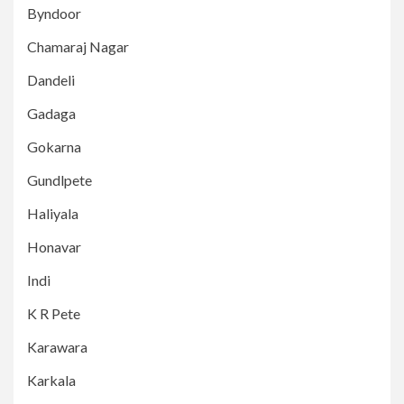
Byndoor
Chamaraj Nagar
Dandeli
Gadaga
Gokarna
Gundlpete
Haliyala
Honavar
Indi
K R Pete
Karawara
Karkala