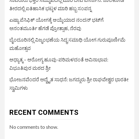
ತೀರದಲ್ಲಿ ಐತಿಹಾಸಿಕ ಭಟ್ಕಳ ಮಾರಿ ಹಬ್ಬ ಸಂಪನ್ನ
ಏಷ್ಯಾ ಪೆಸಿಫಿಕ್ ಯೋಗಕ್ಕೆ ಆಯ್ಕೆಯಾದ ನಂದನ್ ಭಟ್‌ಗೆ
ಅನಂತಮೂರ್ತಿ ಹೆಗಡೆ ಪ್ರೋತ್ಸಾಹ, ನೆರವು
ಬೈಂದೂರಿನಲ್ಲಿ ವಿಜೃಂಭಣೆಯ ಸಿದ್ಧ ಸಮಾಧಿ ಯೋಗ ಗುರುಪೂರ್ಣಿಮೆ
ಮಹೋತ್ಸವ
ಆಧ್ಯಾತ್ಮ – ಆರೋಗ್ಯ ಹೂವು-ಪರಿಮಳದಂತೆ ಅವಿನಾಭಾವ:
ವಿಭೂತಿಪುರ ಮಠದ ಶ್ರೀ
ಭೋಜನವೆಂದರೆ ಅದ್ವೈತ ಸಾಧನೆ: ಜಗದ್ಗುರು ಶ್ರೀ ರಾಘವೇಶ್ವರ ಭಾರತೀ
ಸ್ವಾಮಿಗಳು
RECENT COMMENTS
No comments to show.