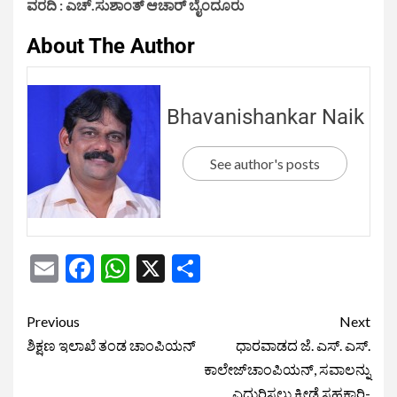
ವರದಿ : ಎಚ್.ಸುಶಾಂತ್ ಆಚಾರ್ ಬೈಂದೂರು
About The Author
Bhavanishankar Naik
See author's posts
Email
Facebook
WhatsApp
X
Share
Previous
Next
ಶಿಕ್ಷಣ ಇಲಾಖೆ ತಂಡ ಚಾಂಪಿಯನ್
ಧಾರವಾಡದ ಜೆ. ಎಸ್. ಎಸ್.
ಕಾಲೇಜ್‌ಚಾಂಪಿಯನ್, ಸವಾಲನ್ನು
ಎದುರಿಸಲು ಕ್ರೀಡೆ ಸಹಕಾರಿ-