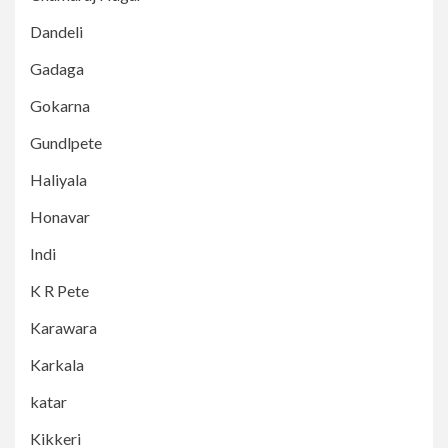
Dandeli
Gadaga
Gokarna
Gundlpete
Haliyala
Honavar
Indi
K R Pete
Karawara
Karkala
katar
Kikkeri