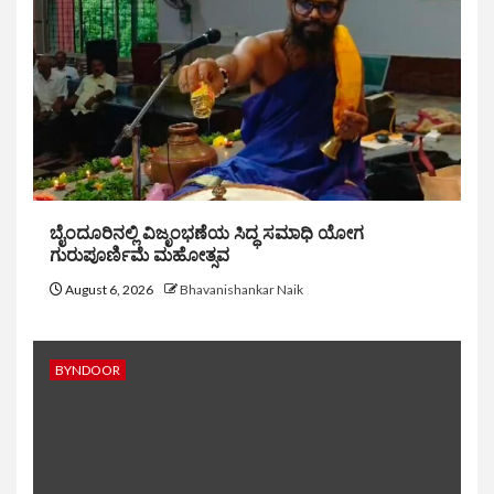
ಬೈಂದೂರಿನಲ್ಲಿ ವಿಜೃಂಭಣೆಯ ಸಿದ್ಧ ಸಮಾಧಿ ಯೋಗ
ಗುರುಪೂರ್ಣಿಮೆ ಮಹೋತ್ಸವ
August 6, 2026
Bhavanishankar Naik
BYNDOOR