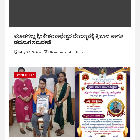
ಮೂಡಗಲ್ಲು ಶ್ರೀ ಕೇಶವನಾಥೇಶ್ವರ ದೇವಸ್ಥಾನಕ್ಕೆ ತ್ರಿಶೂಲ ಹಾಗೂ
ಡಮರುಗ ಸಮರ್ಪಣೆ
May 21, 2026
Bhavanishankar Naik
BYNDOOR