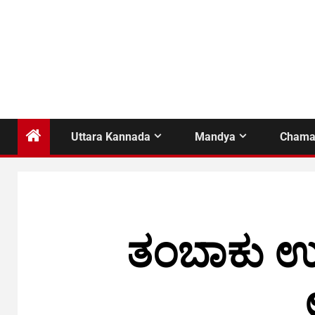
Uttara Kannada
Mandya
Chama
ತಂಬಾಕು ಉ