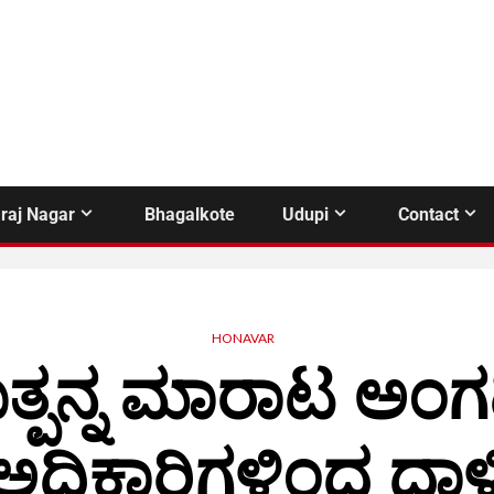
raj Nagar
Bhagalkote
Udupi
Contact
HONAVAR
ತ್ಪನ್ನ ಮಾರಾಟ ಅಂಗ
ಅಧಿಕಾರಿಗಳಿಂದ ದಾಳ