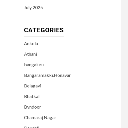
July 2025
CATEGORIES
Ankola
Athani
bangaluru
Bangaramakki.Honavar
Belagavi
Bhatkal
Byndoor
Chamaraj Nagar
Dandeli