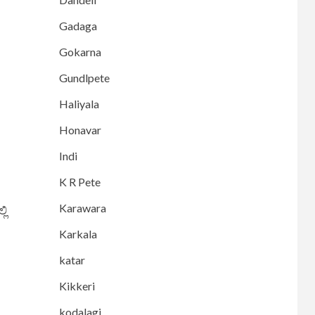
Gadaga
Gokarna
Gundlpete
Haliyala
Honavar
Indi
K R Pete
Karawara
ಲಿ
Karkala
katar
Kikkeri
kodalagi