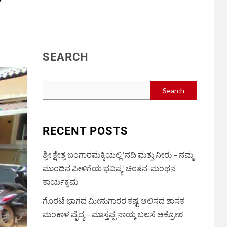
SEARCH
Search
RECENT POSTS
ಶ್ರೀ ಕ್ಷೇತ್ರ ಬಂಗಾರಮಕ್ಕಿಯಲ್ಲಿ ‘ನದಿ ಮತ್ತು ನೀರು – ನಮ್ಮ
ಮುಂದಿನ ಪೀಳಿಗೆಯ ಭವಿಷ್ಯ’ ಚಿಂತನ-ಮಂಥನ
ಕಾರ್ಯಕ್ರಮ
ಗೊರಟೆ ಭಾಗದ ಮೀನುಗಾರರ ಕಷ್ಟ ಆಲಿಸದ ಶಾಸಕ
ಮಂಕಾಳ ವೈದ್ಯ – ಮಾಸ್ತಪ್ಪ ನಾಯ್ಕ ಬಲಸೆ ಆಕ್ರೋಶ