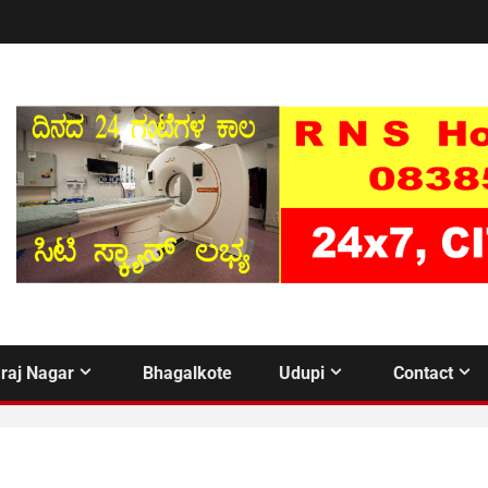
raj Nagar
Bhagalkote
Udupi
Contact