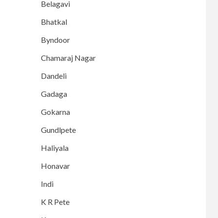
Belagavi
Bhatkal
Byndoor
Chamaraj Nagar
Dandeli
Gadaga
Gokarna
Gundlpete
Haliyala
Honavar
Indi
K R Pete