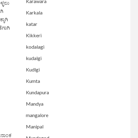
Karawara
ಳ್ಳಲು
ಗಿ
Karkala
ಕಾಗಿ
katar
ೆಗಾಗಿ
Kikkeri
kodalagi
kudalgi
Kudlgi
Kumta
Kundapura
Mandya
mangalore
Manipal
ದಿನಾಂಕ
Mundagod