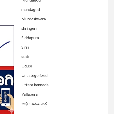
mundagod
Murdeshwara
shringeri
Siddapura
Sirsi
state
Udupi
Uncategorized
Uttara kannada
Yallapura
ಅಭಿನಂದನಾ ಪತ್ರ