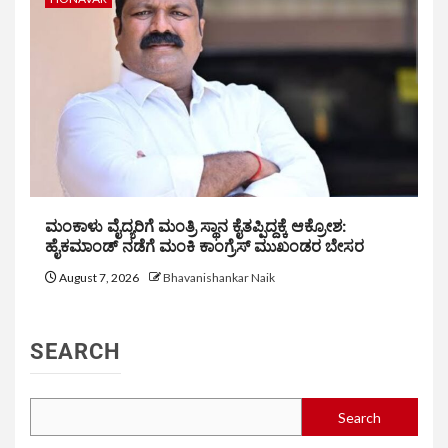
ಮಂಕಾಳು ವೈದ್ಯರಿಗೆ ಮಂತ್ರಿ ಸ್ಥಾನ ಕೈತಪ್ಪಿದ್ದಕ್ಕೆ ಆಕ್ರೋಶ:
ಹೈಕಮಾಂಡ್ ನಡೆಗೆ ಮಂಕಿ ಕಾಂಗ್ರೆಸ್ ಮುಖಂಡರ ಬೇಸರ
August 7, 2026
Bhavanishankar Naik
SEARCH
Search