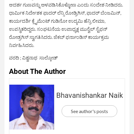
ಆದರ್ಶ ಗುಣವನ್ನು ಅಳವಡಿಸಿಕೊಳ್ಳೋಣ ಎಂದು ಸಂದೇಶ ನೀಡಿದರು.
ಧಾರ್ಮಿಕ ನಿರ್ದೇಶಕ ಫಾದರ್‌ ಲೆನ್ಸಿ ರೋಡ್ರಿಗಿಸ್, ಫಾದರ್ ಬೆಂಜಮಿನ್,
ಕಾರ್ಯದರ್ಶಿ ಕ್ಲೈಮೆಂಟ್ ಗುಡಿನೋ ಉದ್ಯಮಿ ಹೆನ್ರಿ ಲೀಮಾ,
ಉಪಸ್ಥಿತರಿದ್ದರು. ಸಂಘಟನೆಯ ಉಪಾಧ್ಯಕ್ಷ ಮುನ್ವೆಲ್ ಸ್ಟೆಫನ್
ರೋಡ್ರಗಿಸ್ ಸ್ವಾಗತಿಸಿದರು. ಜೆಕಬ್ ಫರ್ನಾಂಡಿಸ್ ಕಾರ್ಯಕ್ರಮ
ನಿರ್ವಹಿಸಿದರು.
ವರದಿ ; ವಿಶ್ವನಾಥ ಸಾಲ್ಕೋಡ್
About The Author
Bhavanishankar Naik
See author's posts