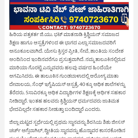
ಹಿರಿಯ ಪತ್ರಕರ್ತ ಜಿ.ಯು. ಭಟ್ ಮಾತನಾಡಿ ಕ್ರಿಶ್ಚಿಯನ್ ಸಮಾಜದ
ಶಿಕ್ಷಣ ಹಾಗೂ ಆಸ್ಪತ್ರೆಗಳಿಂದ ಈ ಭಾಗದ ಎಲ್ಲಾ ಸಮಾಜದವರಿಗೆ
ಅನೂಕೂಲವಾಗಿದೆ. ಯೇಸು ಕ್ರಿಸ್ತರ ಪ್ರೀತಿ, ಸೇವೆ, ಶಾಂತಿಯ ಸಂದೇಶ
ಅಂದಿನಿಂದ ಇಂದಿನವರೆಗೂ ಪ್ರಸುತ್ತವಾಗಿದೆ. ನಮ್ಮ ತಾಲೂಕಿನಲ್ಲಿರುವ
ಮಾರಿಯಾ ಗೊರಟ್ಟಿ ಎನ್ನುವವರು ಹಲವು ವರ್ಷದ ಹಿಂದೆಯೇ
ಆಗಮಿಸಿದರು. ಈ ತಾಲೂಕಿನ ಗುಂಡಬಾಳಾದಲ್ಲಿ ಆರೋಗ್ಯ ಮಾತಾ
ದೇವಾಲಯ, ಸೆಂಥ್ ಇಗ್ನೆಷಿಯಸ್ ಆಸ್ಪತ್ರೆ, 40 ಕ್ಕೂ ಅಧಿಕ ಶಾಲೆಗಳನ್ನು
ತೆರೆದರು.‌ 5ಸಾವಿರಕ್ಕೂ ಅಧಿಕ ವಿದ್ಯಾರ್ಥಿಗಳ ಶಿಕ್ಷಣಕ್ಕೆ ಆರ್ಧಿಕ ಸಹಕಾರ
ನೀಡಿದ್ದಾರೆ. ಇಂತಹ ಹಲವರು ಕ್ರಿಶ್ಚಿಯನ್ ಧರ್ಮದವರು ಜಾತಿಮತ
ಭೇದವಿಲ್ಲದೇ ಸಹಕಾರ ನೀಡುತ್ತಾ ಬಂದಿದ್ದಾರೆ ಎಂದರು.
ಜಿಲ್ಲಾ ಮಟ್ಟದ ಸ್ಪರ್ಧೆಯಲ್ಲಿ ಪ್ರಥಮ ಸ್ಥಾನವನ್ನು ಶಿರಸಿಯ ಶಿಶು ಜೀಸಸ್
ಚರ್ಚ್ ಅಗ್ಸೆಬಾಗಿಲ್, ದ್ವೀತಿಯ ಸ್ಥಾನವನ್ನು ಹೊನ್ನಾವರ ಕಾಸರಕೋಡಿನ