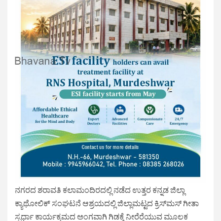
ನಗರದ ಶರಾವತಿ ಕಲಾಮಂದಿರದಲ್ಲಿ ನಡೆದ ಉತ್ತರ ಕನ್ನಡ ಜಿಲ್ಲಾ
ಕ್ಯಾಥೋಲಿಕ್ ಸಂಘಟನೆ ಆಶ್ರಯದಲ್ಲಿ ಜಿಲ್ಲಾಮಟ್ಟದ ಕ್ರಿಸ್‌ಮಸ್‌ ಗೀತಾ
ಸ್ಪರ್ಧಾ ಕಾರ್ಯಕ್ರಮದ ಅಂಗವಾಗಿ ಗಿಡಕ್ಕೆ ನೀರೆರೆಯುವ ಮೂಲಕ