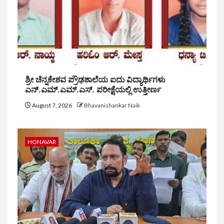
ಶ್ರೀ ಚೆನ್ನಕೇಶವ ಪ್ರೌಢಶಾಲೆಯ ಐದು ವಿದ್ಯಾರ್ಥಿಗಳು
ಎನ್.ಎಮ್.ಎಮ್.ಎಸ್. ಪರೀಕ್ಷೆಯಲ್ಲಿ ಉತ್ತೀರ್ಣ
August 7, 2026
Bhavanishankar Naik
HONAVAR