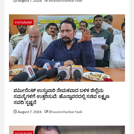
August 7, 2026
Bhavanishankar Naik
HONAVAR
ಪರ್ಮಿನೆಂಟ್ ಉಸ್ತುವಾರಿ ನೇಮಕವಾದ ಬಳಿಕ ಜಿಲ್ಲೆಯ
ಸಮಸ್ಯೆಗಳಿಗೆ ಉತ್ತರಿಸುವೆ: ಹೊನ್ನಾವರದಲ್ಲಿ ಸಚಿವ ಲಕ್ಷ್ಮಣ
ಸವದಿ ಸ್ಪಷ್ಟನೆ
August 7, 2026
Bhavanishankar Naik
HONAVAR