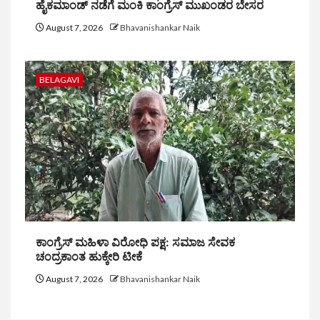
ಹೈಕಮಾಂಡ್ ನಡೆಗೆ ಮಂಕಿ ಕಾಂಗ್ರೆಸ್ ಮುಖಂಡರ ಬೇಸರ
August 7, 2026
Bhavanishankar Naik
BELAGAVI
ಕಾಂಗ್ರೆಸ್ ಮಹಿಳಾ ವಿರೋಧಿ ಪಕ್ಷ: ಸಮಾಜ ಸೇವಕ
ಚಂದ್ರಕಾಂತ ಹುಕ್ಕೇರಿ ಟೀಕೆ
August 7, 2026
Bhavanishankar Naik