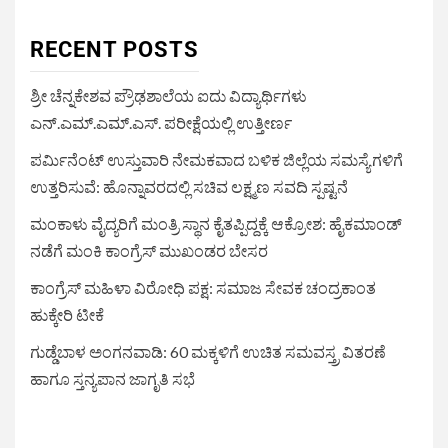
RECENT POSTS
ಶ್ರೀ ಚೆನ್ನಕೇಶವ ಪ್ರೌಢಶಾಲೆಯ ಐದು ವಿದ್ಯಾರ್ಥಿಗಳು
ಎನ್.ಎಮ್.ಎಮ್.ಎಸ್. ಪರೀಕ್ಷೆಯಲ್ಲಿ ಉತ್ತೀರ್ಣ
ಪರ್ಮಿನೆಂಟ್ ಉಸ್ತುವಾರಿ ನೇಮಕವಾದ ಬಳಿಕ ಜಿಲ್ಲೆಯ ಸಮಸ್ಯೆಗಳಿಗೆ
ಉತ್ತರಿಸುವೆ: ಹೊನ್ನಾವರದಲ್ಲಿ ಸಚಿವ ಲಕ್ಷ್ಮಣ ಸವದಿ ಸ್ಪಷ್ಟನೆ
ಮಂಕಾಳು ವೈದ್ಯರಿಗೆ ಮಂತ್ರಿ ಸ್ಥಾನ ಕೈತಪ್ಪಿದ್ದಕ್ಕೆ ಆಕ್ರೋಶ: ಹೈಕಮಾಂಡ್
ನಡೆಗೆ ಮಂಕಿ ಕಾಂಗ್ರೆಸ್ ಮುಖಂಡರ ಬೇಸರ
ಕಾಂಗ್ರೆಸ್ ಮಹಿಳಾ ವಿರೋಧಿ ಪಕ್ಷ: ಸಮಾಜ ಸೇವಕ ಚಂದ್ರಕಾಂತ
ಹುಕ್ಕೇರಿ ಟೀಕೆ
ಗುಡ್ಡೆಬಾಳ ಅಂಗನವಾಡಿ: 60 ಮಕ್ಕಳಿಗೆ ಉಚಿತ ಸಮವಸ್ತ್ರ ವಿತರಣೆ
ಹಾಗೂ ಸ್ತನ್ಯಪಾನ ಜಾಗೃತಿ ಸಭೆ