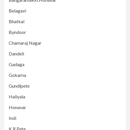
Belagavi
Bhatkal
Byndoor
Chamaraj Nagar
Dandeli
Gadaga
Gokarna
Gundlpete
Haliyala
Honavar
Indi
K R Pete