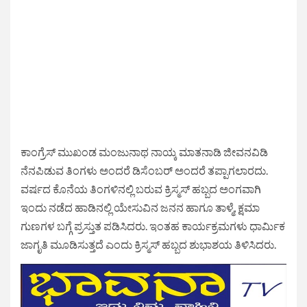
ಕಾಂಗ್ರೆಸ್ ಮುಖಂಡ ಮಂಜುನಾಥ ನಾಯ್ಕ ಮಾತನಾಡಿ ಜೀವನವಿಡಿ
ನೆನಪಿಡುವ ತಿಂಗಳು ಅಂದರೆ ಡಿಸೆಂಬರ್ ಅಂದರೆ ತಪ್ಪಾಗಲಾರದು.‌
ವರ್ಷದ ಕೊನೆಯ ತಿಂಗಳಿನಲ್ಲಿ ಬರುವ ಕ್ರಿಸ್ಮಸ್ ಹಬ್ಬದ ಅಂಗವಾಗಿ
ಇಂದು ನಡೆದ ಹಾಡಿನಲ್ಲಿ ಯೇಸುವಿನ ಜನನ ಹಾಗೂ ತಾಳ್ಮೆ, ಕ್ಷಮಾ
ಗುಣಗಳ ಬಗ್ಗೆ ಪ್ರಸ್ತುತ ಪಡಿಸಿದರು. ಇಂತಹ ಕಾರ್ಯಕ್ರಮಗಳು ಧಾರ್ಮಿಕ
ಜಾಗೃತಿ ಮೂಡಿಸುತ್ತದೆ ಎಂದು ಕ್ರಿಸ್ಮಸ್ ಹಬ್ಬದ ಶುಭಾಶಯ ತಿಳಿಸಿದರು.