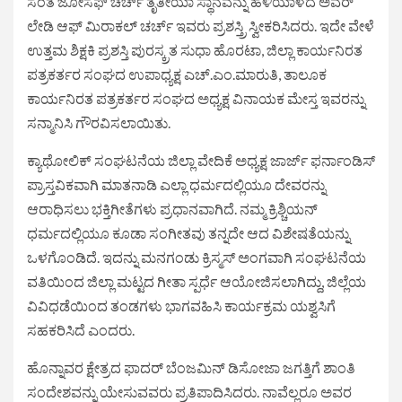
ಸಂತ ಜೋಸೆಫ್ ಚರ್ಚ್ ತೃತೀಯಾ ಸ್ಥಾನವನ್ನು ಹಳಿಯಾಳದ ಅವರ್
ಲೇಡಿ ಆಫ್ ಮಿರಾಕಲ್ ಚರ್ಚ್ ಇವರು ಪ್ರಶಸ್ತ್ರಿ ಸ್ವೀಕರಿಸಿದರು. ಇದೇ ವೇಳೆ
ಉತ್ತಮ ಶಿಕ್ಷಕಿ ಪ್ರಶಸ್ತಿ ಪುರಸ್ಕ್ರತ ಸುಧಾ ಹೊರಟಾ, ಜಿಲ್ಲಾ ಕಾರ್ಯನಿರತ
ಪತ್ರಕರ್ತರ ಸಂಘದ ಉಪಾಧ್ಯಕ್ಷ ಎಚ್.ಎಂ.ಮಾರುತಿ, ತಾಲೂಕ
ಕಾರ್ಯನಿರತ ಪತ್ರಕರ್ತರ ಸಂಘದ ಅಧ್ಯಕ್ಷ ವಿನಾಯಕ ಮೇಸ್ತ ಇವರನ್ನು
ಸನ್ಮಾನಿಸಿ ಗೌರವಿಸಲಾಯಿತು.
ಕ್ಯಾಥೋಲಿಕ್ ಸಂಘಟನೆಯ ಜಿಲ್ಲಾ ವೇದಿಕೆ ಅಧ್ಯಕ್ಷ ಜಾರ್ಜ್ ಫರ್ನಾಂಡಿಸ್
ಪ್ರಾಸ್ತವಿಕವಾಗಿ ಮಾತನಾಡಿ ಎಲ್ಲಾ ಧರ್ಮದಲ್ಲಿಯೂ ದೇವರನ್ನು
ಆರಾಧಿಸಲು ಭಕ್ತಿಗೀತೆಗಳು ಪ್ರಧಾನವಾಗಿದೆ. ನಮ್ಮ ಕ್ರಿಶ್ಚಿಯನ್
ಧರ್ಮದಲ್ಲಿಯೂ ಕೂಡಾ ಸಂಗೀತವು ತನ್ನದೇ ಆದ ವಿಶೇಷತೆಯನ್ನು
ಒಳಗೊಂಡಿದೆ. ಇದನ್ನು ಮನಗಂಡು ಕ್ರಿಸ್ಮಸ್ ಅಂಗವಾಗಿ ಸಂಘಟನೆಯ
ವತಿಯಿಂದ ಜಿಲ್ಲಾ ಮಟ್ಟದ ಗೀತಾ ಸ್ಪರ್ಧೆ ಆಯೋಜಿಸಲಾಗಿದ್ದು, ಜಿಲ್ಲೆಯ
ವಿವಿಧಡೆಯಿಂದ ತಂಡಗಳು ಭಾಗವಹಿಸಿ ಕಾರ್ಯಕ್ರಮ ಯಶ್ವಸಿಗೆ
ಸಹಕರಿಸಿದೆ ಎಂದರು.
ಹೊನ್ನಾವರ ಕ್ಷೇತ್ರದ ಫಾದರ್ ಬೆಂಜಮಿನ್ ಡಿಸೋಜಾ ಜಗತ್ತಿಗೆ ಶಾಂತಿ
ಸಂದೇಶವನ್ನು ಯೇಸುವವರು ಪ್ರತಿಪಾದಿಸಿದರು. ನಾವೆಲ್ಲರೂ ಅವರ