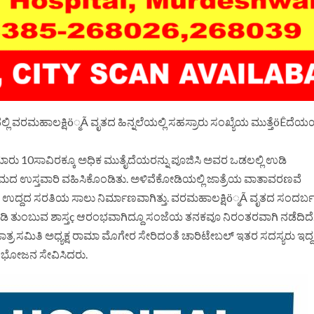
ಲ್ಲಿ ವರಮಹಾಲಕ್ಷಿö್ಮÃ ವೃತದ ಹಿನ್ನಲೆಯಲ್ಲಿ ಸಹಸ್ರಾರು ಸಂಖ್ಯೆಯ ಮುತ್ತೆöÊದೆ
ುಮಾರು 10ಸಾವಿರಕ್ಕೂ ಅಧಿಕ ಮುತೈದೆಯರನ್ನು ಪೂಜಿಸಿ ಅವರ ಒಡಲಲ್ಲಿ ಉಡಿ
ದ ಉಸ್ತವಾರಿ ವಹಿಸಿಕೊಂಡಿತು. ಅಳಿವೆಕೋಡಿಯಲ್ಲಿ ಜಾತ್ರೆಯ ವಾತಾವರಣವೆ
 ಉದ್ದದ ಸರತಿಯ ಸಾಲು ನಿರ್ಮಾಣವಾಗಿತ್ತು. ವರಮಹಾಲಕ್ಷಿö್ಮÃ ವೃತದ ಸಂದರ್ಬದ
ಂಟೆಗೆ ಉಡಿ ತುಂಬುವ ಶಾಸ್ತç ಆರಂಭವಾಗಿದ್ದೂ ಸಂಜೆಯ ತನಕವೂ ನಿರಂತರವಾಗಿ ನಡೆದಿದೆ. 
್ರ ಸಮಿತಿ ಅಧ್ಯಕ್ಷ ರಾಮಾ ಮೊಗೇರ ಸೇರಿದಂತೆ ಚಾರಿಟೇಬಲ್ ಇತರ ಸದಸ್ಯರು ಇದ್ದ
ಾದ ಭೋಜನ ಸೇವಿಸಿದರು.