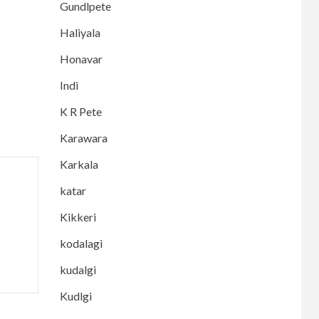
Gundlpete
Haliyala
Honavar
Indi
K R Pete
Karawara
Karkala
katar
Kikkeri
kodalagi
kudalgi
Kudlgi