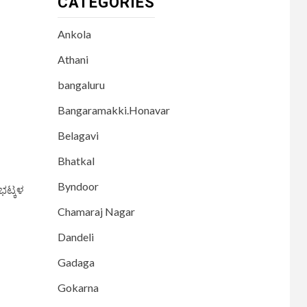
CATEGORIES
Ankola
Athani
bangaluru
Bangaramakki.Honavar
Belagavi
Bhatkal
Byndoor
ಭಟ್ಕಳ
Chamaraj Nagar
Dandeli
Gadaga
Gokarna