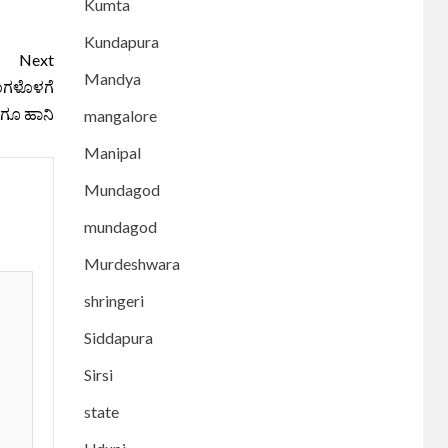
Kumta
Kundapura
Next
Mandya
ಿಂಗಳೊಳಗೆ
ೆಗೂ ಹಾನಿ
mangalore
Manipal
Mundagod
mundagod
Murdeshwara
shringeri
Siddapura
Sirsi
state