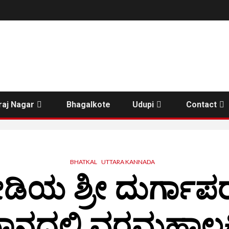
aj Nagar
Bhagalkote
Udupi
Contact
BHATKAL
UTTARA KANNADA
ೋಡಿಯ ಶ್ರೀ ದುರ್ಗಾಪರ
ಥಾನದಲ್ಲಿ ವರಮಹಾಲಕ್