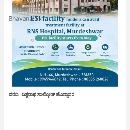
ವರದಿ : ವಿಶ್ವನಾಥ ಸಾಲ್ಕೋಡ್ ಹೊನ್ನಾವರ