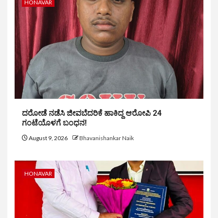
HONAVAR
ದರೋಡೆ ನಡೆಸಿ ಜೀವಬೆದರಿಕೆ ಹಾಕಿದ್ದ ಆರೋಪಿ 24
ಗಂಟೆಯೊಳಗೆ ಬಂಧನ!
August 9, 2026
Bhavanishankar Naik
HONAVAR