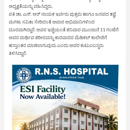
ಅಧ್ಯಕ್ಷತೆಯನ್ನು ವಹಿಸಿದ್ದರು.
ಪತಿ ಡಾ. ಎನ್. ಆರ್ ನಾಯಕ ಇರ್ವರು ಪುತ್ರರು ಹಾಗೂ ಜನಪದ ತಜ್ಞೆ
ಮಗಳು ಸವಿತಾ ಸೇರಿದಂತೆ ಅಪಾರ ಅಭಿಮಾನಿಗಳಿಂದ
ದೂರವಾಗಿದ್ದಾರೆ. ಅವರ ಇಚ್ಚೆಯಂತೆ ಶನಿವಾರ ಮುಂಜಾನೆ 11 ಗಂಟೆಗೆ
ಅವರ ಪಾರ್ಥಿವ ಶರೀರವನ್ನು ಕಾರವಾರದ ಮೆಡಿಕಲ್ ಕಾಲೇಜಿಗೆ
ಹಸ್ತಾಂತರ ಮಾಡಲಾಗುವುದು ಎಂದು ಅವರ ಕುಟುಂಬಸ್ಥರು
ತಿಳಿಸಿದ್ದಾರೆ.