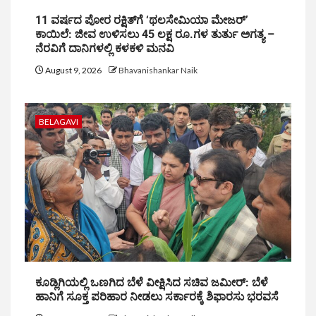
11 ವರ್ಷದ ಪೋರ ರಕ್ಷಿತ್‌ಗೆ ‘ಥಲಸೇಮಿಯಾ ಮೇಜರ್’
ಕಾಯಿಲೆ: ಜೀವ ಉಳಿಸಲು 45 ಲಕ್ಷ ರೂ.ಗಳ ತುರ್ತು ಅಗತ್ಯ –
ನೆರವಿಗೆ ದಾನಿಗಳಲ್ಲಿ ಕಳಕಳಿ ಮನವಿ
August 9, 2026
Bhavanishankar Naik
BELAGAVI
ಕೂಡ್ಲಿಗಿಯಲ್ಲಿ ಒಣಗಿದ ಬೆಳೆ ವೀಕ್ಷಿಸಿದ ಸಚಿವ ಜಮೀರ್: ಬೆಳೆ
ಹಾನಿಗೆ ಸೂಕ್ತ ಪರಿಹಾರ ನೀಡಲು ಸರ್ಕಾರಕ್ಕೆ ಶಿಫಾರಸು ಭರವಸೆ