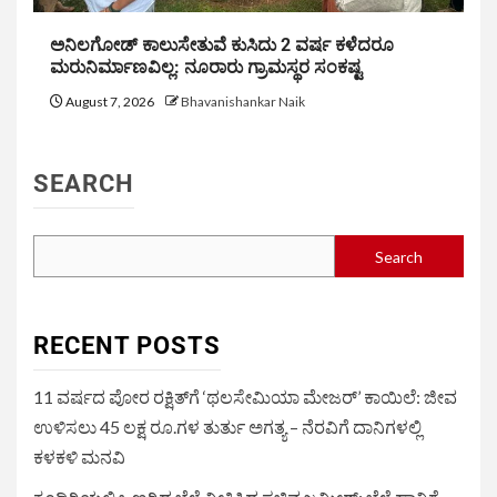
ಅನಿಲಗೋಡ್ ಕಾಲುಸೇತುವೆ ಕುಸಿದು 2 ವರ್ಷ ಕಳೆದರೂ
ಮರುನಿರ್ಮಾಣವಿಲ್ಲ: ನೂರಾರು ಗ್ರಾಮಸ್ಥರ ಸಂಕಷ್ಟ
August 7, 2026
Bhavanishankar Naik
SEARCH
Search
RECENT POSTS
11 ವರ್ಷದ ಪೋರ ರಕ್ಷಿತ್‌ಗೆ ‘ಥಲಸೇಮಿಯಾ ಮೇಜರ್’ ಕಾಯಿಲೆ: ಜೀವ
ಉಳಿಸಲು 45 ಲಕ್ಷ ರೂ.ಗಳ ತುರ್ತು ಅಗತ್ಯ – ನೆರವಿಗೆ ದಾನಿಗಳಲ್ಲಿ
ಕಳಕಳಿ ಮನವಿ