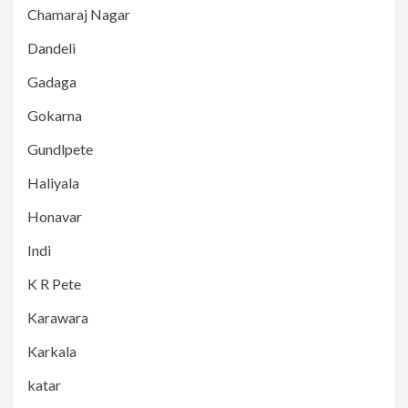
Chamaraj Nagar
Dandeli
Gadaga
Gokarna
Gundlpete
Haliyala
Honavar
Indi
K R Pete
Karawara
Karkala
katar