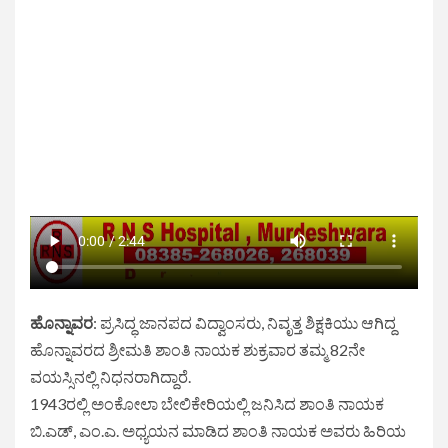
ಹೊನ್ನಾವರ
: ಪ್ರಸಿದ್ಧ ಜಾನಪದ ವಿದ್ವಾಂಸರು, ನಿವೃತ್ತ ಶಿಕ್ಷಕಿಯು ಆಗಿದ್ದ
ಹೊನ್ನಾವರದ ಶ್ರೀಮತಿ ಶಾಂತಿ ನಾಯಕ ಶುಕ್ರವಾರ ತಮ್ಮ 82ನೇ
ವಯಸ್ಸಿನಲ್ಲಿ ನಿಧನರಾಗಿದ್ದಾರೆ.
1943ರಲ್ಲಿ ಅಂಕೋಲಾ ಬೇಲಿಕೇರಿಯಲ್ಲಿ ಜನಿಸಿದ ಶಾಂತಿ ನಾಯಕ
ಬಿ.ಎಡ್, ಎಂ.ಎ. ಅಧ್ಯಯನ ಮಾಡಿದ ಶಾಂತಿ ನಾಯಕ ಅವರು ಹಿರಿಯ