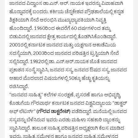
ಜಾನಪದ ವಿದ್ವಾಂಸ ಡಾ.ಎನ್. ಆರ್. ನಾಯಕ ಇವರನ್ನು ವಿವಾಹವಾಗಿ
ಹೊನ್ನಾವರಕ್ಕೆ ಬಂದರು. ಕರ್ಕಿಯ ಚೆನ್ನಕೇಶವ ಪ್ರೌಢಶಾಲೆಯಲ್ಲಿ ಕನ್ನಡ
ಶಿಕ್ಷಕಿಯಾಗಿ ಸೇವೆ ಆರಂಭಿಸಿ ಮುಖ್ಯಾಧ್ಯಾಪಕಿಯಾಗಿ ನಿವೃತ್ತಿ
ಹೊಂದಿದ್ದಾರೆ. 1960ರಿಂದ ಈವರೆಗೆ 60 ವರ್ಷಗಳಿಂದ ತಮ್ಮ
ಬಿಡುವಿನಲ್ಲಿ ಜಾನಪದ ಕ್ಷೇತ್ರ ಕಾರ್ಯದಲ್ಲಿ ತೊಡಗಿಸಿಕೊಂಡಿದ್ದಾರೆ.
2001ರಲ್ಲಿ ಕರ್ನಾಟಕ ಜಾನಪದ ಮತ್ತು ಯಕ್ಷಗಾನ ಅಕಾಡೆಮಿಯ
ಸದಸ್ಯೆಯಾಗಿ, 2003ರಿಂದ ಜಾನಪದ ಪರಿಷತ್ತಿನ ಟ್ರಸ್ಟಿಯಾಗಿ ಸೇವೆ
ಸಲ್ಲಿಸಿದ್ದಾರೆ. 1982ರಲ್ಲಿ ಡಾ. ಎನ್.ಆರ್.ನಾಯಕ ಜೊತೆ ಜಾನಪದ
ಪ್ರಕಾಶನ ಸಂಸ್ಥೆ ಸ್ಥಾಪಿಸಿ, ಜನಪದ ಸಸ್ಯ, ಜನಪದ ಔಷದ ಸಸ್ಯ, ಜಾನಪದ
ಆಹಾರ ಮೊದಲಾದ ವಿಷಯಗಳಲ್ಲಿ 50ಕ್ಕೂ ಹೆಚ್ಚು ಕೃತಿಯನ್ನು
ರಚಿಸಿದ್ದಾರೆ.
“ಜಾನಪದ ಸಾಹಿತ್ಯ” ಕಲೆಗಳ ಸಂರಕ್ಷಣೆ, ಪ್ರಸರಣೆ ಹಾಗೂ ಅಭಿವೃದ್ಧಿ,
ಕೊಡುಗೆಯ ಗೌರವಾರ್ಥ ಕರ್ನಾಟಕ ಜನಪದ ವಿಶ್ವವಿದ್ಯಾಲಯ “ಡಾಕ್ಟರ್
ಆಫ್ ಲೆಟರ್ಸ್”
(ಗೌರವ ಡಾಕ್ಟರೇಟ್)
ಪಡೆದಿದ್ದಾರೆ. ಮನೆಯಲ್ಲಿ ಜನಪದ
ಸಸ್ಯವನ್ನು ಬೆಳೆಸಿರುವ ಇವರು ಎರಡು ಮಹಿಳಾ ಸಹಕಾರಿ ಬ್ಯಾಂಕನ್ನು
ಸ್ಥಾಪಿಸಿದ್ದಾರೆ. ತಾಲೂಕ ಸಾಹಿತ್ಯ ಪರಿಷತ್ತಿನ ಅಧ್ಯಕ್ಷರಾಗಿ ಕೆಲಸ ಮಾಡಿದ
ಇವರು, ಸಾಹಿತ್ಯ ಸಮ್ಮೇಳನ ಹಾಗೂ ಜನಪದ ಸಾಹಿತ್ಯ ಸಮ್ಮೇಳನದ