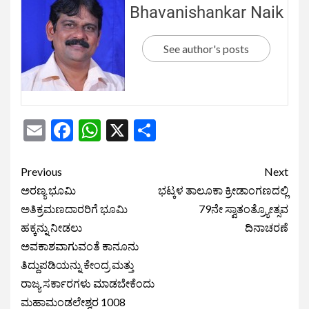
Bhavanishankar Naik
See author's posts
Email
Facebook
WhatsApp
X
Share
Previous
Next
ಅರಣ್ಯ ಭೂಮಿ
ಭಟ್ಕಳ ತಾಲೂಕಾ ಕ್ರೀಡಾಂಗಣದಲ್ಲಿ
ಅತಿಕ್ರಮಣದಾರರಿಗೆ ಭೂಮಿ
79ನೇ ಸ್ವಾತಂತ್ರ‍್ಯೋತ್ಸವ
ಹಕ್ಕನ್ನು ನೀಡಲು
ದಿನಾಚರಣೆ
ಅವಕಾಶವಾಗುವಂತೆ ಕಾನೂನು
ತಿದ್ದುಪಡಿಯನ್ನು ಕೇಂದ್ರ ಮತ್ತು
ರಾಜ್ಯ ಸರ್ಕಾರಗಳು ಮಾಡಬೇಕೆಂದು
ಮಹಾಮಂಡಲೇಶ್ವರ 1008