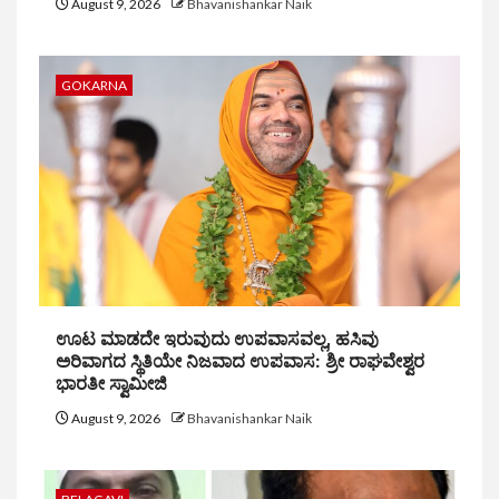
August 9, 2026
Bhavanishankar Naik
GOKARNA
ಊಟ ಮಾಡದೇ ಇರುವುದು ಉಪವಾಸವಲ್ಲ, ಹಸಿವು
ಅರಿವಾಗದ ಸ್ಥಿತಿಯೇ ನಿಜವಾದ ಉಪವಾಸ: ಶ್ರೀ ರಾಘವೇಶ್ವರ
ಭಾರತೀ ಸ್ವಾಮೀಜಿ
August 9, 2026
Bhavanishankar Naik