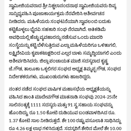
ಸ್ವಾಮೀಜಿಯವರಾದ ಶ್ರೀ ನಿಶ್ಚಲಾನಂದನಾಥ ಸ್ವಾಮೀಜಿಯವರು ದಿವ್ಯ
ಸಾನ್ನಿಧ್ಯವಹಿಸಿ ಪೂಜಾಕಾರ್ಯಕ್ರಮ ನೆರವೇರಿಸಿ ಆಶೀರ್ವಚನ
ನೀಡಿದರು. ಮಹಿಳೆಯರು ಸಂಘಟನೆಯಾಗಿ ಸ್ವಾವಲಂಬಿ ಬದುಕು
ಕಟ್ಟಿಕೊಳ್ಳಲು ಭೈರವಿ ಸಹಕಾರಿ ಸಂಘ ನೆರವಾಗಿದೆ. ಅತಿಕಡಿಮೆ
ಅವಧಿಯಲ್ಲಿ ಹೆಚ್ಚು ವ್ಯವಹಾರನ್ನು ನಡೆಸುವ ಒಂದು ಮಾದರಿ
ಸಂಸ್ಥೆಯನ್ನು ಕಟ್ಟಿ ಬೆಳೆಸುತ್ತಿರುವ ಎಲ್ಲಾ ಮಹಿಳೆಯರಿಗೂ ಒಳಿತಾಗಲಿ,
ಲಕ್ಷ್ಮಿದೇವಿಯ ಕೃಪಾಕಟಾಕ್ಷದಿಂದ ಎಲ್ಲರ ಬಾಳು ಸಮೃದ್ದಿಯಾಗಲಿ ಎಂದು
ಆಶೀರ್ವದಿಸಿದರು. ಜಿಲ್ಲಾ ಪಂಚಾಯತ ಮಾಜಿ ಸದಸ್ಯರಾದ ಕೃಷ್ಣ
ಜೆ.ಗೌಡ, ತಾಲೂಕಾ ಒಕ್ಕಲಿಗರ ಸಂಘದ ಅಧ್ಯಕ್ಷ ತಿಮ್ಮಪ್ಪ ಗೌಡ, ಸಂಘದ
ನಿರ್ದೇಶಕರುಗಳು, ಮುಖಂಡುರುಗಳು ಹಾಜರಿದ್ದರು.
ನಂತರ ನಡೆದ ಸಂಘದ ವಾರ್ಷಿಕ ಮಹಾಸಭೆಯ ಅಧ್ಯಕ್ಷತೆಯನ್ನು
ವಹಿಸಿದ ಶಾಂತಿ ಮಾದೇವಗೌಡ ಮಾತನಾಡಿ ಸಂಘವು 2024-25ನೇ
ಸಾಲಿನಂತ್ಯಕ್ಕೆ 1111 ಸದಸ್ಯರು ಮತ್ತು 91 ಸ್ವ ಸಹಾಯ ಸಂಘವನ್ನು
ಹೊಂದಿದ್ದು, ರೂ 1.50 ಕೋಟಿ ದುಡಿಯುವ ಬಂಡವಾಳದಿAದ ರೂ.
1.37 ಕೋಟಿ ಸಾಲ ನೀಡಿರುತ್ತದೆ. ಶೇ 100 ರಷ್ಟು ವಸೂಲಾತಿ ಸಾಧಿಸಿದ್ದು
ರೂ 4.26 ಲಕ್ಷ ಲಾಭ ಗಳಿಸಿರುತ್ತದೆ. ಸದಸ್ಯರಿಗೆ ಶೇರಿನ ಮೇಲೆ ಶೇ 10.00