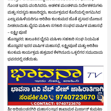
ಗೊಂಡ ಇವರು ವಂದಿಸಿದರು. ಆಡಳಿತ ಮಂಡಳಿಯ ನಿರ್ದೇಶಕರುಗಳು
ಮತ್ತು ಸದಸ್ಯರು ಹಾಜರಿದ್ದರು, ಕಾರ್ಯಕ್ರಮದ ಕೊನೆಯಲ್ಲಿ ಆಗಮಿಸಿದ
ಎಲ್ಲಾ ಮಹಿಳೆಯರಿಗೂ ಅರಿಶಿಣ ಕುಂಕುಮದ ಜೊತೆ ಪ್ರಸಾದ ಬೋಜನ
ನೀಡಲಾಯಿತು.ಭೈರವಿ ಮಹಿಳಾ ಸಗಕಾರಿ ಸಂಘದ ವಾರ್ಷಿಕ ಮಹಾಸಭೆ
– ಲಕ್ಷ್ಮೀ ಪೂಜೆ
ಹೊನ್ನಾವರ; ತಾಲೂಕಿನ ಭೈರವಿ ಮಹಿಳಾ ಸಹಕಾರಿ ಸಂಘ ನಿಯಮಿತ
ಹೊನ್ನಾವರ ಇದರ ವಾರ್ಷಿಕ ಮಹಾಸಭೆ, ಲಕ್ಷ್ಮೀಪೂಜೆ ಮತ್ತು ಅರಿಶಿಣ
ಕುಂಕುಮ ಕಾರ್ಯಕ್ರಮ ಶುಕ್ರವಾರ ಕೆಳಗಿನೂರು ಒಕ್ಕಲಿಗರ ಸಮುದಾಯ
ಭವನದಲ್ಲಿ ನಡೆಯಿತು.
ಶ್ರೀ ಆದಿಚುಂಚನಗಿರಿ ಮಹಾಸಂಸ್ಥಾನ ಶಾಖಾಮಠ ಮಿರ್ಜಾನ್ ಕುಮಟಾ