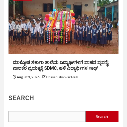
ಮಾಳ್ಕೋಡ ಸರ್ಕಾರಿ ಶಾಲೆಯ ವಿದ್ಯಾರ್ಥಿಗಳಿಗೆ ವಾಹನ ವ್ಯವಸ್ಥೆ:
ಪಾಲಕರ ಪ್ರಯತ್ನಕ್ಕೆ SDMC, ಹಳೆ ವಿದ್ಯಾರ್ಥಿಗಳ ಸಾಥ್
August 3, 2026
Bhavanishankar Naik
SEARCH
Search