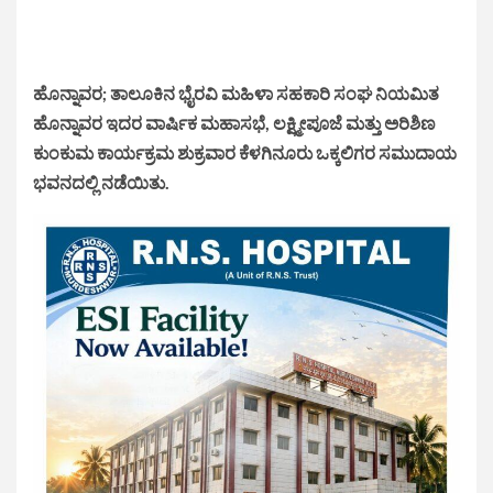
ಹೊನ್ನಾವರ; ತಾಲೂಕಿನ ಭೈರವಿ ಮಹಿಳಾ ಸಹಕಾರಿ ಸಂಘ ನಿಯಮಿತ
ಹೊನ್ನಾವರ ಇದರ ವಾರ್ಷಿಕ ಮಹಾಸಭೆ, ಲಕ್ಷ್ಮೀಪೂಜೆ ಮತ್ತು ಅರಿಶಿಣ
ಕುಂಕುಮ ಕಾರ್ಯಕ್ರಮ ಶುಕ್ರವಾರ ಕೆಳಗಿನೂರು ಒಕ್ಕಲಿಗರ ಸಮುದಾಯ
ಭವನದಲ್ಲಿ ನಡೆಯಿತು.