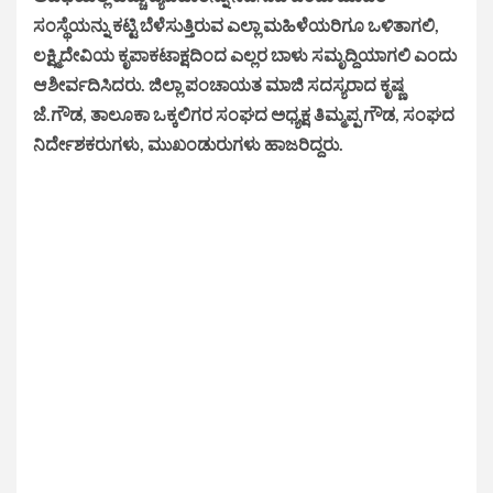
ಸಂಸ್ಥೆಯನ್ನು ಕಟ್ಟಿ ಬೆಳೆಸುತ್ತಿರುವ ಎಲ್ಲಾ ಮಹಿಳೆಯರಿಗೂ ಒಳಿತಾಗಲಿ,
ಲಕ್ಷ್ಮಿದೇವಿಯ ಕೃಪಾಕಟಾಕ್ಷದಿಂದ ಎಲ್ಲರ ಬಾಳು ಸಮೃದ್ದಿಯಾಗಲಿ ಎಂದು
ಆಶೀರ್ವದಿಸಿದರು. ಜಿಲ್ಲಾ ಪಂಚಾಯತ ಮಾಜಿ ಸದಸ್ಯರಾದ ಕೃಷ್ಣ
ಜೆ.ಗೌಡ, ತಾಲೂಕಾ ಒಕ್ಕಲಿಗರ ಸಂಘದ ಅಧ್ಯಕ್ಷ ತಿಮ್ಮಪ್ಪ ಗೌಡ, ಸಂಘದ
ನಿರ್ದೇಶಕರುಗಳು, ಮುಖಂಡುರುಗಳು ಹಾಜರಿದ್ದರು.