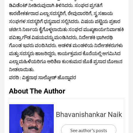
ಡಿವಿಡೆಂಟ್ ನೀಡಿರುವುದಾಗಿ ತಿಳಿಸಿದರು. ಸಂಘದ ಪ್ರಗತಿಗೆ
ಕಾರಣೀಕರ್ತರಾದ ಎಲ್ಲಾ ಸದಸ್ಯರಿಗೆ, ಠೇವುದಾರರಿಗೆ, ಸ್ವ ಸಹಾಯ
ಸಂಘಗಳ ಸದಸ್ಯರಿಗೆ ಧನ್ಯವಾದ ಸಲ್ಲಿಸಿದರು. ವಿಷಯ ಪಟ್ಟಿಯ ಪ್ರಕಾರ
ಚರ್ಚಿಸಿ ನಿರ್ಣಯ ಕೈಗೊಳ್ಳಲಾಯಿತು ಸಂಘದ ಮುಖ್ಯಕಾರ್ಯನಿರ್ವಾಹಕಿ
ಪವಿತ್ರಾ ಗೌಡ ವಿಷಯವನ್ನು ಮಂಡಿಸಿದರು, ನಿರ್ದೇಶಕಿ ಭಾಗೀರಥಿ
ಗೊಂಡ ಇವರು ವಂದಿಸಿದರು. ಆಡಳಿತ ಮಂಡಳಿಯ ನಿರ್ದೇಶಕರುಗಳು
ಮತ್ತು ಸದಸ್ಯರು ಹಾಜರಿದ್ದರು, ಕಾರ್ಯಕ್ರಮದ ಕೊನೆಯಲ್ಲಿ ಆಗಮಿಸಿದ
ಎಲ್ಲಾ ಮಹಿಳೆಯರಿಗೂ ಅರಿಶಿಣ ಕುಂಕುಮದ ಜೊತೆ ಪ್ರಸಾದ ಬೋಜನ
ನೀಡಲಾಯಿತು.
ವರದಿ : ವಿಶ್ವನಾಥ ಸಾಲ್ಕೋಡ್ ಹೊನ್ನಾವರ
About The Author
Bhavanishankar Naik
See author's posts