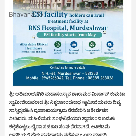
ಶ್ರೀ ಆದಿಚುಂಚನಗಿರಿ ಮಹಾಸಂಸ್ಥಾನ ಶಾಖಾಮಠ ಮಿರ್ಜಾನ್ ಕುಮಟಾ
ಸ್ವಾಮೀಜಿಯವರಾದ ಶ್ರೀ ನಿಶ್ಚಲಾನಂದನಾಥ ಸ್ವಾಮೀಜಿಯವರು ದಿವ್ಯ
ಸಾನ್ನಿಧ್ಯವಹಿಸಿ ಪೂಜಾಕಾರ್ಯಕ್ರಮ ನೆರವೇರಿಸಿ ಆಶೀರ್ವಚನ
ನೀಡಿದರು. ಮಹಿಳೆಯರು ಸಂಘಟನೆಯಾಗಿ ಸ್ವಾವಲಂಬಿ ಬದುಕು
ಕಟ್ಟಿಕೊಳ್ಳಲು ಭೈರವಿ ಸಹಕಾರಿ ಸಂಘ ನೆರವಾಗಿದೆ. ಅತಿಕಡಿಮೆ
ಅವಧಿಯಲ್ಲಿ ಹೆಚ್ಚು ವ್ಯವಹಾರನ್ನು ನಡೆಸುವ ಒಂದು ಮಾದರಿ