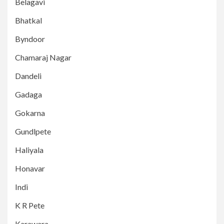
Belagavi
Bhatkal
Byndoor
Chamaraj Nagar
Dandeli
Gadaga
Gokarna
Gundlpete
Haliyala
Honavar
Indi
K R Pete
Karawara