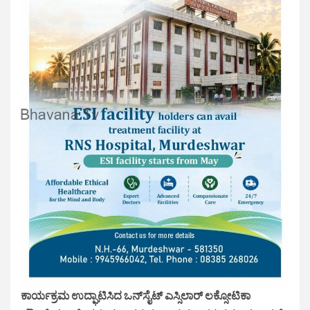
ಕಾರ್ಯಕ್ರಮ ಉದ್ಘಾಟಿಸಿದ ಒನ್‌ಸೈಟ್ ಎಸ್ಸಿಲಾರ್ ಲಕ್ಸೋಟಿಕಾ