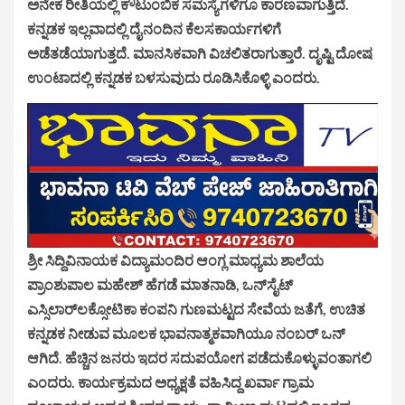
ಅನೇಕ ರೀತಿಯಲ್ಲಿ ಕೌಟುಂಬಿಕ ಸಮಸ್ಯೆಗಳಿಗೂ ಕಾರಣವಾಗುತ್ತಿದೆ.
ಕನ್ನಡಕ ಇಲ್ಲವಾದಲ್ಲಿ ದೈನಂದಿನ ಕೆಲಸಕಾರ್ಯಗಳಿಗೆ
ಅಡೆತಡೆಯಾಗುತ್ತದೆ. ಮಾನಸಿಕವಾಗಿ ವಿಚಲಿತರಾಗುತ್ತಾರೆ. ದೃಷ್ಟಿ ದೋಷ
ಉಂಟಾದಲ್ಲಿ ಕನ್ನಡಕ ಬಳಸುವುದು ರೂಡಿಸಿಕೊಳ್ಳಿ ಎಂದರು.
ಶ್ರೀ ಸಿದ್ದಿವಿನಾಯಕ ವಿದ್ಯಾಮಂದಿರ ಆಂಗ್ಲ ಮಾಧ್ಯಮ ಶಾಲೆಯ
ಪ್ರಾಂಶುಪಾಲ ಮಹೇಶ್ ಹೆಗಡೆ ಮಾತನಾಡಿ, ಒನ್‌ಸೈಟ್
ಎಸ್ಸಿಲಾರ್‌ಲಕ್ಸೋಟಿಕಾ ಕಂಪನಿ ಗುಣಮಟ್ಟದ ಸೇವೆಯ ಜತೆಗೆ, ಉಚಿತ
ಕನ್ನಡಕ ನೀಡುವ ಮೂಲಕ ಭಾವನಾತ್ಮಕವಾಗಿಯೂ ನಂಬರ್ ಒನ್
ಆಗಿದೆ. ಹೆಚ್ಚಿನ ಜನರು ಇದರ ಸದುಪಯೋಗ ಪಡೆದುಕೊಳ್ಳುವಂತಾಗಲಿ
ಎಂದರು. ಕಾರ್ಯಕ್ರಮದ ಅಧ್ಯಕ್ಷತೆ ವಹಿಸಿದ್ದ ಖರ್ವಾ ಗ್ರಾಮ