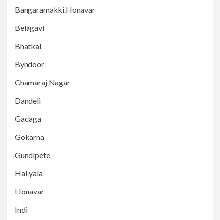
Bangaramakki.Honavar
Belagavi
Bhatkal
Byndoor
Chamaraj Nagar
Dandeli
Gadaga
Gokarna
Gundlpete
Haliyala
Honavar
Indi