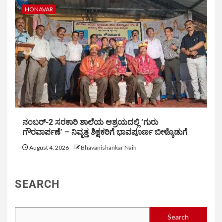
HONAVAR
ನಂಬರ್-2 ಸರಕಾರಿ ಶಾಲೆಯ ಆಶ್ರಯದಲ್ಲಿ ‘ಗುರು
ಗೌರವಾರ್ಪಣೆ’ – ನಿವೃತ್ತ ಶಿಕ್ಷಕರಿಗೆ ಭಾವಪೂರ್ಣ ಬೀಳ್ಕೊಡುಗೆ
August 4, 2026
Bhavanishankar Naik
SEARCH
Search