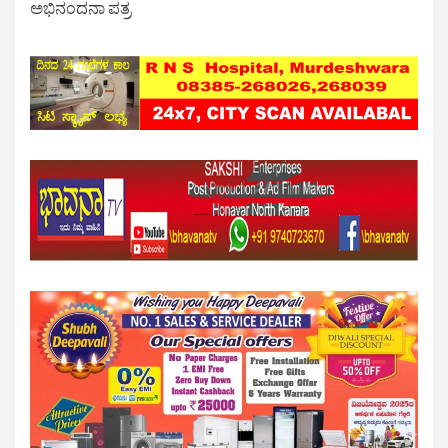
ಅಭಿನಂದನಾ ಪತ್ರ