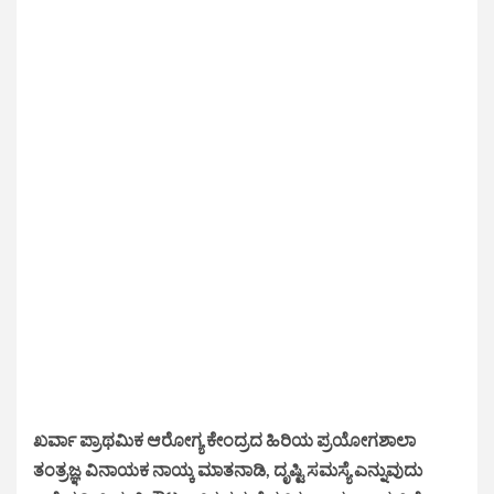
ಖರ್ವಾ ಪ್ರಾಥಮಿಕ ಆರೋಗ್ಯ ಕೇಂದ್ರದ ಹಿರಿಯ ಪ್ರಯೋಗಶಾಲಾ
ತಂತ್ರಜ್ಞ ವಿನಾಯಕ ನಾಯ್ಕ ಮಾತನಾಡಿ, ದೃಷ್ಟಿ ಸಮಸ್ಯೆ ಎನ್ನುವುದು