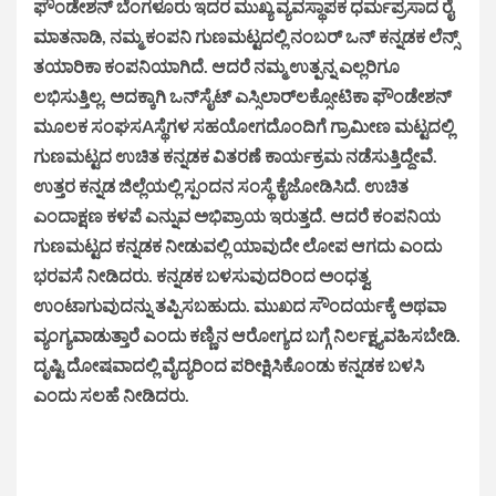
ಫೌಂಡೇಶನ್ ಬೆಂಗಳೂರು ಇದರ ಮುಖ್ಯ ವ್ಯವಸ್ಥಾಪಕ ಧರ್ಮಪ್ರಸಾದ ರೈ
ಮಾತನಾಡಿ, ನಮ್ಮ ಕಂಪನಿ ಗುಣಮಟ್ಟದಲ್ಲಿ ನಂಬರ್ ಒನ್ ಕನ್ನಡಕ ಲೆನ್ಸ್
ತಯಾರಿಕಾ ಕಂಪನಿಯಾಗಿದೆ. ಆದರೆ ನಮ್ಮ ಉತ್ಪನ್ನ ಎಲ್ಲರಿಗೂ
ಲಭಿಸುತ್ತಿಲ್ಲ. ಅದಕ್ಕಾಗಿ ಒನ್‌ಸೈಟ್ ಎಸ್ಸಿಲಾರ್‌ಲಕ್ಸೋಟಿಕಾ ಫೌಂಡೇಶನ್
ಮೂಲಕ ಸಂಘಸAಸ್ಥೆಗಳ ಸಹಯೋಗದೊಂದಿಗೆ ಗ್ರಾಮೀಣ ಮಟ್ಟದಲ್ಲಿ
ಗುಣಮಟ್ಟದ ಉಚಿತ ಕನ್ನಡಕ ವಿತರಣೆ ಕಾರ್ಯಕ್ರಮ ನಡೆಸುತ್ತಿದ್ದೇವೆ.
ಉತ್ತರ ಕನ್ನಡ ಜಿಲ್ಲೆಯಲ್ಲಿ ಸ್ಪಂದನ ಸಂಸ್ಥೆ ಕೈಜೋಡಿಸಿದೆ. ಉಚಿತ
ಎಂದಾಕ್ಷಣ ಕಳಪೆ ಎನ್ನುವ ಅಭಿಪ್ರಾಯ ಇರುತ್ತದೆ. ಆದರೆ ಕಂಪನಿಯ
ಗುಣಮಟ್ಟದ ಕನ್ನಡಕ ನೀಡುವಲ್ಲಿ ಯಾವುದೇ ಲೋಪ ಆಗದು ಎಂದು
ಭರವಸೆ ನೀಡಿದರು. ಕನ್ನಡಕ ಬಳಸುವುದರಿಂದ ಅಂಧತ್ವ
ಉಂಟಾಗುವುದನ್ನು ತಪ್ಪಿಸಬಹುದು. ಮುಖದ ಸೌಂದರ್ಯಕ್ಕೆ ಅಥವಾ
ವ್ಯಂಗ್ಯವಾಡುತ್ತಾರೆ ಎಂದು ಕಣ್ಣಿನ ಆರೋಗ್ಯದ ಬಗ್ಗೆ ನಿರ್ಲಕ್ಷ್ಯವಹಿಸಬೇಡಿ.
ದೃಷ್ಟಿ ದೋಷವಾದಲ್ಲಿ ವೈದ್ಯರಿಂದ ಪರೀಕ್ಷಿಸಿಕೊಂಡು ಕನ್ನಡಕ ಬಳಸಿ
ಎಂದು ಸಲಹೆ ನೀಡಿದರು.