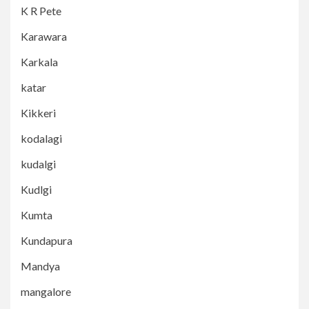
K R Pete
Karawara
Karkala
katar
Kikkeri
kodalagi
kudalgi
Kudlgi
Kumta
Kundapura
Mandya
mangalore