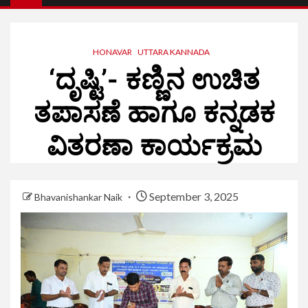
HONAVAR
UTTARA KANNADA
‘ದೃಷ್ಟಿ’- ಕಣ್ಣಿನ ಉಚಿತ
ತಪಾಸಣೆ ಹಾಗೂ ಕನ್ನಡಕ
ವಿತರಣಾ ಕಾರ್ಯಕ್ರಮ
September 3, 2025
Bhavanishankar Naik