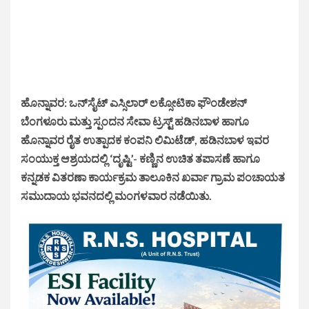
ಹೊನ್ನಾವರ: ಒನ್‌ಸೈಟ್ ಎಸ್ಸಿಲಾರ್ ಲಕ್ಸೋಟಿಕಾ ಫೌಂಡೇಶನ್
ಬೆಂಗಳೂರು ಮತ್ತು ಸ್ಪಂದನ ಸೇವಾ ಟ್ರಸ್ಟ್ ಹಡಿನಬಾಳ ಹಾಗೂ
ಹೊನ್ನಾವರ ರೈತ ಉತ್ಪಾದಕ ಕಂಪನಿ ಲಿಮಿಟೆಡ್, ಹಡಿನಬಾಳ ಇವರ
ಸಂಯುಕ್ತ ಆಶ್ರಯದಲ್ಲಿ ‘ದೃಷ್ಟಿ’- ಕಣ್ಣಿನ ಉಚಿತ ತಪಾಸಣೆ ಹಾಗೂ
ಕನ್ನಡಕ ವಿತರಣಾ ಕಾರ್ಯಕ್ರಮ ತಾಲೂಕಿನ ಖರ್ವಾ ಗ್ರಾಮ ಪಂಚಾಯತ
ಸಮುದಾಯ ಭವನದಲ್ಲಿ ಮಂಗಳವಾರ ನಡೆಯಿತು.