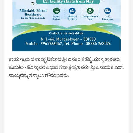
ಕಾರ್ಯಕ್ರಮ ದ ಉದ್ಘಾಟಕರಾದ ಶ್ರೀ ದಿನಕರ ಕೆ ಶೆಟ್ಟಿ..ಮಾನ್ಯ ಶಾಶಕರು
ಕುಮಟಾ -ಹೊನ್ನಾವರ ವಿಧಾನ ಸಭಾ ಕ್ಷೇತ್ರ ಇವರು. ಶ್ರೀ ವಿನಾಯಕ ಎಲ್.
ನಾಯ್ಕರನ್ನು ಸನ್ಮಾನಿಸಿ ಗೌರವಿಸಿದರು..