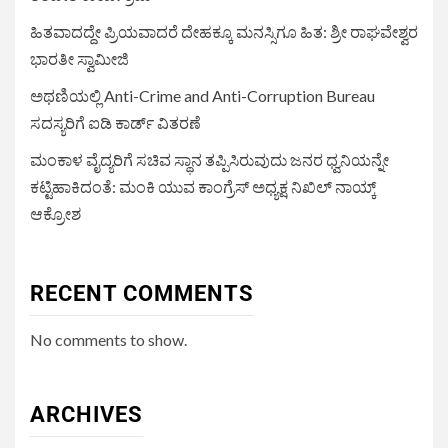
ಹಿತವಾದದ್ದೇ ಪ್ರಿಯವಾದರೆ ದೇಹಕ್ಕೂ ಮನಸ್ಸಿಗೂ ಹಿತ: ಶ್ರೀ ರಾಘವೇಶ್ವರ
ಭಾರತೀ ಸ್ವಾಮೀಜಿ
ಅಥಣಿಯಲ್ಲಿ Anti-Crime and Anti-Corruption Bureau
ಸದಸ್ಯರಿಗೆ ಐಡಿ ಕಾರ್ಡ್ ವಿತರಣೆ
ಮಂಕಾಳ ವೈದ್ಯರಿಗೆ ಸಚಿವ ಸ್ಥಾನ ತಪ್ಪಿಸಿರುವುದು ಜನರ ಧ್ವನಿಯನ್ನೇ
ಕಟ್ಟಿಹಾಕಿದಂತೆ: ಮಂಕಿ ಯುವ ಕಾಂಗ್ರೆಸ್ ಅಧ್ಯಕ್ಷ ನಿಖಿಲ್ ನಾಯ್ಕ್
ಆಕ್ರೋಶ
RECENT COMMENTS
No comments to show.
ARCHIVES