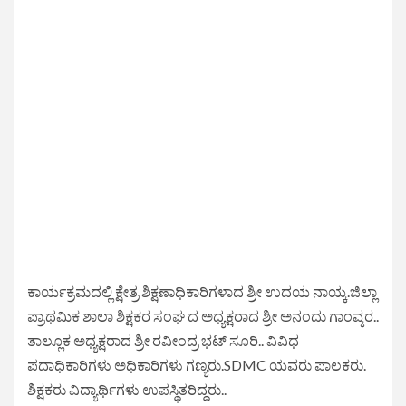
ಕಾರ್ಯಕ್ರಮದಲ್ಲಿ ಕ್ಷೇತ್ರ ಶಿಕ್ಷಣಾಧಿಕಾರಿಗಳಾದ ಶ್ರೀ ಉದಯ ನಾಯ್ಕ.ಜಿಲ್ಲಾ
ಪ್ರಾಥಮಿಕ ಶಾಲಾ ಶಿಕ್ಷಕರ ಸಂಘ ದ ಅಧ್ಯಕ್ಷರಾದ ಶ್ರೀ ಅನಂದು ಗಾಂವ್ಕರ..
ತಾಲ್ಲೂಕ ಅಧ್ಯಕ್ಷರಾದ ಶ್ರೀ ರವೀಂದ್ರ ಭಟ್ ಸೂರಿ.. ವಿವಿಧ
ಪದಾಧಿಕಾರಿಗಳು ಅಧಿಕಾರಿಗಳು ಗಣ್ಯರು.SDMC ಯವರು ಪಾಲಕರು.
ಶಿಕ್ಷಕರು ವಿದ್ಯಾರ್ಥಿಗಳು ಉಪಸ್ಥಿತರಿದ್ದರು..