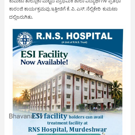
ಕುಮಟಾ ತಾಲ್ಲೂಕಾ ಮಟ್ಟದ ಪ್ರಾಥಮಿಕ ಶಾಲಾ ವಿದ್ಯಾರ್ಥಿಗಳ ಪ್ರತಿಭಾ
ಕಾರಂಜಿ ಕಾರ್ಯಕ್ರಮವು.ಇತ್ತೀಚಿಗೆ ಕೆ. ಪಿ. ಎಸ್. ನೆಲ್ಲಿಕೇರಿ ಕುಮಟಾ
ದಲ್ಲಿಜರುಗಿತು.