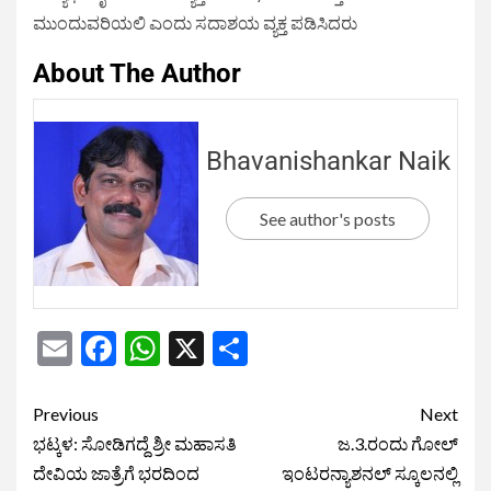
ಮುಂದುವರಿಯಲಿ ಎಂದು ಸದಾಶಯ ವ್ಯಕ್ತ ಪಡಿಸಿದರು
About The Author
Bhavanishankar Naik
See author's posts
Email
Facebook
WhatsApp
X
Share
Previous
Next
ಭಟ್ಕಳ: ಸೋಡಿಗದ್ದೆ ಶ್ರೀ ಮಹಾಸತಿ
ಜ.3.ರಂದು ಗೋಲ್
ದೇವಿಯ ಜಾತ್ರೆಗೆ ಭರದಿಂದ
ಇಂಟರನ್ಯಾಶನಲ್ ಸ್ಕೂಲನಲ್ಲಿ