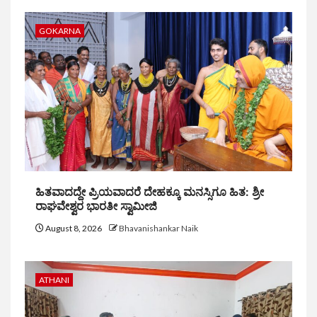
GOKARNA
ಹಿತವಾದದ್ದೇ ಪ್ರಿಯವಾದರೆ ದೇಹಕ್ಕೂ ಮನಸ್ಸಿಗೂ ಹಿತ: ಶ್ರೀ
ರಾಘವೇಶ್ವರ ಭಾರತೀ ಸ್ವಾಮೀಜಿ
August 8, 2026
Bhavanishankar Naik
ATHANI