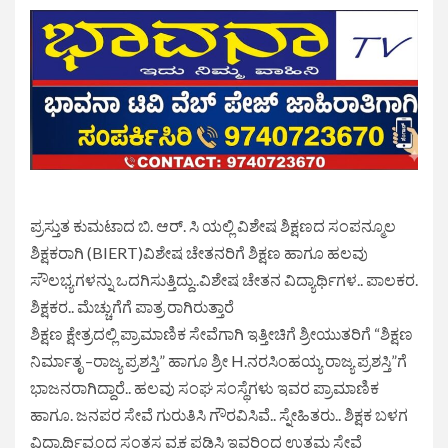
ಪ್ರಸ್ತುತ ಕುಮಟಾದ ಬಿ. ಆರ್. ಸಿ ಯಲ್ಲಿ ವಿಶೇಷ ಶಿಕ್ಷಣದ ಸಂಪನ್ಮೂಲ
ಶಿಕ್ಷಕರಾಗಿ (BIERT)ವಿಶೇಷ ಚೇತನರಿಗೆ ಶಿಕ್ಷಣ ಹಾಗೂ ಹಲವು
ಸೌಲಭ್ಯಗಳನ್ನು ಒದಗಿಸುತ್ತಿದ್ದು..ವಿಶೇಷ ಚೇತನ ವಿದ್ಯಾರ್ಥಿಗಳ.. ಪಾಲಕರ.
ಶಿಕ್ಷಕರ.. ಮೆಚ್ಚುಗೆಗೆ ಪಾತ್ರ ರಾಗಿರುತ್ತಾರೆ
ಶಿಕ್ಷಣ ಕ್ಷೇತ್ರದಲ್ಲಿ ಪ್ರಾಮಾಣಿಕ ಸೇವೆಗಾಗಿ ಇತ್ತೀಚಿಗೆ ಶ್ರೀಯುತರಿಗೆ “ಶಿಕ್ಷಣ
ನಿರ್ಮಾತೃ –ರಾಜ್ಯ ಪ್ರಶಸ್ತಿ” ಹಾಗೂ ಶ್ರೀ H.ನರಸಿಂಹಯ್ಯ ರಾಜ್ಯ ಪ್ರಶಸ್ತಿ”ಗೆ
ಭಾಜನರಾಗಿದ್ದಾರೆ.. ಹಲವು ಸಂಘ ಸಂಸ್ಥೆಗಳು ಇವರ ಪ್ರಾಮಾಣಿಕ
ಹಾಗೂ. ಜನಪರ ಸೇವೆ ಗುರುತಿಸಿ ಗೌರವಿಸಿವೆ.. ಸ್ನೇಹಿತರು.. ಶಿಕ್ಷಕ ಬಳಗ
ವಿದ್ಯಾರ್ಥಿವೃಂದ ಸಂತಸ ವ್ಯಕ್ತ ಪಡಿಸಿ ಇವರಿಂದ ಉತ್ತಮ ಸೇವೆ