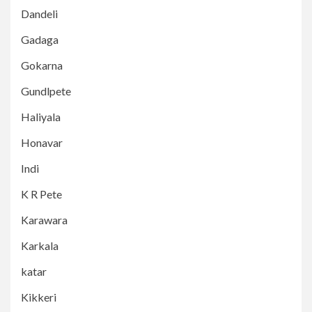
Dandeli
Gadaga
Gokarna
Gundlpete
Haliyala
Honavar
Indi
K R Pete
Karawara
Karkala
katar
Kikkeri