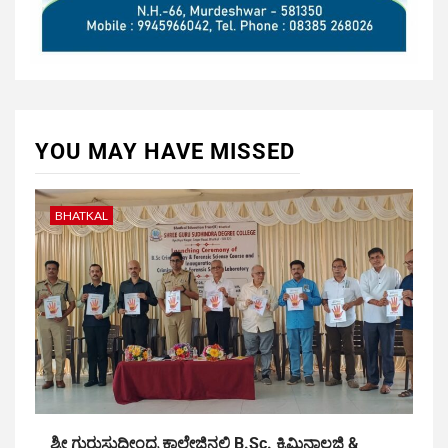
YOU MAY HAVE MISSED
BHATKAL
ಶ್ರೀ ಗುರುಸುಧೀಂದ್ರ ಕಾಲೇಜಿನಲ್ಲಿ B.Sc. ಕ್ರಿಮಿನಾಲಜಿ &