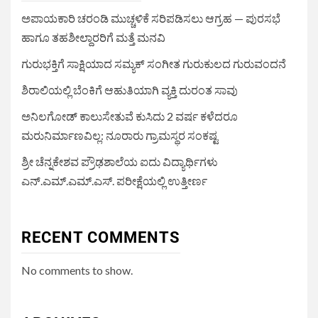
ಅಪಾಯಕಾರಿ ಚರಂಡಿ ಮುಚ್ಚಳಿಕೆ ಸರಿಪಡಿಸಲು ಆಗ್ರಹ — ಪುರಸಭೆ
ಹಾಗೂ ತಹಶೀಲ್ದಾರರಿಗೆ ಮತ್ತೆ ಮನವಿ
ಗುರುಭಕ್ತಿಗೆ ಸಾಕ್ಷಿಯಾದ ಸಮ್ಯಕ್ ಸಂಗೀತ ಗುರುಕುಲದ ಗುರುವಂದನೆ
ಶಿರಾಲಿಯಲ್ಲಿ ಬೆಂಕಿಗೆ ಆಹುತಿಯಾಗಿ ವ್ಯಕ್ತಿ ದುರಂತ ಸಾವು
ಅನಿಲಗೋಡ್ ಕಾಲುಸೇತುವೆ ಕುಸಿದು 2 ವರ್ಷ ಕಳೆದರೂ
ಮರುನಿರ್ಮಾಣವಿಲ್ಲ: ನೂರಾರು ಗ್ರಾಮಸ್ಥರ ಸಂಕಷ್ಟ
ಶ್ರೀ ಚೆನ್ನಕೇಶವ ಪ್ರೌಢಶಾಲೆಯ ಐದು ವಿದ್ಯಾರ್ಥಿಗಳು
ಎನ್.ಎಮ್.ಎಮ್.ಎಸ್. ಪರೀಕ್ಷೆಯಲ್ಲಿ ಉತ್ತೀರ್ಣ
RECENT COMMENTS
No comments to show.