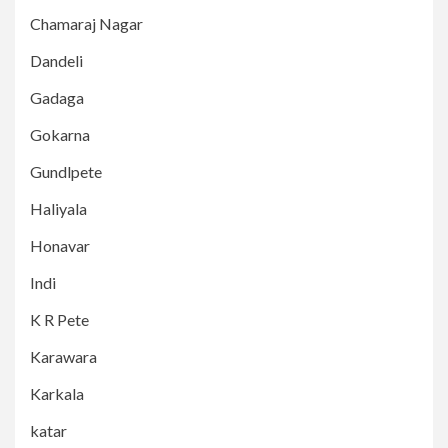
Chamaraj Nagar
Dandeli
Gadaga
Gokarna
Gundlpete
Haliyala
Honavar
Indi
K R Pete
Karawara
Karkala
katar