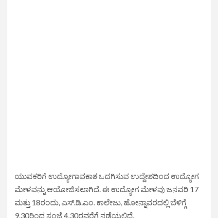
ಯುವಕರಿಗೆ ಉದ್ಯೋಗಾವಕಾಶ ಒದಗಿಸುವ ಉದ್ದೇಶದಿಂದ ಉದ್ಯೋಗ
ಮೇಳವನ್ನು ಆಯೋಜಿಸಲಾಗಿದೆ. ಈ ಉದ್ಯೋಗ ಮೇಳವು ಜನವರಿ 17
ಮತ್ತು 18ರಂದು, ಎಸ್.ಡಿ.ಎಂ. ಕಾಲೇಜು, ಹೋನ್ನಾವರದಲ್ಲಿ ಬೆಳಿಗ್ಗೆ
9.30ರಿಂದ ಸಂಜೆ 4.30ರವರೆಗೆ ನಡೆಯಲಿದೆ.