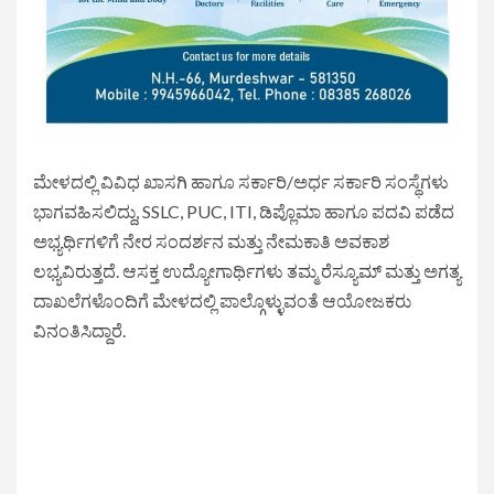
ಮೇಳದಲ್ಲಿ ವಿವಿಧ ಖಾಸಗಿ ಹಾಗೂ ಸರ್ಕಾರಿ/ಅರ್ಧ ಸರ್ಕಾರಿ ಸಂಸ್ಥೆಗಳು
ಭಾಗವಹಿಸಲಿದ್ದು, SSLC, PUC, ITI, ಡಿಪ್ಲೊಮಾ ಹಾಗೂ ಪದವಿ ಪಡೆದ
ಅಭ್ಯರ್ಥಿಗಳಿಗೆ ನೇರ ಸಂದರ್ಶನ ಮತ್ತು ನೇಮಕಾತಿ ಅವಕಾಶ
ಲಭ್ಯವಿರುತ್ತದೆ. ಆಸಕ್ತ ಉದ್ಯೋಗಾರ್ಥಿಗಳು ತಮ್ಮ ರೆಸ್ಯೂಮ್ ಮತ್ತು ಅಗತ್ಯ
ದಾಖಲೆಗಳೊಂದಿಗೆ ಮೇಳದಲ್ಲಿ ಪಾಲ್ಗೊಳ್ಳುವಂತೆ ಆಯೋಜಕರು
ವಿನಂತಿಸಿದ್ದಾರೆ.