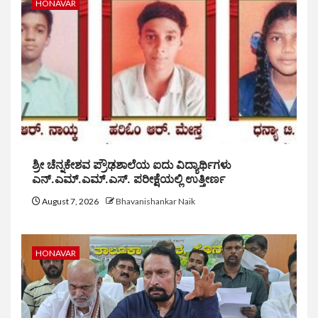
HONAVAR
ಶ್ರೀ ಚೆನ್ನಕೇಶವ ಪ್ರೌಢಶಾಲೆಯ ಐದು ವಿದ್ಯಾರ್ಥಿಗಳು
ಎನ್.ಎಮ್.ಎಮ್.ಎಸ್. ಪರೀಕ್ಷೆಯಲ್ಲಿ ಉತ್ತೀರ್ಣ
August 7, 2026
Bhavanishankar Naik
HONAVAR