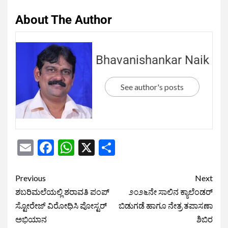
About The Author
Bhavanishankar Naik
See author's posts
Email
Facebook
WhatsApp
X
Share
Previous
Next
ಶಬರಿಮಲೆಯಲ್ಲಿ ಶರಾವತಿ ಪಂಪ್
೨೦೨೬ನೇ ಸಾಲಿನ ಕ್ಯಾಲೆಂಡರ್
ಸ್ಟೋರೇಜ್ ವಿರೋಧಿಸಿ ಪೋಸ್ಟರ್
ಬಿಡುಗಡೆ ಹಾಗೂ ನೇತ್ರ ತಪಾಸಣಾ
ಅಭಿಯಾನ
ಶಿಬಿರ