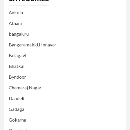
Ankola
Athani
bangaluru
Bangaramakki.Honavar
Belagavi
Bhatkal
Byndoor
Chamaraj Nagar
Dandeli
Gadaga
Gokarna