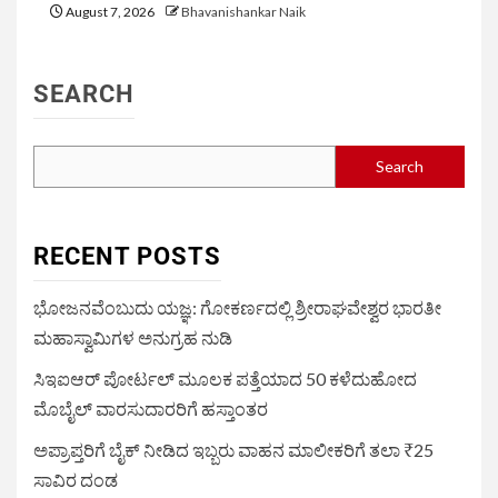
August 7, 2026
Bhavanishankar Naik
SEARCH
Search
RECENT POSTS
ಭೋಜನವೆಂಬುದು ಯಜ್ಞ: ಗೋಕರ್ಣದಲ್ಲಿ ಶ್ರೀರಾಘವೇಶ್ವರ ಭಾರತೀ
ಮಹಾಸ್ವಾಮಿಗಳ ಅನುಗ್ರಹ ನುಡಿ
ಸಿಇಐಆರ್ ಪೋರ್ಟಲ್ ಮೂಲಕ ಪತ್ತೆಯಾದ 50 ಕಳೆದುಹೋದ
ಮೊಬೈಲ್ ವಾರಸುದಾರರಿಗೆ ಹಸ್ತಾಂತರ
ಅಪ್ರಾಪ್ತರಿಗೆ ಬೈಕ್ ನೀಡಿದ ಇಬ್ಬರು ವಾಹನ ಮಾಲೀಕರಿಗೆ ತಲಾ ₹25
ಸಾವಿರ ದಂಡ