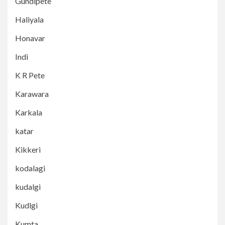
Gundlpete
Haliyala
Honavar
Indi
K R Pete
Karawara
Karkala
katar
Kikkeri
kodalagi
kudalgi
Kudlgi
Kumta