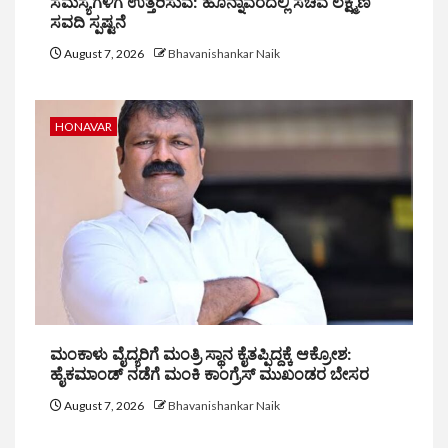
ಸಮಸ್ಯೆಗಳಿಗೆ ಉತ್ತರಿಸುವೆ: ಹೊನ್ನಾವರದಲ್ಲಿ ಸಚಿವ ಲಕ್ಷ್ಮಣ
ಸವದಿ ಸ್ಪಷ್ಟನೆ
August 7, 2026
Bhavanishankar Naik
HONAVAR
ಮಂಕಾಳು ವೈದ್ಯರಿಗೆ ಮಂತ್ರಿ ಸ್ಥಾನ ಕೈತಪ್ಪಿದ್ದಕ್ಕೆ ಆಕ್ರೋಶ:
ಹೈಕಮಾಂಡ್ ನಡೆಗೆ ಮಂಕಿ ಕಾಂಗ್ರೆಸ್ ಮುಖಂಡರ ಬೇಸರ
August 7, 2026
Bhavanishankar Naik