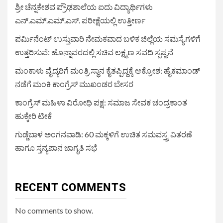
ಶ್ರೀ ಚೆನ್ನಕೇಶವ ಪ್ರೌಢಶಾಲೆಯ ಐದು ವಿದ್ಯಾರ್ಥಿಗಳು
ಎನ್.ಎಮ್.ಎಮ್.ಎಸ್. ಪರೀಕ್ಷೆಯಲ್ಲಿ ಉತ್ತೀರ್ಣ
ಪರ್ಮಿನೆಂಟ್ ಉಸ್ತುವಾರಿ ನೇಮಕವಾದ ಬಳಿಕ ಜಿಲ್ಲೆಯ ಸಮಸ್ಯೆಗಳಿಗೆ
ಉತ್ತರಿಸುವೆ: ಹೊನ್ನಾವರದಲ್ಲಿ ಸಚಿವ ಲಕ್ಷ್ಮಣ ಸವದಿ ಸ್ಪಷ್ಟನೆ
ಮಂಕಾಳು ವೈದ್ಯರಿಗೆ ಮಂತ್ರಿ ಸ್ಥಾನ ಕೈತಪ್ಪಿದ್ದಕ್ಕೆ ಆಕ್ರೋಶ: ಹೈಕಮಾಂಡ್
ನಡೆಗೆ ಮಂಕಿ ಕಾಂಗ್ರೆಸ್ ಮುಖಂಡರ ಬೇಸರ
ಕಾಂಗ್ರೆಸ್ ಮಹಿಳಾ ವಿರೋಧಿ ಪಕ್ಷ: ಸಮಾಜ ಸೇವಕ ಚಂದ್ರಕಾಂತ
ಹುಕ್ಕೇರಿ ಟೀಕೆ
ಗುಡ್ಡೆಬಾಳ ಅಂಗನವಾಡಿ: 60 ಮಕ್ಕಳಿಗೆ ಉಚಿತ ಸಮವಸ್ತ್ರ ವಿತರಣೆ
ಹಾಗೂ ಸ್ತನ್ಯಪಾನ ಜಾಗೃತಿ ಸಭೆ
RECENT COMMENTS
No comments to show.