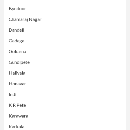
Byndoor
Chamaraj Nagar
Dandeli
Gadaga
Gokarna
Gundlpete
Haliyala
Honavar
Indi
K R Pete
Karawara
Karkala