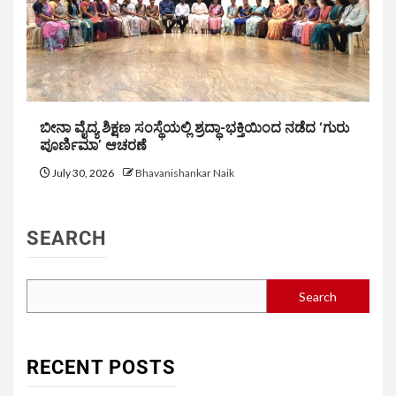
ಬೀನಾ ವೈದ್ಯ ಶಿಕ್ಷಣ ಸಂಸ್ಥೆಯಲ್ಲಿ ಶ್ರದ್ಧಾ-ಭಕ್ತಿಯಿಂದ ನಡೆದ ‘ಗುರು
ಪೂರ್ಣಿಮಾ’ ಆಚರಣೆ
July 30, 2026
Bhavanishankar Naik
SEARCH
Search
RECENT POSTS