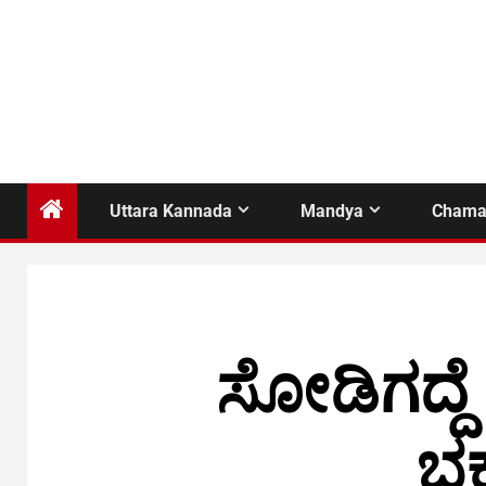
Uttara Kannada
Mandya
Chama
ಸೋಡಿಗದ್ದೆ
ಭಕ