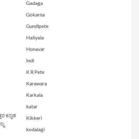
Gadaga
Gokarna
Gundlpete
Haliyala
Honavar
Indi
K R Pete
Karawara
Karkala
katar
ತರ ಕನ್ನಡ
Kikkeri
್ನು
kodalagi