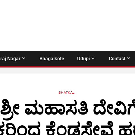
raj Nagar
Bhagalkote
Udupi
Contact
BHATKAL
 ಶ್ರೀ ಮಹಾಸತಿ ದೇವಿಗ
್ತರಿಂದ ಕೆಂಡಸೇವೆ ಹ