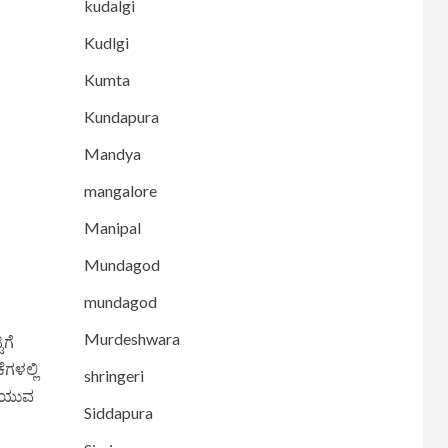
kudalgi
Kudlgi
Kumta
Kundapura
Mandya
mangalore
Manipal
Mundagod
mundagod
Murdeshwara
ಿಗೆ
ಗಳಲ್ಲಿ
shringeri
ಡೆಯುವ
Siddapura