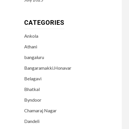
CATEGORIES
Ankola
Athani
bangaluru
Bangaramakki.Honavar
Belagavi
Bhatkal
Byndoor
Chamaraj Nagar
Dandeli