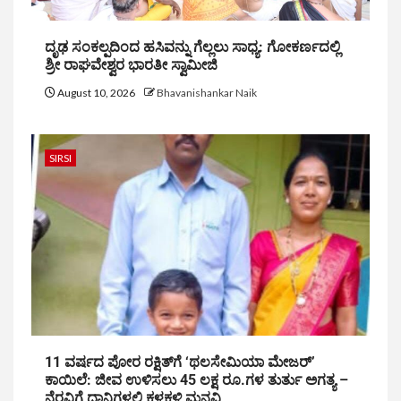
ದೃಢ ಸಂಕಲ್ಪದಿಂದ ಹಸಿವನ್ನು ಗೆಲ್ಲಲು ಸಾಧ್ಯ: ಗೋಕರ್ಣದಲ್ಲಿ
ಶ್ರೀ ರಾಘವೇಶ್ವರ ಭಾರತೀ ಸ್ವಾಮೀಜಿ
August 10, 2026
Bhavanishankar Naik
SIRSI
11 ವರ್ಷದ ಪೋರ ರಕ್ಷಿತ್‌ಗೆ ‘ಥಲಸೇಮಿಯಾ ಮೇಜರ್’
ಕಾಯಿಲೆ: ಜೀವ ಉಳಿಸಲು 45 ಲಕ್ಷ ರೂ.ಗಳ ತುರ್ತು ಅಗತ್ಯ –
ನೆರವಿಗೆ ದಾನಿಗಳಲ್ಲಿ ಕಳಕಳಿ ಮನವಿ